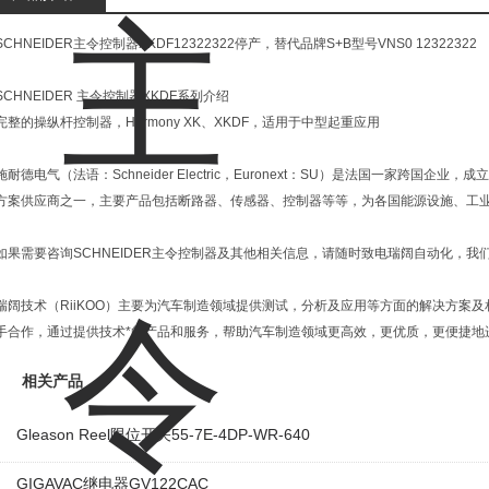
SCHNEIDER主令控制器XKDF12322322停产，替代品牌S+B型号VNS0 12322322
SCHNEIDER 主令控制器XKDF系列介绍
完整的操纵杆控制器，Harmony XK、XKDF，适用于中型起重应用
施耐德电气（法语：Schneider Electric，Euronext：SU）是法国一家跨国
方案供应商之一，主要产品包括断路器、传感器、控制器等等，为各国能源设施、工
如果需要咨询SCHNEIDER主令控制器及其他相关信息，请随时致电瑞阔自动化，我
瑞阔技术（RiiKOO）主要为汽车制造领域提供测试，分析及应用等方面的解决方案
手合作，通过提供技术*的产品和服务，帮助汽车制造领域更高效，更优质，更便捷地
相关产品
Gleason Reel限位开关55-7E-4DP-WR-640
GIGAVAC继电器GV122CAC