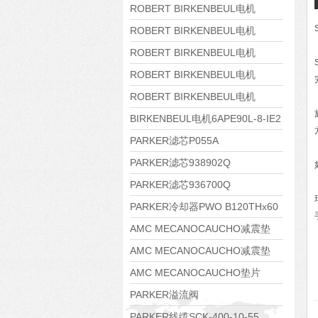
8APE160M-6 IE3
ROBERT BIRKENBEUL电机
8APE160L-4-IE3
ROBERT BIRKENBEUL电机
8APE112M-6K-IE3
ROBERT BIRKENBEUL电机
8APE100L-2 IE3
ROBERT BIRKENBEUL电机
8APE90S-4 IE3
ROBERT BIRKENBEUL电机
8APE80M-2K-IE3
BIRKENBEUL电机6APE90L-8-IE2
PARKER滤芯P055A
PARKER滤芯938902Q
PARKER滤芯936700Q
PARKER冷却器PWO B120THx60
AMC MECANOCAUCHO减震垫
138552
AMC MECANOCAUCHO减震垫
138551
AMC MECANOCAUCHO垫片
608074
PARKER溢流阀
RE06M35W2N1KWXG087
PARKER线缆SCK-400-10-55