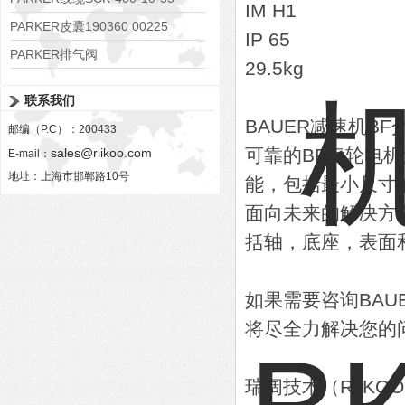
IM H1
PARKER皮囊190360 00225
IP 65
PARKER排气阀
29.5kg
VV01311G0QF1026-54507-H
联系我们
BAUER减速机BF
邮编（P.C）：200433
可靠的BF齿轮电
sales@riikoo.com
E-mail：
地址：上海市邯郸路10号
能，包括最小尺寸
面向未来的解决方
括轴，底座，表面
如果需要咨询BA
将尽全力解决您的
瑞阔技术（RiiK