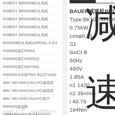
8APE160M-6 IE3
ROBERT BIRKENBEUL电机
BAUER减速机ВК10
8APE160L-4-IE3
ROBERT BIRKENBEUL电机
Type:ВК10-74Н/
8APE112M-6K-IE3
ROBERT BIRKENBEUL电机
8APE100L-2 IE3
0.75kW
ROBERT BIRKENBEUL电机
8APE90S-4 IE3
ROBERT BIRKENBEUL电机
cosφ0.71
8APE80M-2K-IE3
BIRKENBEUL电机6APE90L-8-IE2
S1
PARKER滤芯P055A
lsoCI B
PARKER滤芯938902Q
50Hz
PARKER滤芯936700Q
400V
PARKER冷却器PWO B120THx60
1.85A
AMC MECANOCAUCHO减震垫
n1 1420
138552
AMC MECANOCAUCHO减震垫
n2 35r/min
138551
AMC MECANOCAUCHO垫片
i 40.79
608074
PARKER溢流阀
184Nm
RE06M35W2N1KWXG087
PARKER线缆SCK-400-10-55