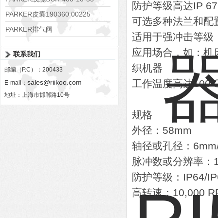
防护等级高达IP 67
PARKER皮囊190360 00225
可选多种法兰和配
PARKER排气阀
适用于强冲击等级
VV01311G0QF1026-54507-H
应用场合，如：机
联系我们
织机器
邮编（P.C）：200433
工作温度高达100℃（
sales@riikoo.com
E-mail：
地址：上海市邯郸路10号
规格
外径：58mm
轴径或孔径：6mm/6.3
脉冲数或分辨率：1~1
防护等级：IP64/IP
高转速：10,000 R