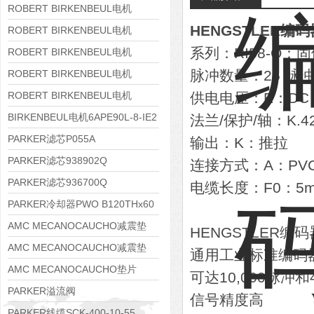
8APE160M-6 IE3
ROBERT BIRKENBEUL电机
HENGSTLER编码器R
8APE160L-4-IE3
ROBERT BIRKENBEUL电机
系列：RI58-O：固体轴
8APE112M-6K-IE3
ROBERT BIRKENBEUL电机
8APE100L-2 IE3
脉冲数量：25 脉冲
ROBERT BIRKENBEUL电机
8APE90S-4 IE3
ROBERT BIRKENBEUL电机
供电电压：E：DC 1
8APE80M-2K-IE3
BIRKENBEUL电机6APE90L-8-IE2
法兰/保护/轴：K.4
PARKER滤芯P055A
输出：K：推拉
PARKER滤芯938902Q
连接方式：A：PV
PARKER滤芯936700Q
电缆长度：F0：5
PARKER冷却器PWO B120THx60
AMC MECANOCAUCHO减震垫
HENGSTLER编码
138552
AMC MECANOCAUCHO减震垫
通用工业标准编码
138551
AMC MECANOCAUCHO垫片
可达10,000脉冲和4
608074
PARKER溢流阀
信号精度高
RE06M35W2N1KWXG087
PARKER线缆SCK-400-10-55