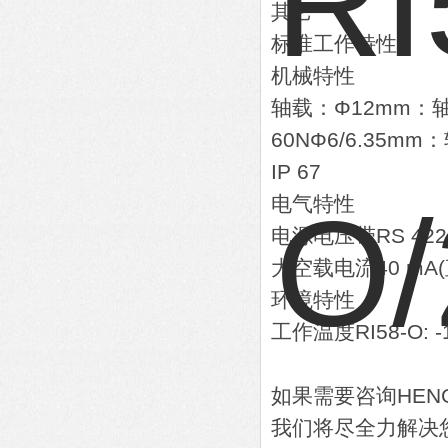
其它
标准工作特性
机械特性
轴载：Φ12mm：轴向
60NΦ6/6.35mm
IP 67
电气特性
电源电压带RS 422
大空载电流40 mA(直
环境特性
工作温度RI58-O: -1
如果需要咨询HEN
我们将尽全力解决