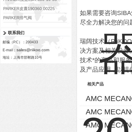
PARKER皮囊190360 00225
如果需要咨询SI
PARKER排气阀
尽全力解决您的问
VV01311G0QF1026-54507-H
联系我们
瑞阔技术（RiiK
邮编（P.C）：200433
决方案及相关设备
sales@riikoo.com
E-mail：
地址：上海市邯郸路10号
技术*的产品和服
及产品应用，以提
相关产品
AMC MECA
AMC MECA
AMC MECAN