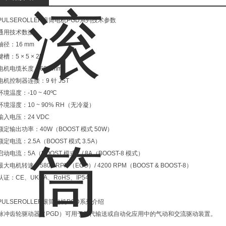
PULSEROLLER滚筒电机PGD系列技术参数
通用技术数据
轴径：16 mm
键槽：5 × 5 × 25
电机电缆长度：600 mm
电机控制器连接：9 针 JST
环境温度：-10 ~ 40ºC
环境湿度：10 ~ 90% RH（无冷凝）
输入电压：24 VDC
额定输出功率：40W（BOOST 模式 50W）
额定电流：2.5A（BOOST 模式 3.5A）
启动电流：5A（BOOST 模式）/ 8A（BOOST-8 模式）
最大电机转速：5800 RPM（ECO）/ 4200 RPM（BOOST & BOOST-8）
认证：CE、UKCA、RoHS、IP54
PULSEROLLER滚筒电机PGD系列介绍
脉冲齿轮驱动器（PGD）可用于替代输送或自动化应用中的气动和交流驱动装置。