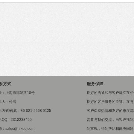
系方式
服务保障
址：上海市邯郸路10号
良好的沟通和与客户建立互相
系人：付清
良好的客户服务的关键。在与
方式/传真：86-021-5668 0125
客户保持热情和友好的态度是
QQ：2312238490
需要与我们交流，当客户找到
：sales@riikoo.com
到重视，得到帮助和解决问题