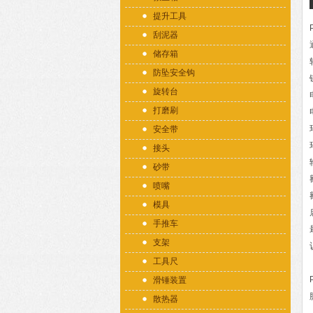
提升工具
刮泥器
储存箱
防坠安全钩
旋转台
打磨刷
安全带
接头
砂带
喷嘴
模具
手推车
支架
工具尺
滑锤装置
散热器