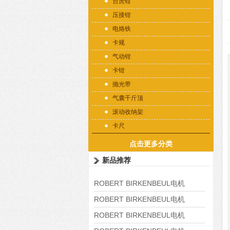
台虎钳
压接钳
电烙铁
卡规
气动钳
卡钳
抛光带
气囊千斤顶
滚动收纳架
卡尺
点击更多分类
新品推荐
ROBERT BIRKENBEUL电机
8APE225M-4-IE3
ROBERT BIRKENBEUL电机
8APE180L-4 IE3
ROBERT BIRKENBEUL电机