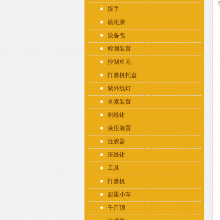
扳手
硫化胶
设备包
检测装置
控制单元
打磨机托盘
紫外线灯
夹紧装置
剥线钳
液压装置
注胶器
压线钳
工具
打磨机
起重小车
千斤顶