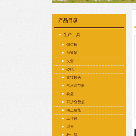
产品目录
生产工具
铆钉枪
加速轴
夹套
砂纸
旋转接头
气压调节器
轮盘
可折叠货篮
海上吊笼
工作篮
绳索
救生箱