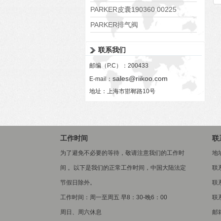
PARKER皮囊190360 00225
PARKER排气阀
VV01311G0QF1026-54507-H
联系我们
邮编（P.C）：200433
sales@riikoo.com
E-mail：
地址：上海市邯郸路10号
工作时间
联
为了避免不必要的等待，敬请注意我们的工作时
地
间 。以下是我们的正常工作时间，中国大陆法定
联
节假日除外。
联系
工作时间：周一至周五 早8：30-晚6：00
联系
周日、周六休息
邮箱