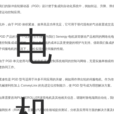
我们的脉冲齿轮驱动器（PGD）设计便于集成到自动化系统中，例如转运、升降、弹
密运动控制应用。
此外，由于 PGD 体积紧凑、效率高且功率充足，它可用于替代现有的气动装置或交流
PGD 产品的另一个优势是它们使用与我们 Senergy 电机滚筒驱动产品相同的网
缝控制集成成为可能，也意味着更低的成本以及更便捷的维护与支持。借助我们集成的
于伺服电机的情况下，轻松实现接近伺服的性能。
由于 PGD 单元使用与我们的电机滚筒控制系统相同的控制与网络，无需实施单独或
缝协同工作。
紧凑性是 PGD 型号适用于许多不同应用的关键，例如用作弹出轮的伺服电机、作为
机械便利性加上 ConveyLinx 的先进定位控制能力，使 PGD 型号成为理想解决方案。
如果需要咨询PULSEROLLER滚筒电机及其他相关信息，请随时致电瑞阔自动化，
瑞阔技术（RiiKOO）主要为汽车制造领域提供测试，分析及应用等方面的解决方案