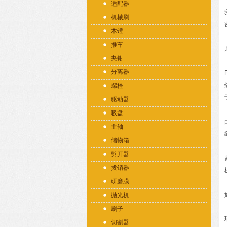
适配器
机械刷
木锤
推车
夹钳
分离器
螺栓
驱动器
吸盘
主轴
储物箱
劈开器
拔销器
研磨膜
抛光机
刷子
切割器