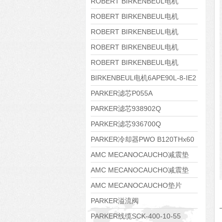
8APE160M-6 IE3
ROBERT BIRKENBEUL电机
8APE160L-4-IE3
ROBERT BIRKENBEUL电机
8APE112M-6K-IE3
ROBERT BIRKENBEUL电机
8APE100L-2 IE3
ROBERT BIRKENBEUL电机
8APE90S-4 IE3
ROBERT BIRKENBEUL电机
8APE80M-2K-IE3
BIRKENBEUL电机6APE90L-8-IE2
PARKER滤芯P055A
PARKER滤芯938902Q
PARKER滤芯936700Q
PARKER冷却器PWO B120THx60
AMC MECANOCAUCHO减震垫
138552
AMC MECANOCAUCHO减震垫
138551
AMC MECANOCAUCHO垫片
608074
PARKER溢流阀
RE06M35W2N1KWXG087
PARKER线缆SCK-400-10-55