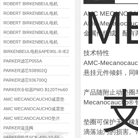
8APE160M-6 IE3
ROBERT BIRKENBEUL电机
AMC MECANOC
8APE160L-4-IE3
ROBERT BIRKENBEUL电机
AMC-Mecano
8APE112M-6K-IE3
ROBERT BIRKENBEUL电机
8APE100L-2 IE3
金属件组成。配有
ROBERT BIRKENBEUL电机
8APE90S-4 IE3
ROBERT BIRKENBEUL电机
8APE80M-2K-IE3
BIRKENBEUL电机6APE90L-8-IE2
技术特性
PARKER滤芯P055A
AMC-Mecano
PARKER滤芯938902Q
悬挂元件倾斜，同
PARKER滤芯936700Q
PARKER冷却器PWO B120THx60
产品随附止动垫圈
AMC MECANOCAUCHO减震垫
Mecanocauch
138552
AMC MECANOCAUCHO减震垫
138551
AMC MECANOCAUCHO垫片
垫圈可保护天然橡
608074
PARKER溢流阀
滴落油污的损害。带定
RE06M35W2N1KWXG087
PARKER线缆SCK-400-10-55