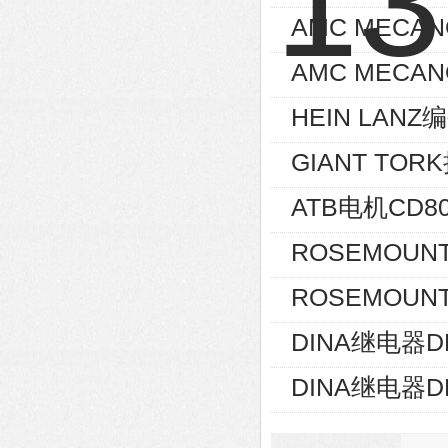
AMC MECA
AMC MECAN
HEIN LANZ编
GIANT TOR
ATB电机CD80
ROSEMOUNT
ROSEMOUNT
DINA继电器D
DINA继电器D