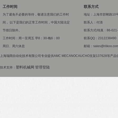
工作时间
联系方式
为了避免不必要的等待，敬请注意我们的工作时
地址：上海市邯郸路10
间 。以下是我们的正常工作时间，中国大陆法定
联系人：付清
节假日除外。
联系方式/传真：86-021-5
工作时间：周一至周五 早8：30-晚6：00
联系QQ：2312238490
周日、周六休息
邮箱：sales@riikoo.co
上海瑞阔自动化技术有限公司专业提供AMC MECANOCAUCHO支架137628等产品
塑料机械网
管理登陆
技术支持：