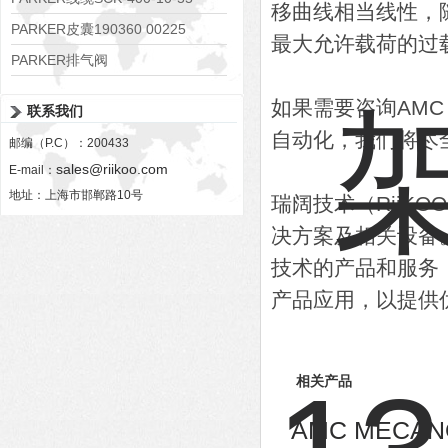
移曲线相当线性，
PARKER皮囊190360 00225
最大允许载荷的过
PARKER排气阀
VV01311G0QF1026-54507-H
如果需要咨询AMC
联系我们
自动化，我们将尽
邮编（P.C）：200433
sales@riikoo.com
E-mail：
地址：上海市邯郸路10号
瑞阔技术（RiiK
决方案及相关设备
技术的产品和服务
产品应用，以提供
相关产品
AMC MECA