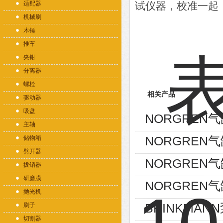
适配器
试仪器，校准一起
机械刷
木锤
推车
夹钳
分离器
螺栓
相关产品
驱动器
吸盘
NORGREN气缸
主轴
NORGREN气缸
储物箱
劈开器
NORGREN气缸
拔销器
研磨膜
NORGREN气缸P
抛光机
BRINKMANN泵
刷子
切割器