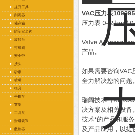
提升工具
VAC压力表109095
刮泥器
压力表 0–2 bar 
储存箱
防坠安全钩
旋转台
Valve Access
打磨刷
产品。
安全带
接头
如果需要咨询VA
砂带
全力解决您的问题
喷嘴
模具
手推车
瑞阔技术（RiiK
支架
决方案及相关设备
工具尺
技术*的产品和服
滑锤装置
及产品应用，以提
散热器