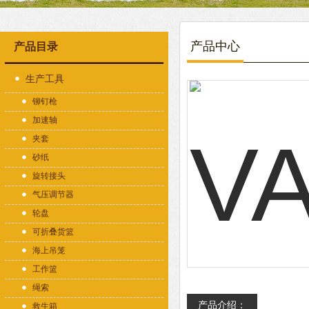
产品中心
产品目录
生产工具
铆钉枪
加速轴
夹套
砂纸
旋转接头
气压调节器
轮盘
可折叠货篮
海上吊笼
工作篮
绳索
产品介绍：
救生箱