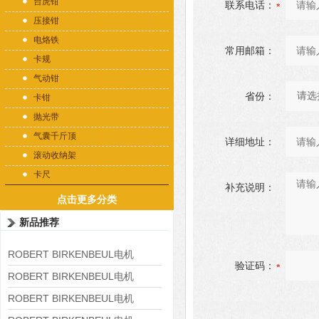
台虎钳
联系电话：
压接钳
电烙铁
常用邮箱：
卡规
气动钳
省份：
卡钳
抛光带
气囊千斤顶
详细地址：
滚动收纳架
卡尺
补充说明：
点击更多分类
新品推荐
ROBERT BIRKENBEUL电机
验证码：
8APE225M-4-IE3
ROBERT BIRKENBEUL电机
8APE180L-4 IE3
ROBERT BIRKENBEUL电机