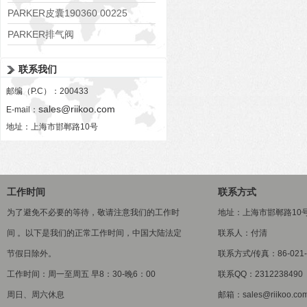
PARKER皮囊190360 00225
PARKER排气阀
VV01311G0QF1026-54507-H
联系我们
邮编（P.C）：200433
sales@riikoo.com
E-mail：
地址：上海市邯郸路10号
工作时间
联系方式
为了避免不必要的等待，敬请注意我们的工作时
地址：上海市邯郸路10
间 。以下是我们的正常工作时间，中国大陆法定
联系人：付清
节假日除外。
联系方式/传真：86-021-5
工作时间：周一至周五 早8：30-晚6：00
联系QQ：2312238490
周日、周六休息
邮箱：sales@riikoo.co