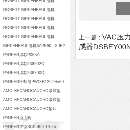
8APE160M-6 IE3
ROBERT BIRKENBEUL电机
8APE160L-4-IE3
ROBERT BIRKENBEUL电机
8APE112M-6K-IE3
ROBERT BIRKENBEUL电机
8APE100L-2 IE3
ROBERT BIRKENBEUL电机
VAC压力
8APE90S-4 IE3
上一篇 :
ROBERT BIRKENBEUL电机
感器DSBEY00N
8APE80M-2K-IE3
BIRKENBEUL电机6APE90L-8-IE2
PARKER滤芯P055A
PARKER滤芯938902Q
PARKER滤芯936700Q
PARKER冷却器PWO B120THx60
AMC MECANOCAUCHO减震垫
138552
AMC MECANOCAUCHO减震垫
138551
AMC MECANOCAUCHO垫片
608074
PARKER溢流阀
RE06M35W2N1KWXG087
PARKER线缆SCK-400-10-55