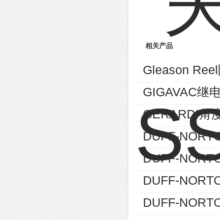
相关产品
Gleason Re
GIGAVAC继
GERARDI角度
DUFF-NORT
DUFF-NORT
DUFF-NORT
DUFF-NORTO