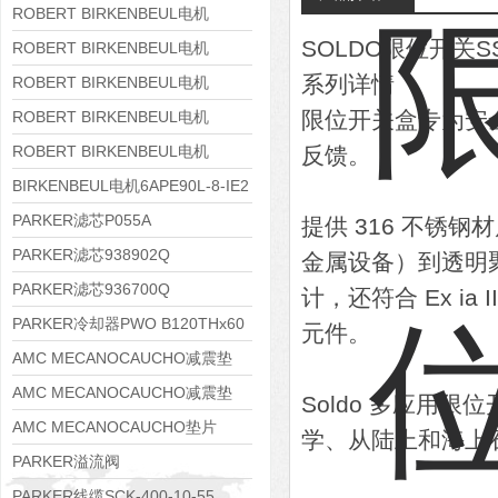
8APE160M-6 IE3
ROBERT BIRKENBEUL电机
SOLDO限位开关
8APE160L-4-IE3
ROBERT BIRKENBEUL电机
系列详情
8APE112M-6K-IE3
ROBERT BIRKENBEUL电机
8APE100L-2 IE3
限位开关盒专为安
ROBERT BIRKENBEUL电机
8APE90S-4 IE3
ROBERT BIRKENBEUL电机
反馈。
8APE80M-2K-IE3
BIRKENBEUL电机6APE90L-8-IE2
PARKER滤芯P055A
提供 316 不锈
PARKER滤芯938902Q
金属设备）到透明
PARKER滤芯936700Q
计，还符合 Ex i
PARKER冷却器PWO B120THx60
元件。
AMC MECANOCAUCHO减震垫
138552
AMC MECANOCAUCHO减震垫
Soldo 多应用
138551
AMC MECANOCAUCHO垫片
学、从陆上和海上
608074
PARKER溢流阀
RE06M35W2N1KWXG087
PARKER线缆SCK-400-10-55