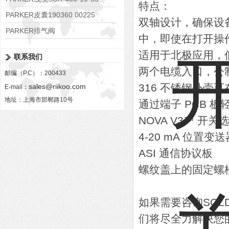
特点：
PARKER皮囊190360 00225
双轴设计，确保设
PARKER排气阀
中，即使在打开操
VV01311G0QF1026-54507-H
适用于北极应用，低至
联系我们
两个电缆入口，公
邮编（P.C）：200433
316 不锈钢外壳
sales@riikoo.com
E-mail：
地址：上海市邯郸路10号
通过端子 PCB 板
NOVA V3™ 
4-20 mA 位置变
ASI 通信协议板
螺纹盖上的固定螺
如果需要咨询SO
们将尽全力解决您