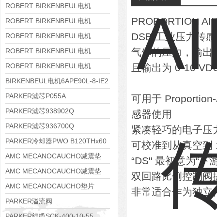
8APE160M-6 IE3
ROBERT BIRKENBEUL电机
PROPORTION 
8APE160L-4-IE3
ROBERT BIRKENBEUL电机
DSB 工业压力传
8APE112M-6K-IE3
ROBERT BIRKENBEUL电机
8APE100L-2 IE3
气体的压力，输出与
ROBERT BIRKENBEUL电机
8APE90S-4 IE3
ROBERT BIRKENBEUL电机
且输出为 0-10 VD
8APE80M-2K-IE3
BIRKENBEUL电机6APE90L-8-IE2
PARKER滤芯P055A
可用于 Proport
PARKER滤芯938902Q
感器使用
PARKER滤芯936700Q
紧凑轻巧的电子压
PARKER冷却器PWO B120THx60
可校准到从真空到 1
AMC MECANOCAUCHO减震垫
“DS" 最初意为“下
138552
AMC MECANOCAUCHO减震垫
双回路比例控制阀
138551
AMC MECANOCAUCHO垫片
非常适合作为独立
608074
PARKER溢流阀
RE06M35W2N1KWXG087
PARKER线缆SCK-400-10-55