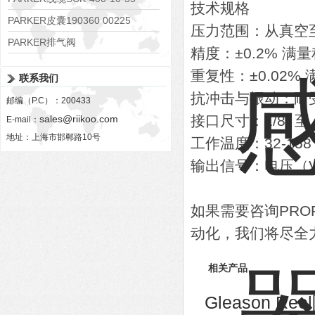
技术规格
PARKER皮囊190360 00225
压力范围：从真空至 1
PARKER排气阀
精度：±0.2% 满量
VV01311G0QF1026-54507-H
重复性：±0.02
联系我们
抗冲击与振动：耐受高
邮编（P.C）：200433
接口尺寸：1/8″ 至 
sales@riikoo.com
E-mail：
地址：上海市邯郸路10号
工作温度：32-158°
输出信号：电压（V
如果需要咨询PRO
动化，我们将尽全
相关产品
Gleason Re