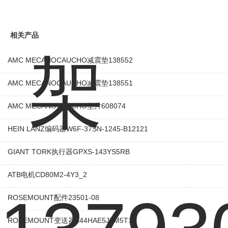
相关产品
AMC MECANOCAUCHO减震垫138552
AMC MECANOCAUCHO减震垫138551
AMC MECANOCAUCHO垫片608074
HEIN LANZ编码器W6F-37SN-1245-B12121
GIANT TORK执行器GPXS-143YS5RB
ATB电机CD80M2-4Y3_2
ROSEMOUNT配件23501-08
ROSEMOUNT变送器644HAE5J2M5T1