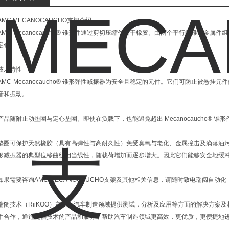
AMC MECANOCAUCHO支架介绍
AMC-Mecanocaucho® 锥形件通过剪切压缩作用于橡胶。由两个平行的锥形金
定心。
技术特性
AMC-Mecanocaucho® 锥形弹性减振器为安全且稳定的元件。它们可防止被悬
音和振动。
产品随附止动垫圈与定心垫圈。即使在负载下，也能避免超出 Mecanocaucho® 锥
垫圈可保护天然橡胶（具有高弹性与高耐久性）免受臭氧与老化、金属撞击及滴落油污的损害。
形减振器的典型位移曲线相当线性，随载荷增加而逐步增大。因此它们能够安全地缓
如果需要咨询AMC MECANOCAUCHO支架及其他相关信息，请随时致电瑞阔自动
瑞阔技术（RiiKOO）主要为汽车制造领域提供测试，分析及应用等方面的解决方案
手合作，通过提供技术的产品和服务，帮助汽车制造领域更高效，更优质，更便捷地