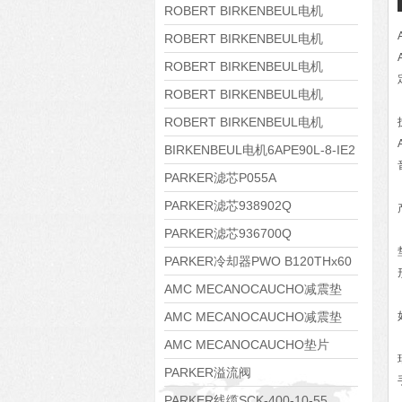
8APE160M-6 IE3
ROBERT BIRKENBEUL电机
8APE160L-4-IE3
ROBERT BIRKENBEUL电机
8APE112M-6K-IE3
ROBERT BIRKENBEUL电机
8APE100L-2 IE3
ROBERT BIRKENBEUL电机
8APE90S-4 IE3
ROBERT BIRKENBEUL电机
8APE80M-2K-IE3
BIRKENBEUL电机6APE90L-8-IE2
PARKER滤芯P055A
PARKER滤芯938902Q
PARKER滤芯936700Q
PARKER冷却器PWO B120THx60
AMC MECANOCAUCHO减震垫
138552
AMC MECANOCAUCHO减震垫
138551
AMC MECANOCAUCHO垫片
608074
PARKER溢流阀
RE06M35W2N1KWXG087
PARKER线缆SCK-400-10-55