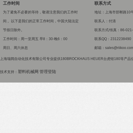
工作时间
联系方式
为了避免不必要的等待，敬请注意我们的工作时
地址：上海市邯郸路10
间 。以下是我们的正常工作时间，中国大陆法定
联系人：付清
节假日除外。
联系方式/传真：86-021-5
工作时间：周一至周五 早8：30-晚6：00
联系QQ：2312238490
周日、周六休息
邮箱：sales@riikoo.co
上海瑞阔自动化技术有限公司专业提供180BROCKHAUS HEUER台虎钳180等产品
塑料机械网
管理登陆
技术支持：