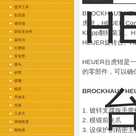
提升工具
BROCKHAUS 
刮泥器
虎钳，HEUER C
储存箱
Klapp翻转装置、HEUE
防坠安全钩
旋转台
HEUER旋转台、
打磨刷
安全带
HEUER台虎钳
接头
的零部件，可以确
砂带
喷嘴
模具
BROCKHAUS H
手推车
支架
1. 镀锌支撑扳手
工具尺
2. 模锻前夹爪
滑锤装置
3. 设保护的精密
散热器