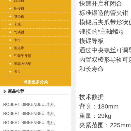
台虎钳
快速开启和闭合
压接钳
标准锻造的管夹钳
电烙铁
模锻后夹爪带形状
卡规
锻接的*主轴螺母
气动钳
模锻导板
卡钳
抛光带
通过中央螺丝可调
气囊千斤顶
内置双棱形导轨可
滚动收纳架
和长寿命
卡尺
点击更多分类
新品推荐
技术数据
ROBERT BIRKENBEUL电机
背宽：180mm
8APE225M-4-IE3
ROBERT BIRKENBEUL电机
重量：29kg
8APE180L-4 IE3
ROBERT BIRKENBEUL电机
夹紧范围：225mm