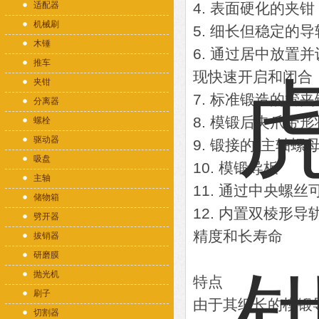
适配器
4. 表面硬化的夹钳
机械刷
5. 细长但稳定的
木锤
6. 通过居中放置
推车
现快速开启和闭合
夹钳
7. 标准锻造的管夹
分离器
8. 模锻后夹爪带
螺栓
驱动器
9. 锻接的*主轴螺
吸盘
10. 模锻导板
主轴
11. 通过中央螺
储物箱
12. 内置双棱形
劈开器
精度和长寿命
拔销器
研磨膜
抛光机
特点
刷子
由于其细长的模锻
切割器