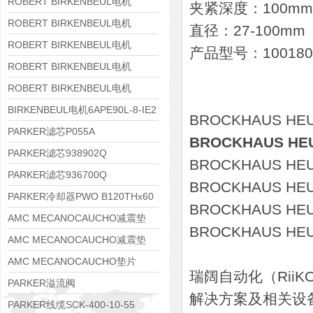
8APE160M-6 IE3
ROBERT BIRKENBEUL电机
夹紧深度：100mm
8APE160L-4-IE3
ROBERT BIRKENBEUL电机
直径：27-100mm
8APE112M-6K-IE3
ROBERT BIRKENBEUL电机
产品型号：100180
8APE100L-2 IE3
ROBERT BIRKENBEUL电机
8APE90S-4 IE3
ROBERT BIRKENBEUL电机
8APE80M-2K-IE3
BIRKENBEUL电机6APE90L-8-IE2
BROCKHAUS 
PARKER滤芯P055A
BROCKHAUS H
PARKER滤芯938902Q
BROCKHAUS H
PARKER滤芯936700Q
BROCKHAUS H
PARKER冷却器PWO B120THx60
BROCKHAUS H
AMC MECANOCAUCHO减震垫
BROCKHAUS H
138552
AMC MECANOCAUCHO减震垫
138551
AMC MECANOCAUCHO垫片
瑞阔自动化（Rii
608074
PARKER溢流阀
解决方案及相关设
RE06M35W2N1KWXG087
PARKER线缆SCK-400-10-55