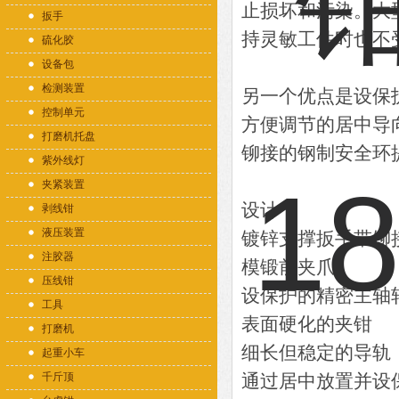
止损坏和污染。大
扳手
持灵敏工件时也不
硫化胶
设备包
检测装置
另一个优点是设保
控制单元
方便调节的居中导
打磨机托盘
铆接的钢制安全环
紫外线灯
夹紧装置
设计
剥线钳
液压装置
镀锌支撑扳手带铆
注胶器
模锻前夹爪
压线钳
设保护的精密主轴
工具
表面硬化的夹钳
打磨机
细长但稳定的导轨
起重小车
千斤顶
通过居中放置并设