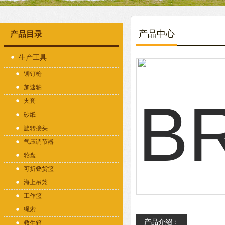
产品中心
产品目录
生产工具
铆钉枪
加速轴
夹套
砂纸
旋转接头
气压调节器
轮盘
可折叠货篮
海上吊笼
工作篮
绳索
产品介绍：
救生箱