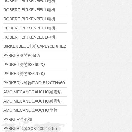
8APE160M-6 IE3
ROBERT BIRKENBEUL电机
8APE160L-4-IE3
ROBERT BIRKENBEUL电机
8APE112M-6K-IE3
ROBERT BIRKENBEUL电机
8APE100L-2 IE3
ROBERT BIRKENBEUL电机
8APE90S-4 IE3
ROBERT BIRKENBEUL电机
8APE80M-2K-IE3
BIRKENBEUL电机6APE90L-8-IE2
PARKER滤芯P055A
PARKER滤芯938902Q
PARKER滤芯936700Q
PARKER冷却器PWO B120THx60
AMC MECANOCAUCHO减震垫
138552
AMC MECANOCAUCHO减震垫
138551
AMC MECANOCAUCHO垫片
608074
PARKER溢流阀
RE06M35W2N1KWXG087
PARKER线缆SCK-400-10-55