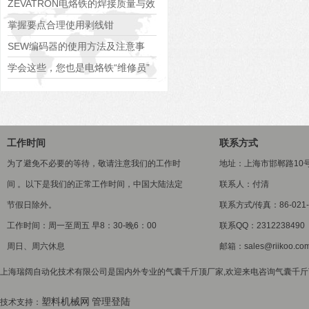
操作和换挡？
ZEVATRON电烙铁的焊接质量与效
率
掌握要点合理使用剥线钳
SEW编码器的使用方法及注意事
项。
学会这些，您也是电烙铁“维修员”
工作时间
联系方式
为了避免不必要的等待，敬请注意我们的工作时
地址：上海市邯郸路10
间 。以下是我们的正常工作时间，中国大陆法定
联系人：付清
节假日除外。
联系方式/传真：86-021-5
工作时间：周一至周五 早8：30-晚6：00
联系QQ：2312238490
周日、周六休息
邮箱：sales@riikoo.co
上海瑞阔自动化技术有限公司是国内外专业的气囊千斤顶厂家,欢迎来电咨询气囊千斤顶
塑料机械网
管理登陆
技术支持：