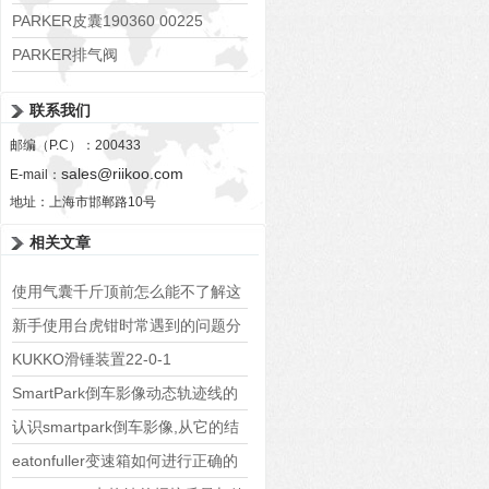
PARKER皮囊190360 00225
PARKER排气阀
VV01311G0QF1026-54507-H
联系我们
邮编（P.C）：200433
sales@riikoo.com
E-mail：
地址：上海市邯郸路10号
相关文章
使用气囊千斤顶前怎么能不了解这
些
新手使用台虎钳时常遇到的问题分
析
KUKKO滑锤装置22-0-1
SmartPark倒车影像动态轨迹线的
校准与方向盘角度传感器匹配
认识smartpark倒车影像,从它的结
构和注意事项开始
eatonfuller变速箱如何进行正确的