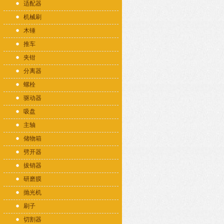
适配器
机械刷
木锤
推车
夹钳
分离器
螺栓
驱动器
吸盘
主轴
储物箱
劈开器
拔销器
研磨膜
抛光机
刷子
切割器