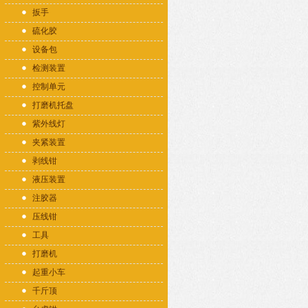
扳手
硫化胶
设备包
检测装置
控制单元
打磨机托盘
紫外线灯
夹紧装置
剥线钳
液压装置
注胶器
压线钳
工具
打磨机
起重小车
千斤顶