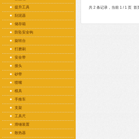
提升工具
共 2 条记录，当前 1 / 1 
刮泥器
储存箱
防坠安全钩
旋转台
打磨刷
安全带
接头
砂带
喷嘴
模具
手推车
支架
工具尺
滑锤装置
散热器