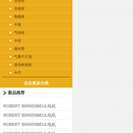
台虎钳
压接钳
电烙铁
卡规
气动钳
卡钳
抛光带
气囊千斤顶
滚动收纳架
卡尺
点击更多分类
新品推荐
ROBERT BIRKENBEUL电机
8APE225M-4-IE3
ROBERT BIRKENBEUL电机
8APE180L-4 IE3
ROBERT BIRKENBEUL电机