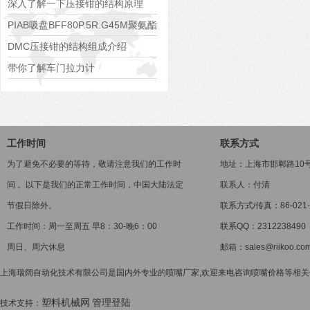
深入了解一下压接钳的结构原理
PIAB吸盘BFF80P.5R.G45M聚氨酯
带网状过滤器
DMC压接钳的结构组成介绍
带你了解车门拉力计
工作时间
联系方式
为了避免不必要的等待，敬请注意我们的工作时
地址：上海市邯郸路10
间 。以下是我们的正常工作时间，中国大陆法定
联系人：付清
节假日除外。
联系方式/传真：86-021-5
工作时间：周一至周五 早8：30-晚6：00
联系QQ：2312238490
周日、周六休息
邮箱：sales@riikoo.co
上海瑞阔自动化技术有限公司是国内外专业的喷嘴厂家,欢迎来电咨询喷嘴价格等相关信息
塑料机械网
管理登陆
技术支持：