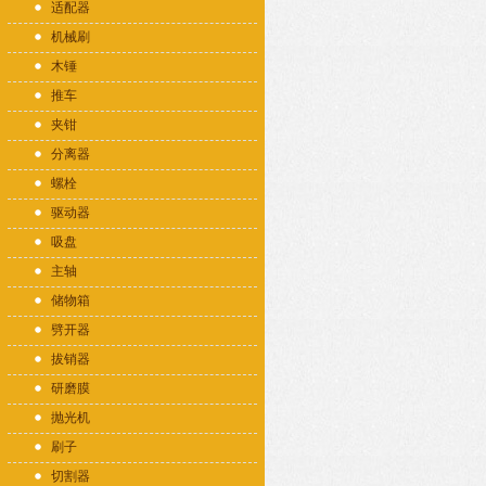
适配器
机械刷
木锤
推车
夹钳
分离器
螺栓
驱动器
吸盘
主轴
储物箱
劈开器
拔销器
研磨膜
抛光机
刷子
切割器