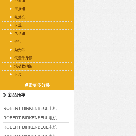
台虎钳
压接钳
电烙铁
卡规
气动钳
卡钳
抛光带
气囊千斤顶
滚动收纳架
卡尺
点击更多分类
新品推荐
ROBERT BIRKENBEUL电机
8APE225M-4-IE3
ROBERT BIRKENBEUL电机
8APE180L-4 IE3
ROBERT BIRKENBEUL电机