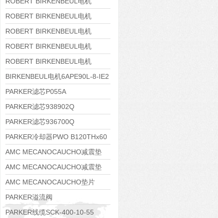
8APE160M-6 IE3
ROBERT BIRKENBEUL电机
8APE160L-4-IE3
ROBERT BIRKENBEUL电机
8APE112M-6K-IE3
ROBERT BIRKENBEUL电机
8APE100L-2 IE3
ROBERT BIRKENBEUL电机
8APE90S-4 IE3
ROBERT BIRKENBEUL电机
8APE80M-2K-IE3
BIRKENBEUL电机6APE90L-8-IE2
PARKER滤芯P055A
PARKER滤芯938902Q
PARKER滤芯936700Q
PARKER冷却器PWO B120THx60
AMC MECANOCAUCHO减震垫
138552
AMC MECANOCAUCHO减震垫
138551
AMC MECANOCAUCHO垫片
608074
PARKER溢流阀
RE06M35W2N1KWXG087
PARKER线缆SCK-400-10-55