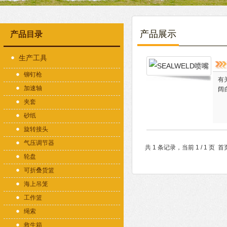
产品展示
产品目录
生产工具
铆钉枪
有
加速轴
阔
夹套
砂纸
旋转接头
气压调节器
共 1 条记录，当前 1 / 1 
轮盘
可折叠货篮
海上吊笼
工作篮
绳索
救生箱