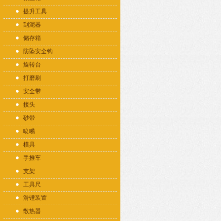
提升工具
刮泥器
储存箱
防坠安全钩
旋转台
打磨刷
安全带
接头
砂带
喷嘴
模具
手推车
支架
工具尺
滑锤装置
散热器