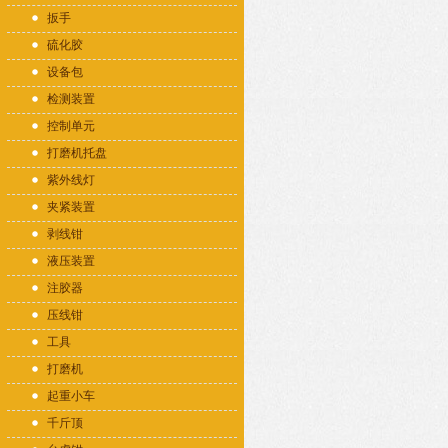
扳手
硫化胶
设备包
检测装置
控制单元
打磨机托盘
紫外线灯
夹紧装置
剥线钳
液压装置
注胶器
压线钳
工具
打磨机
起重小车
千斤顶