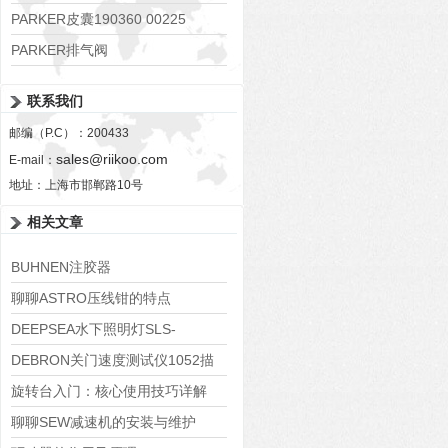
PARKER皮囊190360 00225
PARKER排气阀
VV01311G0QF1026-54507-H
联系我们
邮编（P.C）：200433
sales@riikoo.com
E-mail：
地址：上海市邯郸路10号
相关文章
BUHNEN注胶器
HB710spray/HB710HT产品简介
聊聊ASTRO压线钳的特点
DEEPSEA水下照明灯SLS-
7200/SLS-820技术数据
DEBRON关门速度测试仪1052描
述
旋转台入门：核心使用技巧详解
聊聊SEW减速机的安装与维护