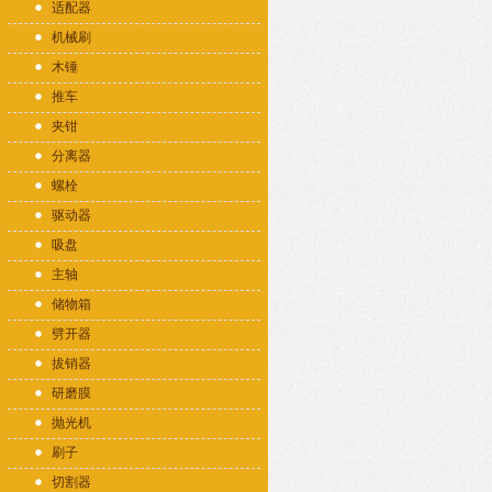
适配器
机械刷
木锤
推车
夹钳
分离器
螺栓
驱动器
吸盘
主轴
储物箱
劈开器
拔销器
研磨膜
抛光机
刷子
切割器