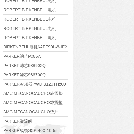
8APE160M-6 IE3
ROBERT BIRKENBEUL电机
8APE160L-4-IE3
ROBERT BIRKENBEUL电机
8APE112M-6K-IE3
ROBERT BIRKENBEUL电机
8APE100L-2 IE3
ROBERT BIRKENBEUL电机
8APE90S-4 IE3
ROBERT BIRKENBEUL电机
8APE80M-2K-IE3
BIRKENBEUL电机6APE90L-8-IE2
PARKER滤芯P055A
PARKER滤芯938902Q
PARKER滤芯936700Q
PARKER冷却器PWO B120THx60
AMC MECANOCAUCHO减震垫
138552
AMC MECANOCAUCHO减震垫
138551
AMC MECANOCAUCHO垫片
608074
PARKER溢流阀
RE06M35W2N1KWXG087
PARKER线缆SCK-400-10-55