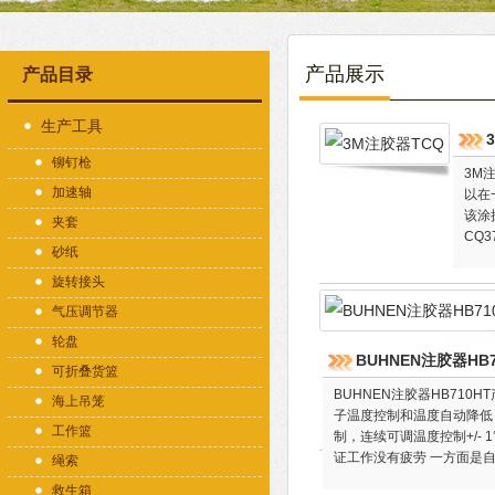
产品展示
产品目录
生产工具
铆钉枪
3M
加速轴
以在
该涂
夹套
CQ3
砂纸
旋转接头
气压调节器
轮盘
BUHNEN注胶器HB71
可折叠货篮
BUHNEN注胶器HB710
海上吊笼
子温度控制和温度自动降低，
工作篮
制，连续可调温度控制+/-
证工作没有疲劳 一方面是
绳索
救生箱