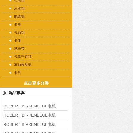
台虎钳
压接钳
电烙铁
卡规
气动钳
卡钳
抛光带
气囊千斤顶
滚动收纳架
卡尺
点击更多分类
新品推荐
ROBERT BIRKENBEUL电机
8APE225M-4-IE3
ROBERT BIRKENBEUL电机
8APE180L-4 IE3
ROBERT BIRKENBEUL电机