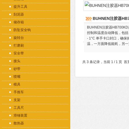
提升工具
刮泥器
BUHNEN注胶器HB70
储存箱
BUHNEN注胶器HB700
防坠安全钩
控制和温度自动降低，包括 
旋转台
- 1°C 单手卡口封口，
温，一方面降低能耗，另一
打磨刷
安全带
接头
共 3 条记录，当前 1 / 1 
砂带
喷嘴
模具
手推车
支架
工具尺
滑锤装置
散热器