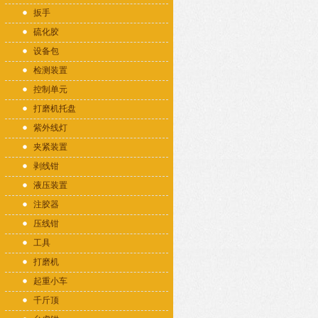
扳手
硫化胶
设备包
检测装置
控制单元
打磨机托盘
紫外线灯
夹紧装置
剥线钳
液压装置
注胶器
压线钳
工具
打磨机
起重小车
千斤顶