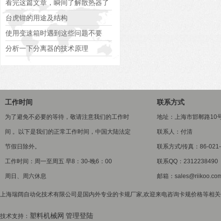
看完这篇文章，瞬间了解散热器了
台虎钳的用途及结构
使用变速箱时遇到这些问题不要
慌！
分析一下分离器的技术原理
工作时间
联系方式
为了避免不必要的等待，敬请注意我们的工作时
地址：上海市邯郸路10
间 。以下是我们的正常工作时间，中国大陆法定
联系人：付清
节假日除外。
联系方式/传真：86-021-5
工作时间：周一至周五 早8：30-晚6：00
联系QQ：2312238490
周日、周六休息
邮箱：sales@riikoo.co
上海瑞阔自动化技术有限公司是国内外专业的卡规厂家,欢迎来电咨询卡规价格等相关信息
塑料机械网
管理登陆
技术支持：