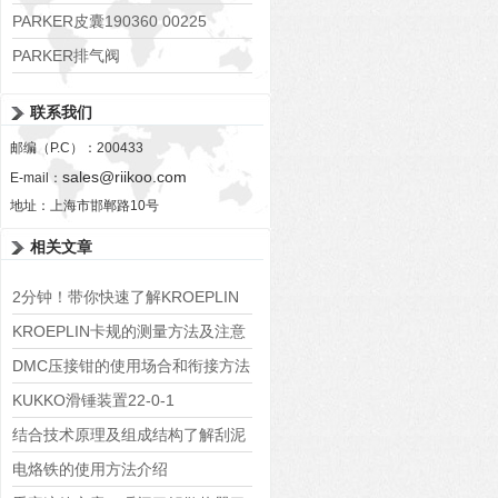
PARKER皮囊190360 00225
PARKER排气阀
VV01311G0QF1026-54507-H
联系我们
邮编（P.C）：200433
sales@riikoo.com
E-mail：
地址：上海市邯郸路10号
相关文章
2分钟！带你快速了解KROEPLIN
卡规！
KROEPLIN卡规的测量方法及注意
事项
DMC压接钳的使用场合和衔接方法
KUKKO滑锤装置22-0-1
结合技术原理及组成结构了解刮泥
器
电烙铁的使用方法介绍