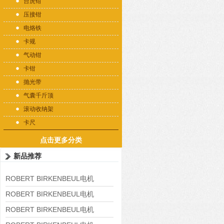
台虎钳
压接钳
电烙铁
卡规
气动钳
卡钳
抛光带
气囊千斤顶
滚动收纳架
卡尺
点击更多分类
新品推荐
ROBERT BIRKENBEUL电机
8APE225M-4-IE3
ROBERT BIRKENBEUL电机
8APE180L-4 IE3
ROBERT BIRKENBEUL电机