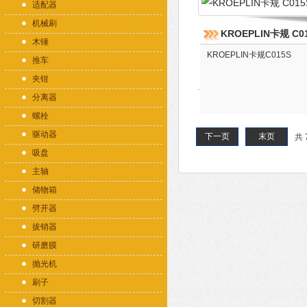
适配器
机械刷
KROEPLIN卡规 C0
木锤
KROEPLIN卡规C015S
推车
夹钳
分离器
螺栓
驱动器
下一页
末页
共 
吸盘
主轴
储物箱
劈开器
拔销器
研磨膜
抛光机
刷子
切割器