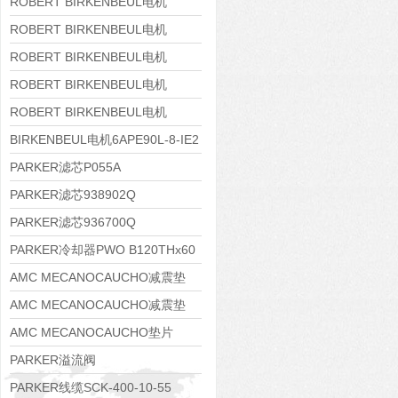
8APE160M-6 IE3
ROBERT BIRKENBEUL电机
8APE160L-4-IE3
ROBERT BIRKENBEUL电机
8APE112M-6K-IE3
ROBERT BIRKENBEUL电机
8APE100L-2 IE3
ROBERT BIRKENBEUL电机
8APE90S-4 IE3
ROBERT BIRKENBEUL电机
8APE80M-2K-IE3
BIRKENBEUL电机6APE90L-8-IE2
PARKER滤芯P055A
PARKER滤芯938902Q
PARKER滤芯936700Q
PARKER冷却器PWO B120THx60
AMC MECANOCAUCHO减震垫
138552
AMC MECANOCAUCHO减震垫
138551
AMC MECANOCAUCHO垫片
608074
PARKER溢流阀
RE06M35W2N1KWXG087
PARKER线缆SCK-400-10-55