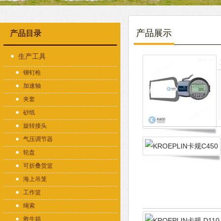
产品展示
产品目录
生产工具
铆钉枪
加速轴
夹套
砂纸
旋转接头
气压调节器
轮盘
可折叠货篮
海上吊笼
工作篮
绳索
救生箱