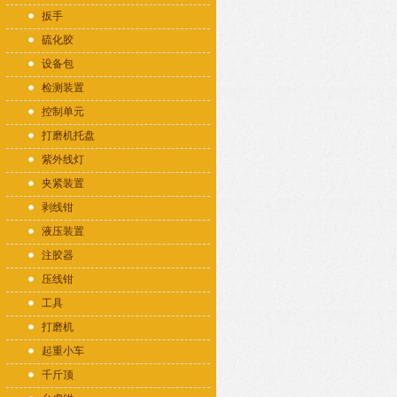
扳手
硫化胶
设备包
检测装置
控制单元
打磨机托盘
紫外线灯
夹紧装置
剥线钳
液压装置
注胶器
压线钳
工具
打磨机
起重小车
千斤顶