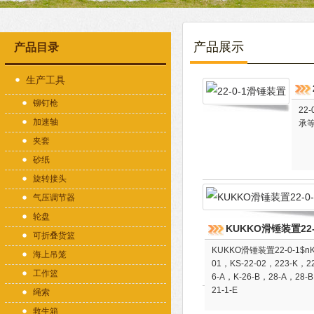
产品展示
产品目录
生产工具
铆钉枪
22
加速轴
承
夹套
砂纸
旋转接头
气压调节器
轮盘
KUKKO滑锤装置22-
可折叠货篮
KUKKO滑锤装置22-0-1$n
海上吊笼
01，KS-22-02，223-K，22
工作篮
6-A，K-26-B，28-A，28-
21-1-E
绳索
救生箱