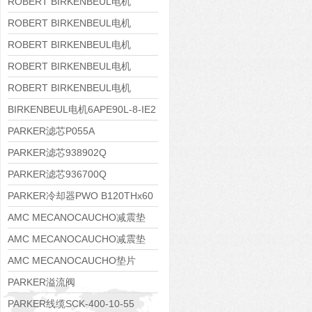
8APE160M-6 IE3
ROBERT BIRKENBEUL电机
8APE160L-4-IE3
ROBERT BIRKENBEUL电机
8APE112M-6K-IE3
ROBERT BIRKENBEUL电机
8APE100L-2 IE3
ROBERT BIRKENBEUL电机
8APE90S-4 IE3
ROBERT BIRKENBEUL电机
8APE80M-2K-IE3
BIRKENBEUL电机6APE90L-8-IE2
PARKER滤芯P055A
PARKER滤芯938902Q
PARKER滤芯936700Q
PARKER冷却器PWO B120THx60
AMC MECANOCAUCHO减震垫
138552
AMC MECANOCAUCHO减震垫
138551
AMC MECANOCAUCHO垫片
608074
PARKER溢流阀
RE06M35W2N1KWXG087
PARKER线缆SCK-400-10-55