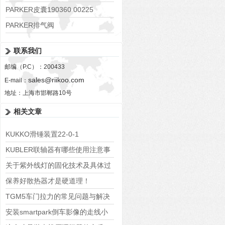
PARKER皮囊190360 00225
PARKER排气阀
VV01311G0QF1026-54507-H
联系我们
邮编（P.C）：200433
sales@riikoo.com
E-mail：
地址：上海市邯郸路10号
相关文章
KUKKO滑锤装置22-0-1
KUBLER联轴器有哪些使用注意事
项
关于紫外线灯的固化技术及具体过
程您都了解吗？
保养好散热器才是硬道理！
TGM5车门拉力的常见问题与解决
方案
安装smartpark倒车影像的走线小