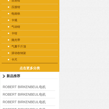
台虎钳
压接钳
电烙铁
卡规
气动钳
卡钳
抛光带
气囊千斤顶
滚动收纳架
卡尺
点击更多分类
新品推荐
ROBERT BIRKENBEUL电机
8APE225M-4-IE3
ROBERT BIRKENBEUL电机
8APE180L-4 IE3
ROBERT BIRKENBEUL电机