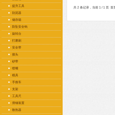
提升工具
共 2 条记录，当前 1 / 1 
刮泥器
储存箱
防坠安全钩
旋转台
打磨刷
安全带
接头
砂带
喷嘴
模具
手推车
支架
工具尺
滑锤装置
散热器