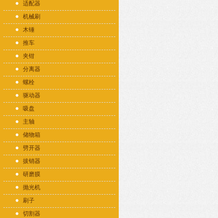
适配器
机械刷
木锤
推车
夹钳
分离器
螺栓
驱动器
吸盘
主轴
储物箱
劈开器
拔销器
研磨膜
抛光机
刷子
切割器