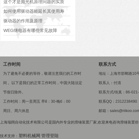
技巧分享
这个才是抛光机原理问题的实质
如何使用驱动器能延长其使用寿
命？
驱动器的作用及原理
WEG继电器有哪些常见故障
工作时间
联系方式
为了避免不必要的等待，敬请注意我们的工作时
地址：上海市邯郸路10
间 。以下是我们的正常工作时间，中国大陆法定
联系人：付清
节假日除外。
联系方式/传真：86-021-5
工作时间：周一至周五 早8：30-晚6：00
联系QQ：2312238490
周日、周六休息
邮箱：sales@riikoo.co
上海瑞阔自动化技术有限公司是国内外专业的滑锤装置厂家,欢迎来电咨询滑锤装置价格
塑料机械网
管理登陆
技术支持：