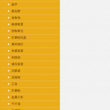
扳手
硫化胶
设备包
检测装置
控制单元
打磨机托盘
紫外线灯
夹紧装置
剥线钳
液压装置
注胶器
压线钳
工具
打磨机
起重小车
千斤顶