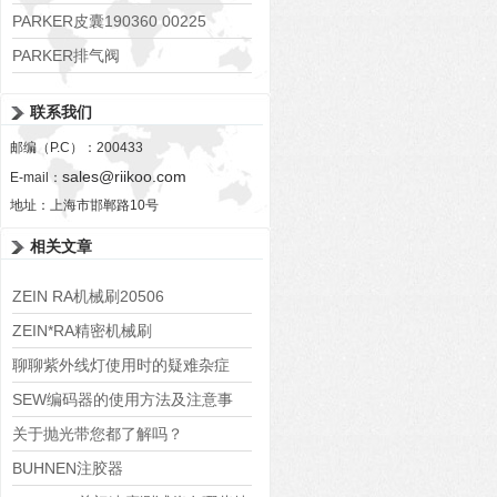
PARKER皮囊190360 00225
PARKER排气阀
VV01311G0QF1026-54507-H
联系我们
邮编（P.C）：200433
sales@riikoo.com
E-mail：
地址：上海市邯郸路10号
相关文章
ZEIN RA机械刷20506
ZEIN*RA精密机械刷
UBS3/UBM3/UBM4/技术数据
聊聊紫外线灯使用时的疑难杂症
SEW编码器的使用方法及注意事
项。
关于抛光带您都了解吗？
BUHNEN注胶器