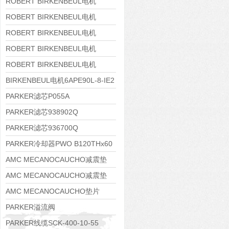
8APE160M-6 IE3
ROBERT BIRKENBEUL电机
8APE160L-4-IE3
ROBERT BIRKENBEUL电机
8APE112M-6K-IE3
ROBERT BIRKENBEUL电机
8APE100L-2 IE3
ROBERT BIRKENBEUL电机
8APE90S-4 IE3
ROBERT BIRKENBEUL电机
8APE80M-2K-IE3
BIRKENBEUL电机6APE90L-8-IE2
PARKER滤芯P055A
PARKER滤芯938902Q
PARKER滤芯936700Q
PARKER冷却器PWO B120THx60
AMC MECANOCAUCHO减震垫
138552
AMC MECANOCAUCHO减震垫
138551
AMC MECANOCAUCHO垫片
608074
PARKER溢流阀
RE06M35W2N1KWXG087
PARKER线缆SCK-400-10-55