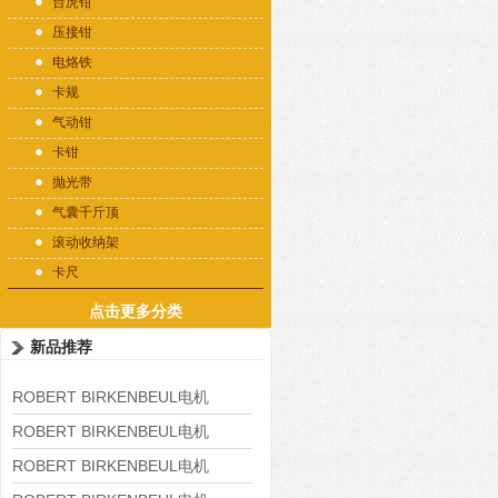
台虎钳
压接钳
电烙铁
卡规
气动钳
卡钳
抛光带
气囊千斤顶
滚动收纳架
卡尺
点击更多分类
新品推荐
ROBERT BIRKENBEUL电机
8APE225M-4-IE3
ROBERT BIRKENBEUL电机
8APE180L-4 IE3
ROBERT BIRKENBEUL电机