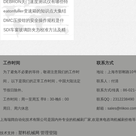
HB710spray/HB710HT产品简介
DEBRON关门速度测试仪有哪些特
点
eatonfuller变速箱的知识点大集结
DMC压接钳的安全操作规程是什
么？
SDI车窗玻璃防夹力校准方法及精
度保障策略
工作时间
联系方式
为了避免不必要的等待，敬请注意我们的工作时
地址：上海市邯郸路10
间 。以下是我们的正常工作时间，中国大陆法定
联系人：付清
节假日除外。
联系方式/传真：86-021-5
工作时间：周一至周五 早8：30-晚6：00
联系QQ：2312238490
周日、周六休息
邮箱：sales@riikoo.co
上海瑞阔自动化技术有限公司是国内外专业的机械刷厂家,欢迎来电咨询机械刷价格等相关
塑料机械网
管理登陆
技术支持：