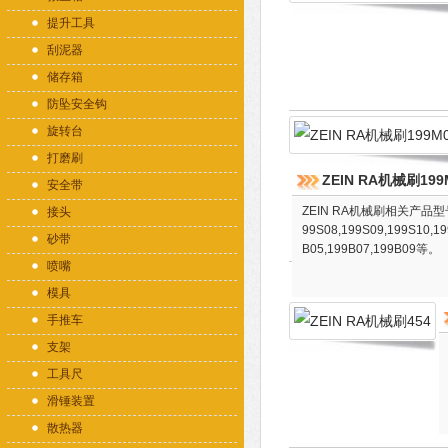
提升工具
刮泥器
储存箱
防坠安全钩
旋转台
打磨刷
ZEIN RA机械刷199
安全带
ZEIN RA机械刷相关产品型号:199
接头
99S08,199S09,199S10,1
砂带
B05,199B07,199B09等。
喷嘴
模具
手推车
支架
工具尺
滑锤装置
散热器