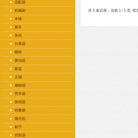
适配器
机械刷
共 5 条记录，当前 1 / 1 
木锤
推车
夹钳
分离器
螺栓
驱动器
吸盘
主轴
储物箱
劈开器
拔销器
研磨膜
抛光机
刷子
切割器