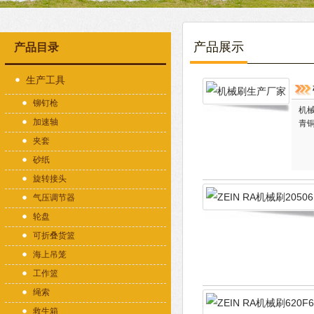
产品展示
产品目录
生产工具
铆钉枪
机
加速轴
青
夹套
砂纸
旋转接头
气压调节器
轮盘
可折叠货篮
海上吊笼
工作篮
绳索
救生箱