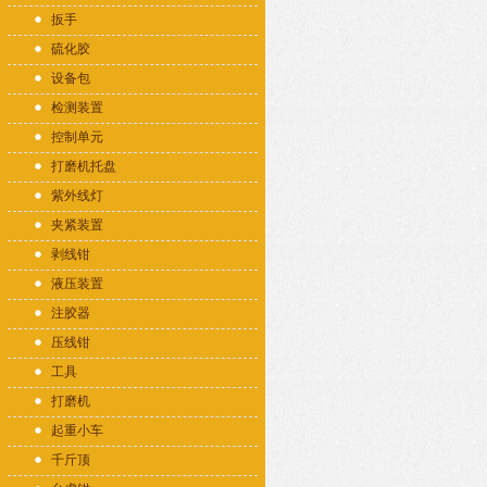
扳手
硫化胶
设备包
检测装置
控制单元
打磨机托盘
紫外线灯
夹紧装置
剥线钳
液压装置
注胶器
压线钳
工具
打磨机
起重小车
千斤顶