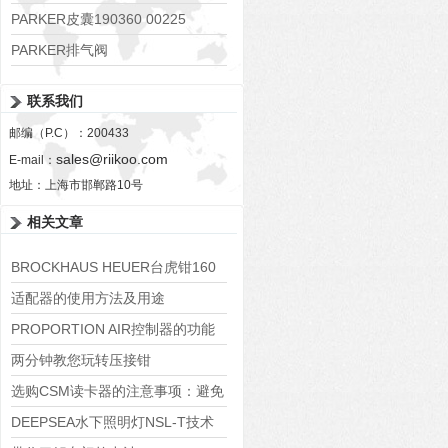
PARKER皮囊190360 00225
PARKER排气阀
VV01311G0QF1026-54507-H
联系我们
邮编（P.C）：200433
sales@riikoo.com
E-mail：
地址：上海市邯郸路10号
相关文章
BROCKHAUS HEUER台虎钳160
描述
适配器的使用方法及用途
PROPORTION AIR控制器的功能
特点
两分钟教您玩转压接钳
选购CSM读卡器的注意事项：避免
常见误区
DEEPSEA水下照明灯NSL-T技术