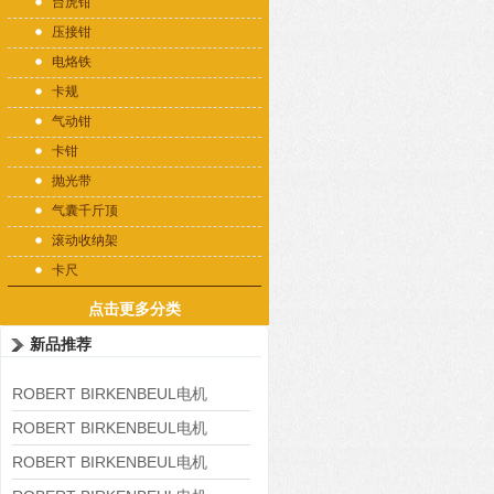
台虎钳
压接钳
电烙铁
卡规
气动钳
卡钳
抛光带
气囊千斤顶
滚动收纳架
卡尺
点击更多分类
新品推荐
ROBERT BIRKENBEUL电机
8APE225M-4-IE3
ROBERT BIRKENBEUL电机
8APE180L-4 IE3
ROBERT BIRKENBEUL电机