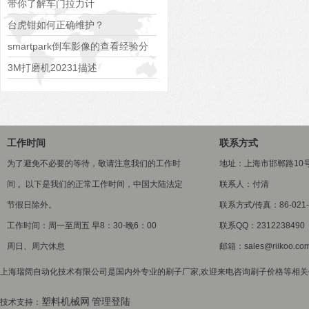
数据及外观尺寸图
带你了解车门拉力计
台虎钳如何正确维护？
smartpark倒车影像的查看经验分
享
3M打磨机20231描述
工作时间
联系方式
为了避免不必要的等待，敬请注意我们的工作时
地址：上海市邯郸路10
间 。以下是我们的正常工作时间，中国大陆法定
联系人：付清
节假日除外。
联系方式/传真：86-021-5
工作时间：周一至周五 早8：30-晚6：00
联系QQ：2312238490
周日、周六休息
邮箱：sales@riikoo.co
上海瑞阔自动化技术有限公司是国内外专业的刷子厂家,欢迎来电咨询刷子价格等相关信息
塑料机械网
管理登陆
技术支持：