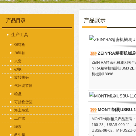
产品展示
产品目录
生产工具
铆钉枪
加速轴
ZEIN*RA精密机械刷
夹套
ZEIN RA精密机械刷相关产品
N RA精密机械刷UBM3 ZEI
砂纸
机械刷18096
旋转接头
气压调节器
轮盘
可折叠货篮
MONTI钢刷USBU-11
海上吊笼
工作篮
MONTI钢刷相关产品型号：USS
160-23、USAS-009-11、U
绳索
USSE-06-02、MT-USZU-0
救生箱