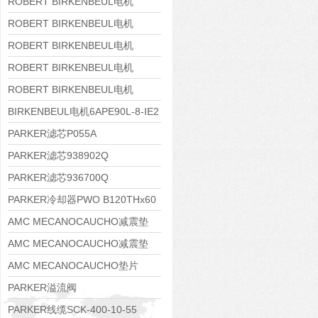
8APE160M-6 IE3
ROBERT BIRKENBEUL电机
8APE160L-4-IE3
ROBERT BIRKENBEUL电机
8APE112M-6K-IE3
ROBERT BIRKENBEUL电机
8APE100L-2 IE3
ROBERT BIRKENBEUL电机
8APE90S-4 IE3
ROBERT BIRKENBEUL电机
8APE80M-2K-IE3
BIRKENBEUL电机6APE90L-8-IE2
PARKER滤芯P055A
PARKER滤芯938902Q
PARKER滤芯936700Q
PARKER冷却器PWO B120THx60
AMC MECANOCAUCHO减震垫
138552
AMC MECANOCAUCHO减震垫
138551
AMC MECANOCAUCHO垫片
608074
PARKER溢流阀
RE06M35W2N1KWXG087
PARKER线缆SCK-400-10-55