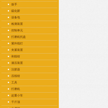
扳手
硫化胶
设备包
检测装置
控制单元
打磨机托盘
紫外线灯
夹紧装置
剥线钳
液压装置
注胶器
压线钳
工具
打磨机
起重小车
千斤顶