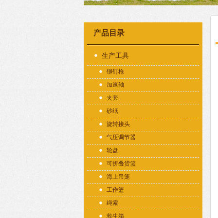
产品目录
生产工具
铆钉枪
加速轴
夹套
砂纸
旋转接头
气压调节器
轮盘
可折叠货篮
海上吊笼
工作篮
绳索
救生箱