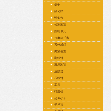
扳手
硫化胶
设备包
检测装置
控制单元
打磨机托盘
紫外线灯
夹紧装置
剥线钳
液压装置
注胶器
压线钳
工具
打磨机
起重小车
千斤顶