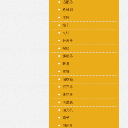
适配器
机械刷
木锤
推车
夹钳
分离器
螺栓
驱动器
吸盘
主轴
储物箱
劈开器
拔销器
研磨膜
抛光机
刷子
切割器