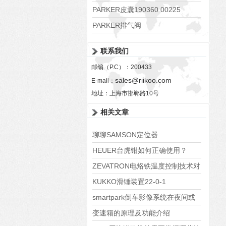
PARKER皮囊190360 00225
PARKER排气阀
VV01311G0QF1026-54507-H
联系我们
邮编（P.C）：200433
sales@riikoo.com
E-mail：
地址：上海市邯郸路10号
相关文章
聊聊SAMSON定位器
HEUER台虎钳如何正确使用？
ZEVATRON电烙铁温度控制技术对
焊接质量的影响研究
KUKKO滑锤装置22-0-1
smartpark倒车影像系统在夜间或
恶劣天气条件下是否依然有效？
变速箱的原理及功能介绍