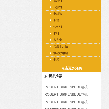
台虎钳
压接钳
电烙铁
卡规
气动钳
卡钳
抛光带
气囊千斤顶
滚动收纳架
卡尺
点击更多分类
新品推荐
ROBERT BIRKENBEUL电机
8APE225M-4-IE3
ROBERT BIRKENBEUL电机
8APE180L-4 IE3
ROBERT BIRKENBEUL电机