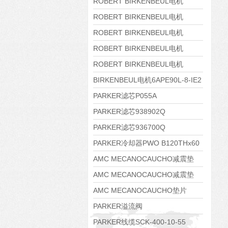
8APE160M-6 IE3
ROBERT BIRKENBEUL电机
8APE160L-4-IE3
ROBERT BIRKENBEUL电机
8APE112M-6K-IE3
ROBERT BIRKENBEUL电机
8APE100L-2 IE3
ROBERT BIRKENBEUL电机
8APE90S-4 IE3
ROBERT BIRKENBEUL电机
8APE80M-2K-IE3
BIRKENBEUL电机6APE90L-8-IE2
PARKER滤芯P055A
PARKER滤芯938902Q
PARKER滤芯936700Q
PARKER冷却器PWO B120THx60
AMC MECANOCAUCHO减震垫
138552
AMC MECANOCAUCHO减震垫
138551
AMC MECANOCAUCHO垫片
608074
PARKER溢流阀
RE06M35W2N1KWXG087
PARKER线缆SCK-400-10-55