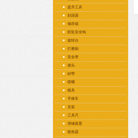
提升工具
刮泥器
储存箱
防坠安全钩
旋转台
打磨刷
安全带
接头
砂带
喷嘴
模具
手推车
支架
工具尺
滑锤装置
散热器