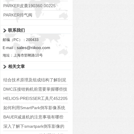
PARKER皮囊190360 00225
PARKER排气阀
VV01311G0QF1026-54507-H
联系我们
邮编（P.C）：200433
sales@riikoo.com
E-mail：
地址：上海市邯郸路10号
相关文章
结合技术原理及组成结构了解刮泥
器
DMC压接钳购机前需要掌握哪些技
巧
HELIOS-PREISSER工具尺452205
如何利用SmartPark倒车影像系统
提高驾驶安全性？
BAUER减速机的注意事项有哪些
深入了解下smartpark倒车影像的