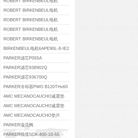
8APE160M-6 IE3
ROBERT BIRKENBEUL电机
8APE160L-4-IE3
ROBERT BIRKENBEUL电机
8APE112M-6K-IE3
ROBERT BIRKENBEUL电机
8APE100L-2 IE3
ROBERT BIRKENBEUL电机
8APE90S-4 IE3
ROBERT BIRKENBEUL电机
8APE80M-2K-IE3
BIRKENBEUL电机6APE90L-8-IE2
PARKER滤芯P055A
PARKER滤芯938902Q
PARKER滤芯936700Q
PARKER冷却器PWO B120THx60
AMC MECANOCAUCHO减震垫
138552
AMC MECANOCAUCHO减震垫
138551
AMC MECANOCAUCHO垫片
608074
PARKER溢流阀
RE06M35W2N1KWXG087
PARKER线缆SCK-400-10-55