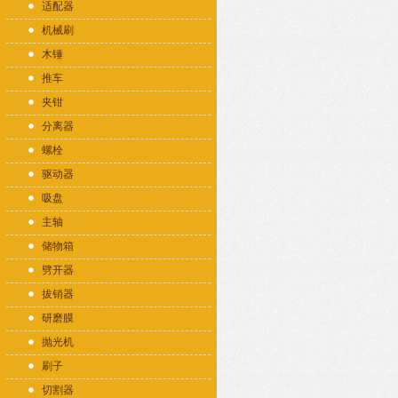
适配器
机械刷
木锤
推车
夹钳
分离器
螺栓
驱动器
吸盘
主轴
储物箱
劈开器
拔销器
研磨膜
抛光机
刷子
切割器