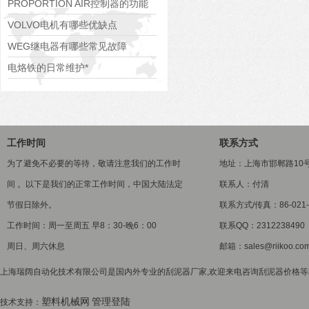
运行原理
PROPORTION AIR控制器的功能
特点
VOLVO电机有哪些优缺点
WEG继电器有哪些常见故障
电烙铁的日常维护*
工作时间
联系方式
为了避免不必要的等待，敬请注意我们的工作时
地址：上海市邯郸路10
间 。以下是我们的正常工作时间，中国大陆法定
联系人：付清
节假日除外。
联系方式/传真：86-021-5
工作时间：周一至周五 早8：30-晚6：00
联系QQ：2312238490
周日、周六休息
邮箱：sales@riikoo.co
上海瑞阔自动化技术有限公司是国内外专业的刮泥器厂家,欢迎来电咨询刮泥器价格等相关
塑料机械网
管理登陆
技术支持：