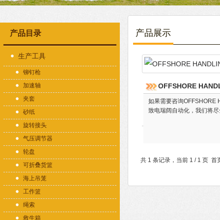
产品展示
产品目录
生产工具
铆钉枪
加速轴
OFFSHORE HAND
夹套
如果需要咨询OFFSHORE 
致电瑞阔自动化，我们将尽
砂纸
旋转接头
气压调节器
轮盘
共 1 条记录，当前 1 / 1 
可折叠货篮
海上吊笼
工作篮
绳索
救生箱