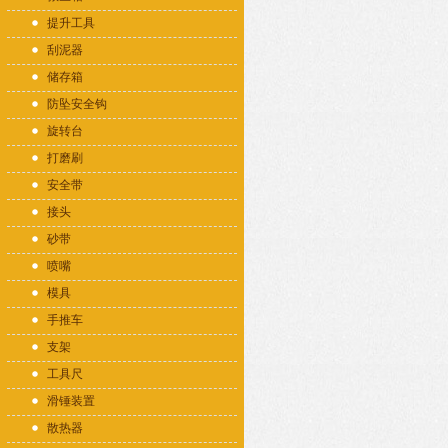
提升工具
刮泥器
储存箱
防坠安全钩
旋转台
打磨刷
安全带
接头
砂带
喷嘴
模具
手推车
支架
工具尺
滑锤装置
散热器