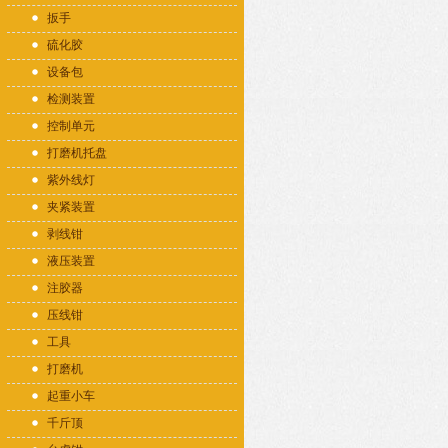
扳手
硫化胶
设备包
检测装置
控制单元
打磨机托盘
紫外线灯
夹紧装置
剥线钳
液压装置
注胶器
压线钳
工具
打磨机
起重小车
千斤顶