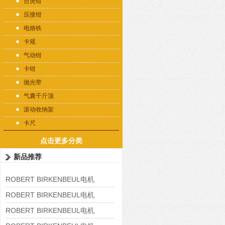
台虎钳
压接钳
电烙铁
卡规
气动钳
卡钳
抛光带
气囊千斤顶
滚动收纳架
卡尺
点击更多分类
新品推荐
ROBERT BIRKENBEUL电机
8APE225M-4-IE3
ROBERT BIRKENBEUL电机
8APE180L-4 IE3
ROBERT BIRKENBEUL电机