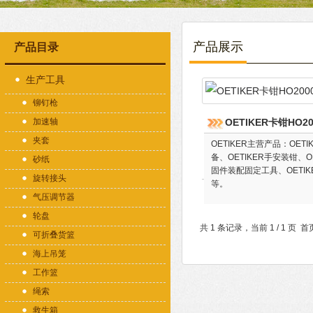
产品展示
产品目录
生产工具
铆钉枪
加速轴
OETIKER卡钳HO20
夹套
OETIKER主营产品：OET
备、OETIKER手安装钳、O
砂纸
固件装配固定工具、OETIKE
旋转接头
等。
气压调节器
轮盘
共 1 条记录，当前 1 / 1 
可折叠货篮
海上吊笼
工作篮
绳索
救生箱