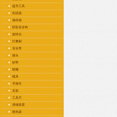
提升工具
刮泥器
储存箱
防坠安全钩
旋转台
打磨刷
安全带
接头
砂带
喷嘴
模具
手推车
支架
工具尺
滑锤装置
散热器