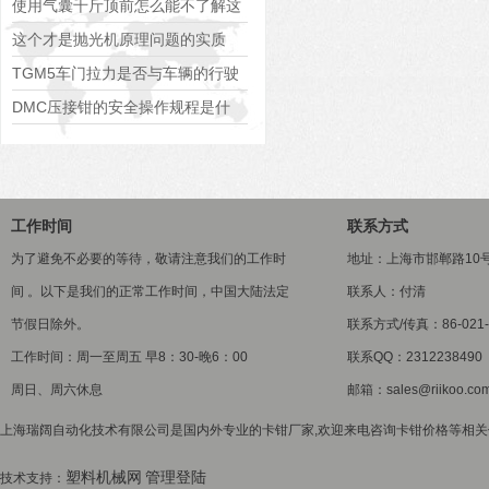
使用气囊千斤顶前怎么能不了解这
些
这个才是抛光机原理问题的实质
TGM5车门拉力是否与车辆的行驶
速度有关？
DMC压接钳的安全操作规程是什
么？
工作时间
联系方式
为了避免不必要的等待，敬请注意我们的工作时
地址：上海市邯郸路10
间 。以下是我们的正常工作时间，中国大陆法定
联系人：付清
节假日除外。
联系方式/传真：86-021-5
工作时间：周一至周五 早8：30-晚6：00
联系QQ：2312238490
周日、周六休息
邮箱：sales@riikoo.co
上海瑞阔自动化技术有限公司是国内外专业的卡钳厂家,欢迎来电咨询卡钳价格等相关信息
塑料机械网
管理登陆
技术支持：