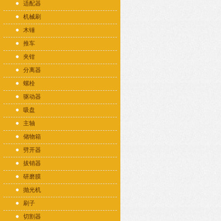
适配器
机械刷
木锤
推车
夹钳
分离器
螺栓
驱动器
吸盘
主轴
储物箱
劈开器
拔销器
研磨膜
抛光机
刷子
切割器