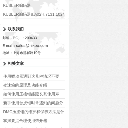
KUBLER编码器
8.KIS40.1332.1024.P03.0008
KUBLER编码器8.A02H.7131.1024
联系我们
邮编（P.C）：200433
sales@riikoo.com
E-mail：
地址：上海市邯郸路10号
相关文章
使用驱动器遇到这几种情况不要
慌！
变速箱的原理及功能介绍
如何使用压接钳能延长其使用寿
命？
新手使用台虎钳时常遇到的问题分
析
DMC压接钳的维护和保养方法是什
么？
掌握要点合理使用劈开器