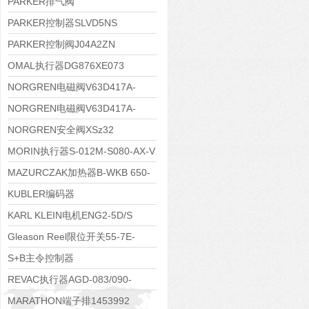
PARKER排气阀
VV01311G0QF1026-54507-H
PARKER控制器SLVD5NS
PARKER控制阀J04A2ZN
OMAL执行器DG876XE073
NORGREN电磁阀V63D417A-
A2000
NORGREN电磁阀V63D417A-
A213J
NORGREN安全阀XSz32
MORIN执行器S-012M-S080-AX-V
MAZURCZAK加热器B-WKB 650-
1000/4.5-380DS
KUBLER编码器
8.5020.4551.1024.9083
KARL KLEIN电机ENG2-5D/S
Gleason Reel限位开关55-7E-
4DP-WR-640
S+B主令控制器
VCS09611KKVRH240.240
REVAC执行器AGD-083/090-
05/07-A17-A
MARATHON端子排1453992