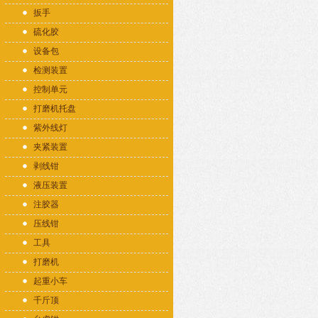
扳手
硫化胶
设备包
检测装置
控制单元
打磨机托盘
紫外线灯
夹紧装置
剥线钳
液压装置
注胶器
压线钳
工具
打磨机
起重小车
千斤顶