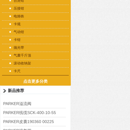
台虎钳
压接钳
电烙铁
卡规
气动钳
卡钳
抛光带
气囊千斤顶
滚动收纳架
卡尺
点击更多分类
新品推荐
PARKER溢流阀
RE06M35W2N1KWXG087
PARKER线缆SCK-400-10-55
PARKER皮囊190360 00225