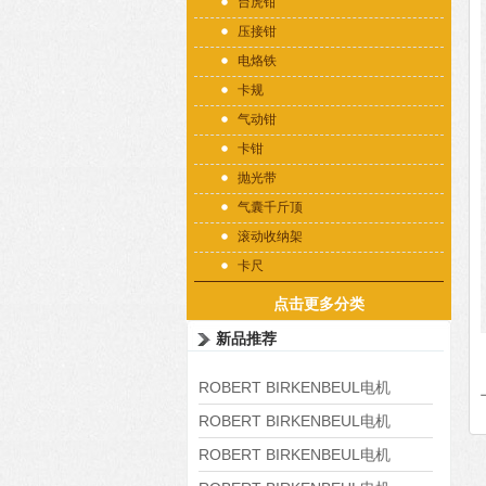
台虎钳
压接钳
电烙铁
卡规
气动钳
卡钳
抛光带
气囊千斤顶
滚动收纳架
卡尺
点击更多分类
新品推荐
ROBERT BIRKENBEUL电机
8APE225M-4-IE3
ROBERT BIRKENBEUL电机
8APE180L-4 IE3
ROBERT BIRKENBEUL电机