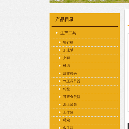
产品目录
生产工具
铆钉枪
加速轴
夹套
砂纸
旋转接头
气压调节器
轮盘
可折叠货篮
海上吊笼
工作篮
绳索
救生箱