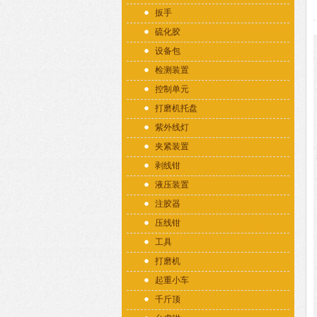
扳手
硫化胶
设备包
检测装置
控制单元
打磨机托盘
紫外线灯
夹紧装置
剥线钳
液压装置
注胶器
压线钳
工具
打磨机
起重小车
千斤顶