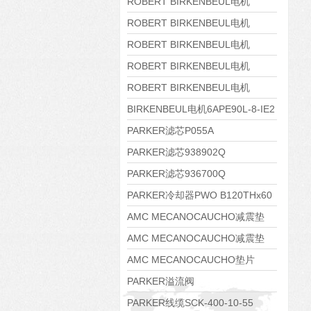
8APE160M-6 IE3
ROBERT BIRKENBEUL电机
8APE160L-4-IE3
ROBERT BIRKENBEUL电机
8APE112M-6K-IE3
ROBERT BIRKENBEUL电机
8APE100L-2 IE3
ROBERT BIRKENBEUL电机
8APE90S-4 IE3
ROBERT BIRKENBEUL电机
8APE80M-2K-IE3
BIRKENBEUL电机6APE90L-8-IE2
PARKER滤芯P055A
PARKER滤芯938902Q
PARKER滤芯936700Q
PARKER冷却器PWO B120THx60
AMC MECANOCAUCHO减震垫
138552
AMC MECANOCAUCHO减震垫
138551
AMC MECANOCAUCHO垫片
608074
PARKER溢流阀
RE06M35W2N1KWXG087
PARKER线缆SCK-400-10-55