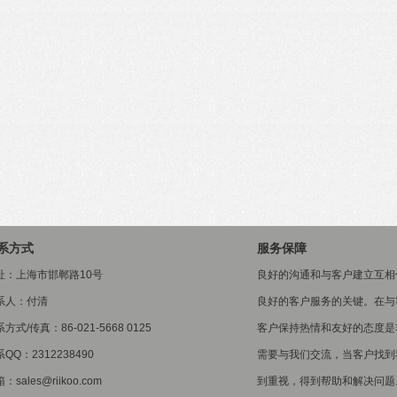
系方式
服务保障
址：上海市邯郸路10号
良好的沟通和与客户建立互相
系人：付清
良好的客户服务的关键。在与
方式/传真：86-021-5668 0125
客户保持热情和友好的态度是
QQ：2312238490
需要与我们交流，当客户找到
：sales@riikoo.com
到重视，得到帮助和解决问题