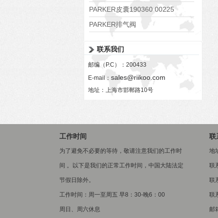
PARKER皮囊190360 00225
PARKER排气阀
VV01311G0QF1026-54507-H
联系我们
邮编（P.C）：200433
sales@riikoo.com
E-mail：
地址：上海市邯郸路10号
工作时间
联
为了避免不必要的等待，敬请注意我们的工作时
地
间 。以下是我们的正常工作时间，中国大陆法定
联
节假日除外。
联系
工作时间：周一至周五 早8：30-晚6：00
联系
周日、周六休息
邮箱