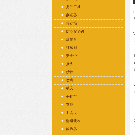
提升工具
刮泥器
储存箱
防坠安全钩
旋转台
打磨刷
安全带
接头
砂带
喷嘴
模具
手推车
支架
工具尺
滑锤装置
散热器