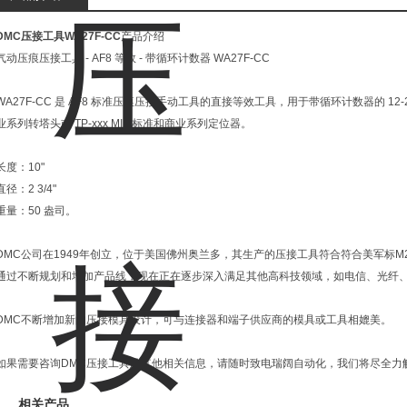
DMC压接工具WA27F-CC
产品介绍
气动压痕压接工具 - AF8 等效 - 带循环计数器 WA27F-CC
WA27F-CC 是 AF8 标准压痕压接手动工具的直接等效工具，用于带循环计数器的 12-26 号
业系列转塔头或 TP-xxx MIL 标准和商业系列定位器。
长度：10"
直径：2 3/4"
重量：50 盎司。
DMC公司在1949年创立，位于美国佛州奥兰多，其生产的压接工具符合符合美军标M2
通过不断规划和增加产品线，现在正在逐步深入满足其他高科技领域，如电信、光纤
DMC不断增加新的压接模具设计，可与连接器和端子供应商的模具或工具相媲美。
如果需要咨询DMC压接工具及其他相关信息，请随时致电瑞阔自动化，我们将尽全力
相关产品