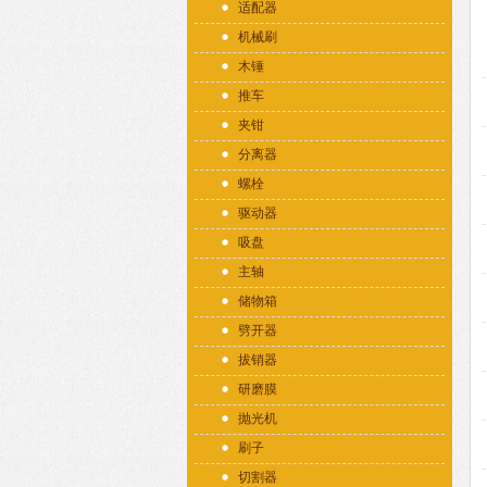
适配器
机械刷
木锤
推车
夹钳
分离器
螺栓
驱动器
吸盘
主轴
储物箱
劈开器
拔销器
研磨膜
抛光机
刷子
切割器