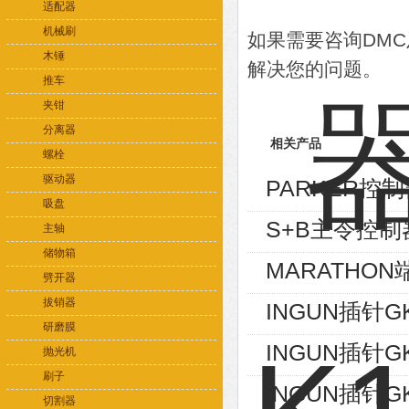
适配器
机械刷
如果需要咨询DM
木锤
解决您的问题。
推车
夹钳
分离器
相关产品
螺栓
驱动器
PARKER控制
吸盘
S+B主令控制器V
主轴
储物箱
MARATHON端
劈开器
拔销器
INGUN插针GK
研磨膜
INGUN插针GK
抛光机
刷子
INGUN插针GK
切割器