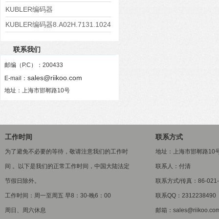
KUBLER编码器
8.KIS40.1332.1024.P03.0008
KUBLER编码器8.A02H.7131.1024
联系我们
邮编（P.C）：200433
sales@riikoo.com
E-mail：
地址：上海市邯郸路10号
工作时间
联系方式
为了避免不必要的等待，敬请注意我们的工作时
地址：上海市邯郸路10
间 。以下是我们的正常工作时间，中国大陆法定
联系人：付清
节假日除外。
联系方式/传真：86-021-5
工作时间：周一至周五 早8：30-晚6：00
联系QQ：2312238490
周日、周六休息
邮箱：sales@riikoo.co