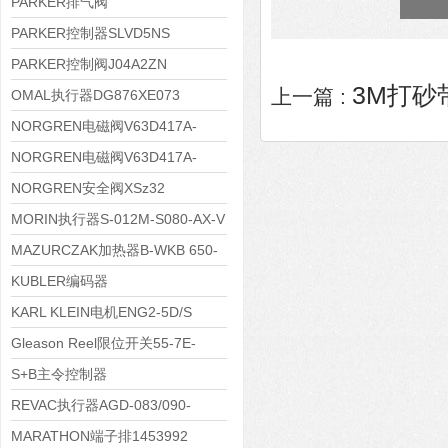
PARKER排气阀
VV01311G0QF1026-54507-H
PARKER控制器SLVD5NS
PARKER控制阀J04A2ZN
3M打砂带
上一篇 :
OMAL执行器DG876XE073
NORGREN电磁阀V63D417A-
A2000
NORGREN电磁阀V63D417A-
A213J
NORGREN安全阀XSz32
MORIN执行器S-012M-S080-AX-V
MAZURCZAK加热器B-WKB 650-
1000/4.5-380DS
KUBLER编码器
8.5020.4551.1024.9083
KARL KLEIN电机ENG2-5D/S
Gleason Reel限位开关55-7E-
4DP-WR-640
S+B主令控制器
VCS09611KKVRH240.240
REVAC执行器AGD-083/090-
05/07-A17-A
MARATHON端子排1453992