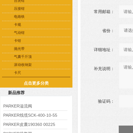
台虎钳
压接钳
常用邮箱：
电烙铁
卡规
省份：
气动钳
卡钳
抛光带
详细地址：
气囊千斤顶
滚动收纳架
补充说明：
卡尺
点击更多分类
新品推荐
验证码：
PARKER溢流阀
RE06M35W2N1KWXG087
PARKER线缆SCK-400-10-55
PARKER皮囊190360 00225