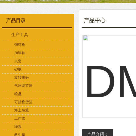
产品中心
产品目录
生产工具
铆钉枪
加速轴
夹套
砂纸
旋转接头
气压调节器
轮盘
可折叠货篮
海上吊笼
工作篮
绳索
产品介绍：
救生箱