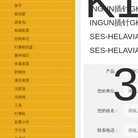
扳手
INGUN插针GK
硫化胶
INGUN插针GK
设备包
检测装置
SES-HELAVI
控制单元
打磨机托盘
SES-HELAVI
紫外线灯
夹紧装置
产品：
剥线钳
液压装置
注胶器
您的单位：
压线钳
工具
您的姓名：
打磨机
起重小车
联系电话：
千斤顶