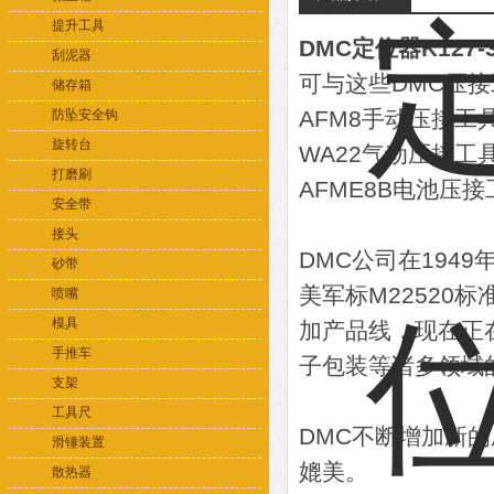
提升工具
DMC定位器K127-
刮泥器
可与这些DMC压
储存箱
AFM8手动压接工
防坠安全钩
旋转台
WA22气动压接工
打磨刷
AFME8B电池压
安全带
接头
DMC公司在194
砂带
美军标M22520
喷嘴
模具
加产品线，现在正
手推车
子包装等诸多领域
支架
工具尺
DMC不断增加新
滑锤装置
媲美。
散热器