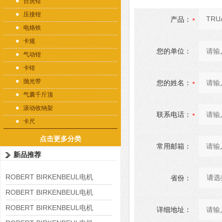
台虎钳
压接钳
产品：
电烙铁
卡规
您的单位：
气动钳
卡钳
抛光带
您的姓名：
气囊千斤顶
滚动收纳架
联系电话：
卡尺
点击更多分类
常用邮箱：
新品推荐
ROBERT BIRKENBEUL电机
省份：
8APE225M-4-IE3
ROBERT BIRKENBEUL电机
8APE180L-4 IE3
ROBERT BIRKENBEUL电机
详细地址：