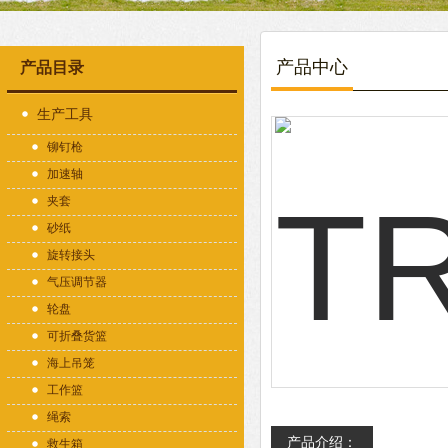
产品中心
产品目录
生产工具
铆钉枪
加速轴
夹套
砂纸
旋转接头
气压调节器
轮盘
可折叠货篮
海上吊笼
工作篮
绳索
产品介绍：
救生箱