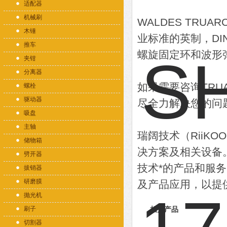
适配器
机械刷
WALDES TRU
木锤
业标准的英制，DI
推车
螺旋固定环和波形
夹钳
分离器
如果需要咨询TR
螺栓
驱动器
尽全力解决您的问
吸盘
主轴
瑞阔技术（RiiK
储物箱
决方案及相关设备
劈开器
技术*的产品和服
拔销器
研磨膜
及产品应用，以提
抛光机
刷子
相关产品
切割器