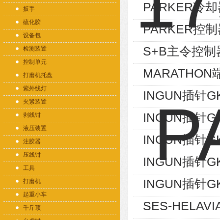
PARKER冷却器
扳手
硫化胶
PARKER控制
设备包
S+B主令控制器V
检测装置
控制单元
MARATHON端
打磨机托盘
紫外线灯
INGUN插针GK
夹紧装置
INGUN插针GK
剥线钳
液压装置
INGUN插针GK
注胶器
压线钳
INGUN插针GK
工具
INGUN插针GK
打磨机
起重小车
SES-HELAVI
千斤顶