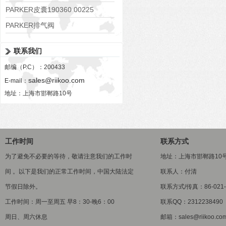
PARKER皮囊190360 00225
PARKER排气阀
VV01311G0QF1026-54507-H
联系我们
邮编（P.C）：200433
sales@riikoo.com
E-mail：
地址：上海市邯郸路10号
工作时间
联系方式
为了避免不必要的等待，敬请注意我们的工作时
地址：上海市邯郸路10
间 。以下是我们的正常工作时间，中国大陆法定
联系人：付清
节假日除外。
联系方式/传真：86-021-5
工作时间：周一至周五 早8：30-晚6：00
联系QQ：2312238490
周日、周六休息
邮箱：sales@riikoo.co