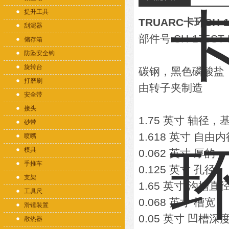
提升工具
TRUARC卡环SH-1
刮泥器
部件号 SH-175ST 
储存箱
防坠安全钩
旋转台
碳钢，黑色磷酸盐
打磨刷
由转子夹制造
安全带
接头
1.75 英寸 轴径
砂带
1.618 英寸 自由
喷嘴
模具
0.062 英寸 厚的
手推车
0.125 英寸 孔径
支架
1.65 英寸 沟槽直
工具尺
0.068 英寸 槽宽
滑锤装置
0.05 英寸 凹槽深
散热器