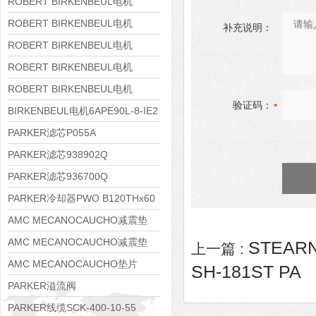
8APE160M-6 IE3
ROBERT BIRKENBEUL电机
8APE160L-4-IE3
ROBERT BIRKENBEUL电机
补充说明：
8APE112M-6K-IE3
ROBERT BIRKENBEUL电机
8APE100L-2 IE3
ROBERT BIRKENBEUL电机
8APE90S-4 IE3
ROBERT BIRKENBEUL电机
验证码：
8APE80M-2K-IE3
BIRKENBEUL电机6APE90L-8-IE2
PARKER滤芯P055A
PARKER滤芯938902Q
PARKER滤芯936700Q
PARKER冷却器PWO B120THx60
AMC MECANOCAUCHO减震垫
138552
AMC MECANOCAUCHO减震垫
STEAR
上一篇 :
138551
AMC MECANOCAUCHO垫片
SH-181ST PA
608074
PARKER溢流阀
RE06M35W2N1KWXG087
PARKER线缆SCK-400-10-55