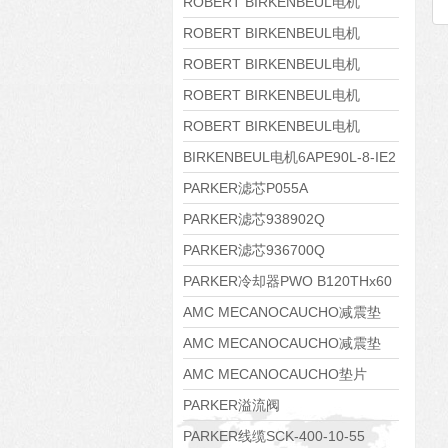
8APE160M-6 IE3
ROBERT BIRKENBEUL电机
8APE160L-4-IE3
ROBERT BIRKENBEUL电机
8APE112M-6K-IE3
ROBERT BIRKENBEUL电机
8APE100L-2 IE3
ROBERT BIRKENBEUL电机
8APE90S-4 IE3
ROBERT BIRKENBEUL电机
8APE80M-2K-IE3
BIRKENBEUL电机6APE90L-8-IE2
PARKER滤芯P055A
PARKER滤芯938902Q
PARKER滤芯936700Q
PARKER冷却器PWO B120THx60
AMC MECANOCAUCHO减震垫
138552
AMC MECANOCAUCHO减震垫
138551
AMC MECANOCAUCHO垫片
608074
PARKER溢流阀
RE06M35W2N1KWXG087
PARKER线缆SCK-400-10-55