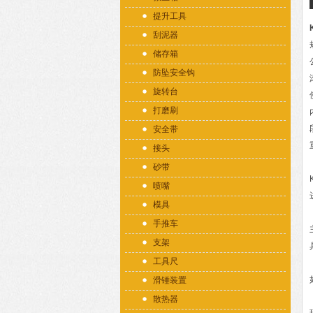
提升工具
刮泥器
储存箱
防坠安全钩
旋转台
打磨刷
安全带
接头
砂带
喷嘴
模具
手推车
支架
工具尺
滑锤装置
散热器