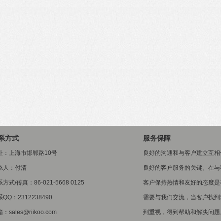
系方式
服务保障
址：上海市邯郸路10号
良好的沟通和与客户建立互相
系人：付清
良好的客户服务的关键。在与
方式/传真：86-021-5668 0125
客户保持热情和友好的态度是
QQ：2312238490
需要与我们交流，当客户找到
：sales@riikoo.com
到重视，得到帮助和解决问题