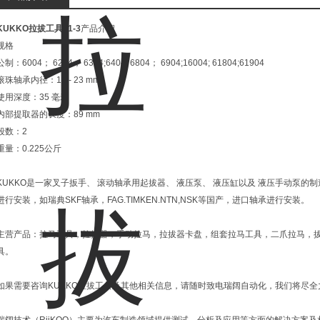
KUKKO拉拔工具21-3
产品介绍
规格
公制：6004； 6204； 6304;6404; 6804； 6904;16004; 61804;61904
滚珠轴承内径：18 - 23 mm
使用深度：35 毫米
内部提取器的长度：89 mm
段数：2
重量：0.225公斤
KUKKO是一家叉子扳手、 滚动轴承用起拔器、 液压泵、 液压缸以及 液压手动泵的制
进行安装，如瑞典SKF轴承，FAG.TIMKEN.NTN,NSK等国产，进口轴承进行安装。
主营产品：拉马工具，拉拔器，手动拉马，拉拔器卡盘，组套拉马工具，二爪拉马，
具。
如果需要咨询KUKKO拉拔工具及其他相关信息，请随时致电瑞阔自动化，我们将尽