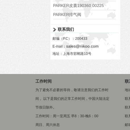
PARKER皮囊190360 00225
PARKER排气阀
VV01311G0QF1026-54507-H
联系我们
邮编（P.C）：200433
sales@riikoo.com
E-mail：
地址：上海市邯郸路10号
工作时间
联
为了避免不必要的等待，敬请注意我们的工作时
地
间 。以下是我们的正常工作时间，中国大陆法定
联
节假日除外。
联系
工作时间：周一至周五 早8：30-晚6：00
联系
周日、周六休息
邮箱