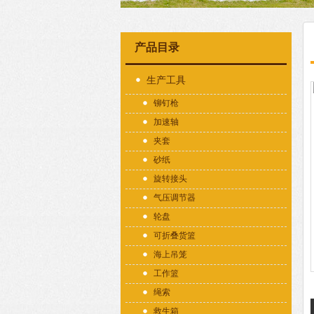
产品目录
生产工具
铆钉枪
加速轴
夹套
砂纸
旋转接头
气压调节器
轮盘
可折叠货篮
海上吊笼
工作篮
绳索
救生箱