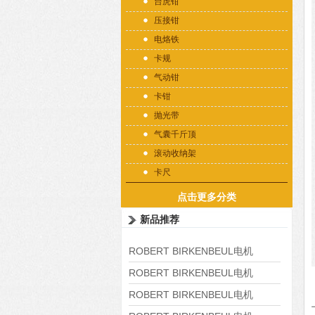
台虎钳
压接钳
电烙铁
卡规
气动钳
卡钳
抛光带
气囊千斤顶
滚动收纳架
卡尺
点击更多分类
新品推荐
ROBERT BIRKENBEUL电机
8APE225M-4-IE3
ROBERT BIRKENBEUL电机
8APE180L-4 IE3
ROBERT BIRKENBEUL电机