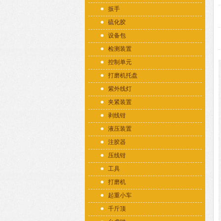
扳手
硫化胶
设备包
检测装置
控制单元
打磨机托盘
紫外线灯
夹紧装置
剥线钳
液压装置
注胶器
压线钳
工具
打磨机
起重小车
千斤顶