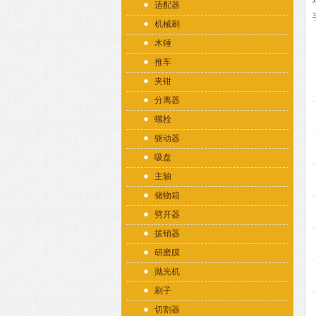
适配器
机械刷
木锤
推车
夹钳
分离器
螺栓
驱动器
吸盘
主轴
储物箱
劈开器
拔销器
研磨膜
抛光机
刷子
切割器