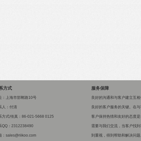
系方式
服务保障
址：上海市邯郸路10号
良好的沟通和与客户建立互相
系人：付清
良好的客户服务的关键。在与
方式/传真：86-021-5668 0125
客户保持热情和友好的态度是
QQ：2312238490
需要与我们交流，当客户找到
：sales@riikoo.com
到重视，得到帮助和解决问题