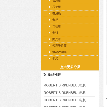
台虎钳
压接钳
电烙铁
卡规
气动钳
卡钳
抛光带
气囊千斤顶
滚动收纳架
卡尺
点击更多分类
新品推荐
ROBERT BIRKENBEUL电机
8APE225M-4-IE3
ROBERT BIRKENBEUL电机
8APE180L-4 IE3
ROBERT BIRKENBEUL电机