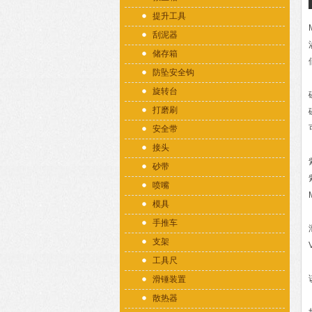
提升工具
刮泥器
储存箱
防坠安全钩
旋转台
打磨刷
安全带
接头
砂带
喷嘴
模具
手推车
支架
工具尺
滑锤装置
散热器