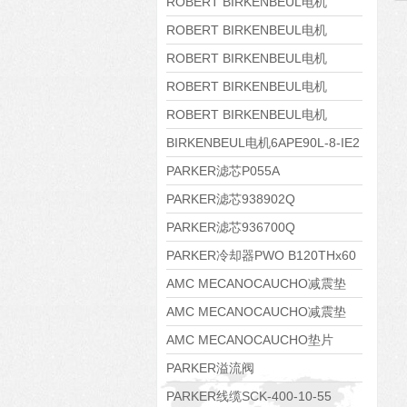
8APE160M-6 IE3
ROBERT BIRKENBEUL电机
8APE160L-4-IE3
ROBERT BIRKENBEUL电机
8APE112M-6K-IE3
ROBERT BIRKENBEUL电机
8APE100L-2 IE3
ROBERT BIRKENBEUL电机
8APE90S-4 IE3
ROBERT BIRKENBEUL电机
8APE80M-2K-IE3
BIRKENBEUL电机6APE90L-8-IE2
PARKER滤芯P055A
PARKER滤芯938902Q
PARKER滤芯936700Q
PARKER冷却器PWO B120THx60
AMC MECANOCAUCHO减震垫
138552
AMC MECANOCAUCHO减震垫
138551
AMC MECANOCAUCHO垫片
608074
PARKER溢流阀
RE06M35W2N1KWXG087
PARKER线缆SCK-400-10-55