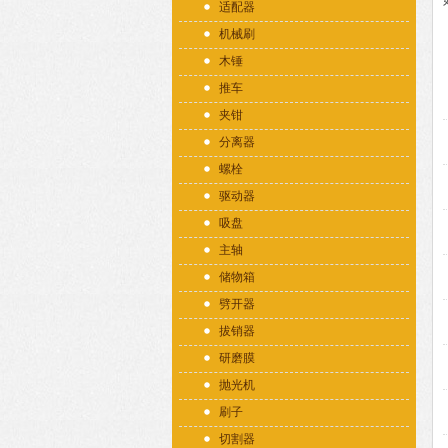
适配器
机械刷
木锤
推车
夹钳
分离器
螺栓
驱动器
吸盘
主轴
储物箱
劈开器
拔销器
研磨膜
抛光机
刷子
切割器