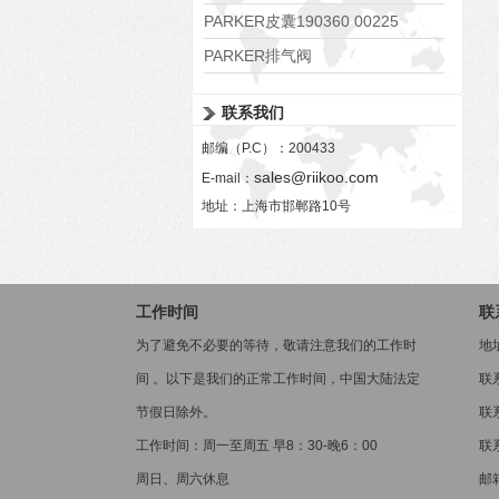
PARKER皮囊190360 00225
PARKER排气阀
VV01311G0QF1026-54507-H
联系我们
邮编（P.C）：200433
sales@riikoo.com
E-mail：
地址：上海市邯郸路10号
工作时间
联
为了避免不必要的等待，敬请注意我们的工作时
地
间 。以下是我们的正常工作时间，中国大陆法定
联
节假日除外。
联系
工作时间：周一至周五 早8：30-晚6：00
联系
周日、周六休息
邮箱