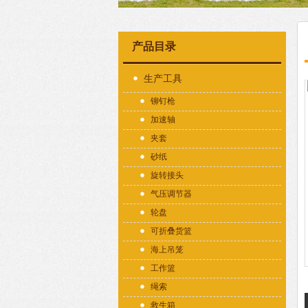
产品目录
生产工具
铆钉枪
加速轴
夹套
砂纸
旋转接头
气压调节器
轮盘
可折叠货篮
海上吊笼
工作篮
绳索
救生箱