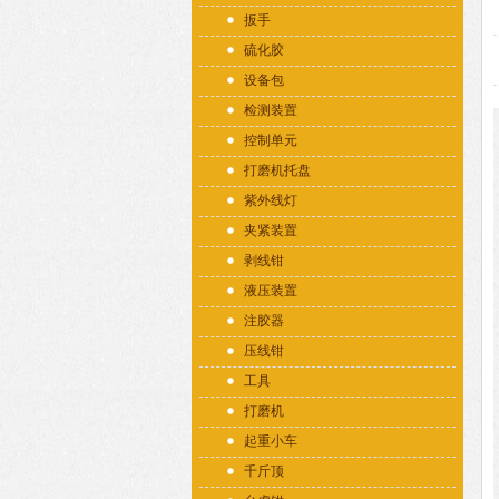
扳手
硫化胶
设备包
检测装置
控制单元
打磨机托盘
紫外线灯
夹紧装置
剥线钳
液压装置
注胶器
压线钳
工具
打磨机
起重小车
千斤顶