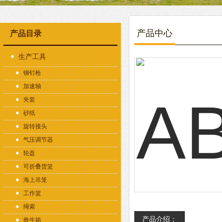
产品中心
产品目录
生产工具
铆钉枪
加速轴
夹套
砂纸
旋转接头
气压调节器
轮盘
可折叠货篮
海上吊笼
工作篮
绳索
产品介绍：
救生箱