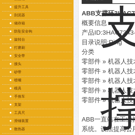
提升工具
ABB支撑环3HAC73
刮泥器
概要信息
储存箱
产品ID:3HAC7343
防坠安全钩
旋转台
目录说明:Ring
打磨刷
分类
安全带
零部件 » 机器人技术 
接头
零部件 » 机器人技术 »
砂带
零部件 » 机器人技术 »
喷嘴
模具
零部件 » 机器人技术 »
手推车
零部件 » 机器人技术 »
支架
工具尺
ABB一直站在工
滑锤装置
系统。设法提高公
散热器