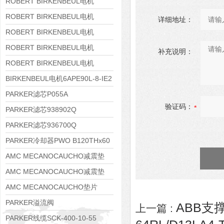
8APE160M-6 IE3
ROBERT BIRKENBEUL电机
8APE160L-4-IE3
ROBERT BIRKENBEUL电机
详细地址：
8APE112M-6K-IE3
ROBERT BIRKENBEUL电机
8APE100L-2 IE3
ROBERT BIRKENBEUL电机
补充说明：
8APE90S-4 IE3
ROBERT BIRKENBEUL电机
8APE80M-2K-IE3
BIRKENBEUL电机6APE90L-8-IE2
PARKER滤芯P055A
验证码：
PARKER滤芯938902Q
PARKER滤芯936700Q
PARKER冷却器PWO B120THx60
AMC MECANOCAUCHO减震垫
138552
AMC MECANOCAUCHO减震垫
138551
AMC MECANOCAUCHO垫片
608074
PARKER溢流阀
ABB支撑
上一篇 :
RE06M35W2N1KWXG087
PARKER线缆SCK-400-10-55