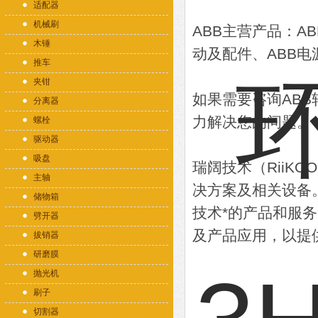
适配器
机械刷
ABB主营产品：AB
木锤
动及配件、ABB电
推车
夹钳
如果需要咨询AB
分离器
力解决您的问题。
螺栓
驱动器
吸盘
瑞阔技术（RiiK
主轴
决方案及相关设备
储物箱
技术*的产品和服
劈开器
及产品应用，以提
拔销器
研磨膜
抛光机
刷子
切割器