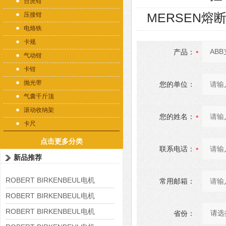
台虎钳
MERSEN熔断
压接钳
电烙铁
卡规
产品：
气动钳
卡钳
抛光带
您的单位：
气囊千斤顶
滚动收纳架
您的姓名：
卡尺
点击更多分类
联系电话：
新品推荐
ROBERT BIRKENBEUL电机
常用邮箱：
8APE225M-4-IE3
ROBERT BIRKENBEUL电机
8APE180L-4 IE3
ROBERT BIRKENBEUL电机
省份：