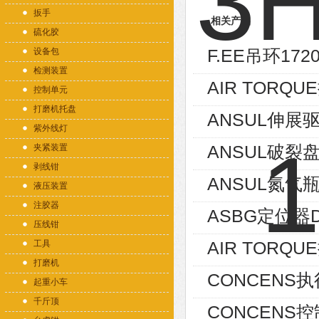
扳手
相关产品
硫化胶
F.EE吊环1720
设备包
检测装置
AIR TORQU
控制单元
打磨机托盘
ANSUL伸展驱
紫外线灯
ANSUL破裂盘
夹紧装置
剥线钳
ANSUL氮气瓶
液压装置
注胶器
ASBG定位器D1
压线钳
AIR TORQUE
工具
打磨机
CONCENS执行器
起重小车
千斤顶
CONCENS控制器