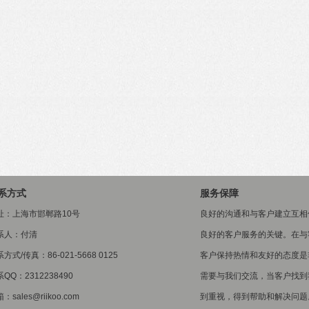
系方式
服务保障
址：上海市邯郸路10号
良好的沟通和与客户建立互相
系人：付清
良好的客户服务的关键。在与
方式/传真：86-021-5668 0125
客户保持热情和友好的态度是
QQ：2312238490
需要与我们交流，当客户找到
：sales@riikoo.com
到重视，得到帮助和解决问题