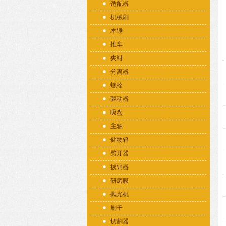
适配器
机械刷
木锤
推车
夹钳
分离器
螺栓
驱动器
吸盘
主轴
储物箱
劈开器
拔销器
研磨膜
抛光机
刷子
切割器