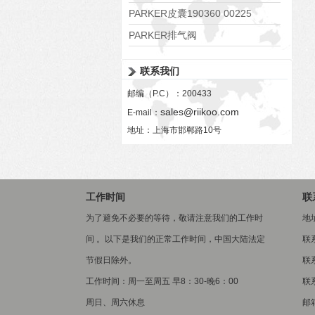
PARKER皮囊190360 00225
PARKER排气阀
VV01311G0QF1026-54507-H
联系我们
邮编（P.C）：200433
sales@riikoo.com
E-mail：
地址：上海市邯郸路10号
工作时间
联
为了避免不必要的等待，敬请注意我们的工作时
地
间 。以下是我们的正常工作时间，中国大陆法定
联
节假日除外。
联系
工作时间：周一至周五 早8：30-晚6：00
联系
周日、周六休息
邮箱