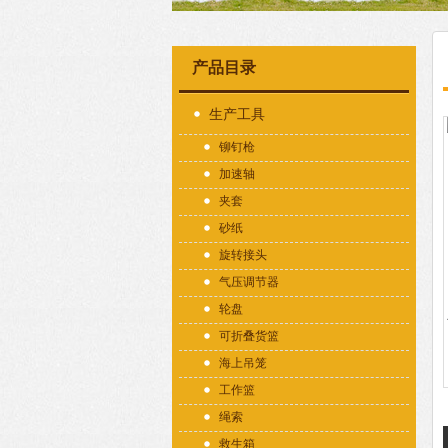
产品目录
生产工具
铆钉枪
加速轴
夹套
砂纸
旋转接头
气压调节器
轮盘
可折叠货篮
海上吊笼
工作篮
绳索
救生箱