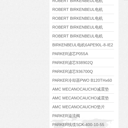
8APE160M-6 IE3
ROBERT BIRKENBEUL电机
8APE160L-4-IE3
ROBERT BIRKENBEUL电机
8APE112M-6K-IE3
ROBERT BIRKENBEUL电机
8APE100L-2 IE3
ROBERT BIRKENBEUL电机
8APE90S-4 IE3
ROBERT BIRKENBEUL电机
8APE80M-2K-IE3
BIRKENBEUL电机6APE90L-8-IE2
PARKER滤芯P055A
PARKER滤芯938902Q
PARKER滤芯936700Q
PARKER冷却器PWO B120THx60
AMC MECANOCAUCHO减震垫
138552
AMC MECANOCAUCHO减震垫
138551
AMC MECANOCAUCHO垫片
608074
PARKER溢流阀
RE06M35W2N1KWXG087
PARKER线缆SCK-400-10-55