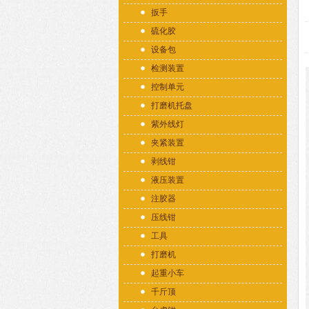
扳手
硫化胶
设备包
检测装置
控制单元
打磨机托盘
紫外线灯
夹紧装置
剥线钳
液压装置
注胶器
压线钳
工具
打磨机
起重小车
千斤顶