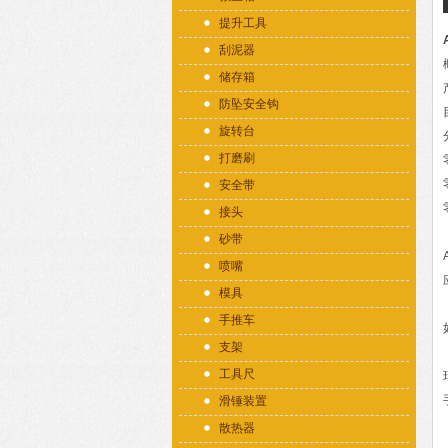
提升工具
刮泥器
储存箱
防坠安全钩
旋转台
打磨刷
安全带
接头
砂带
喷嘴
模具
手推车
支架
工具尺
滑锤装置
散热器