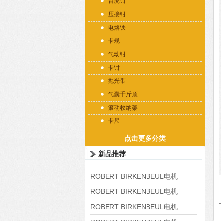
台虎钳
压接钳
电烙铁
卡规
气动钳
卡钳
抛光带
气囊千斤顶
滚动收纳架
卡尺
点击更多分类
新品推荐
ROBERT BIRKENBEUL电机
8APE225M-4-IE3
ROBERT BIRKENBEUL电机
8APE180L-4 IE3
ROBERT BIRKENBEUL电机