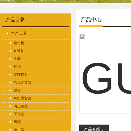
产品中心
产品目录
生产工具
铆钉枪
加速轴
夹套
砂纸
旋转接头
气压调节器
轮盘
可折叠货篮
海上吊笼
工作篮
绳索
产品介绍：
救生箱