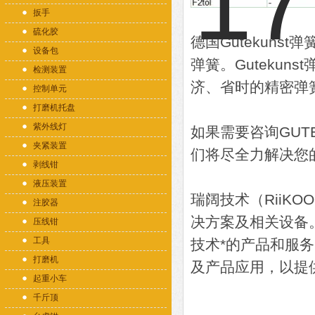
扳手
硫化胶
德国Gutekun
设备包
弹簧。Guteku
检测装置
济、省时的精密弹
控制单元
打磨机托盘
紫外线灯
如果需要咨询GUT
夹紧装置
们将尽全力解决您
剥线钳
液压装置
瑞阔技术（RiiK
注胶器
决方案及相关设备
压线钳
工具
技术*的产品和服
打磨机
及产品应用，以提
起重小车
千斤顶