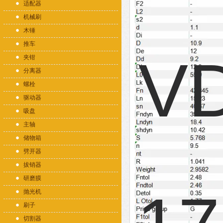
适配器
机械刷
木锤
推车
夹钳
分离器
螺栓
驱动器
吸盘
主轴
储物箱
劈开器
拔销器
研磨膜
抛光机
刷子
切割器