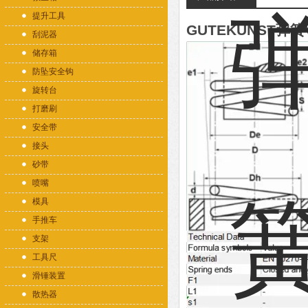
提升工具
GUTEKUNST弹簧V
刮泥器
储存箱
防坠安全钩
旋转台
打磨刷
安全带
接头
砂带
喷嘴
模具
手推车
支架
工具尺
滑锤装置
散热器