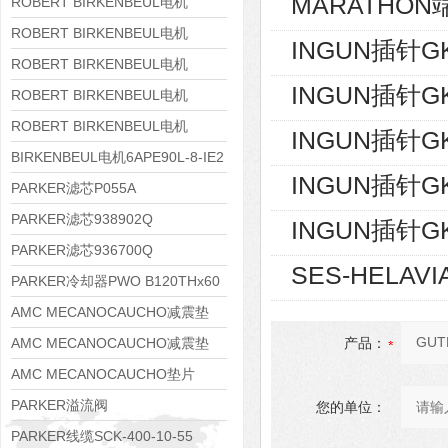
MARATHON端
8APE160M-6 IE3
ROBERT BIRKENBEUL电机
8APE160L-4-IE3
ROBERT BIRKENBEUL电机
INGUN插针GK
8APE112M-6K-IE3
ROBERT BIRKENBEUL电机
INGUN插针GK
8APE100L-2 IE3
ROBERT BIRKENBEUL电机
8APE90S-4 IE3
ROBERT BIRKENBEUL电机
INGUN插针GK
8APE80M-2K-IE3
BIRKENBEUL电机6APE90L-8-IE2
INGUN插针GK
PARKER滤芯P055A
PARKER滤芯938902Q
INGUN插针GK
PARKER滤芯936700Q
SES-HELAVI
PARKER冷却器PWO B120THx60
AMC MECANOCAUCHO减震垫
138552
AMC MECANOCAUCHO减震垫
产品：
138551
AMC MECANOCAUCHO垫片
608074
PARKER溢流阀
您的单位：
RE06M35W2N1KWXG087
PARKER线缆SCK-400-10-55