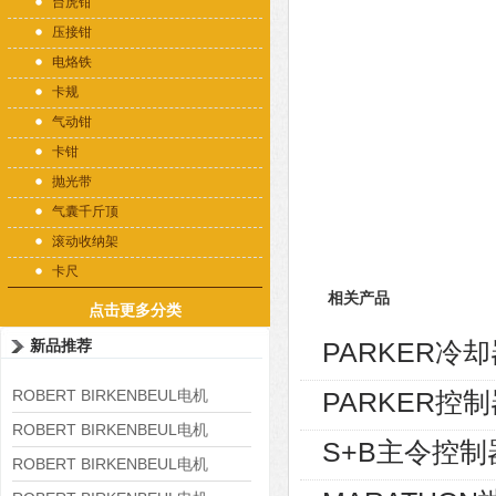
台虎钳
压接钳
电烙铁
卡规
气动钳
卡钳
抛光带
气囊千斤顶
滚动收纳架
卡尺
相关产品
点击更多分类
新品推荐
PARKER冷却器
ROBERT BIRKENBEUL电机
PARKER控制
8APE225M-4-IE3
ROBERT BIRKENBEUL电机
S+B主令控制器V
8APE180L-4 IE3
ROBERT BIRKENBEUL电机