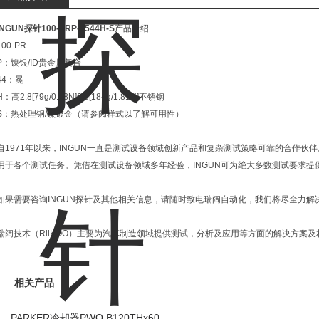
INGUN探针100-PRP-2544H-S
产品介绍
100-PR
P：镍银/ID贵金属复合
44：冕
H：高2.8[79g/0.78N]6.5[184g/1.81N]不锈钢
S：热处理钢/镍镀金（请参阅样式以了解可用性）
自1971年以来，INGUN一直是测试设备领域创新产品和复杂测试策略可靠的合作伙伴
用于各个测试任务。凭借在测试设备领域多年经验，INGUN可为绝大多数测试要求提
如果需要咨询INGUN探针及其他相关信息，请随时致电瑞阔自动化，我们将尽全力解
瑞阔技术（RiiKOO）主要为汽车制造领域提供测试，分析及应用等方面的解决方案及
相关产品
PARKER冷却器PWO B120THx60