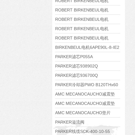
8APE160M-6 IE3
ROBERT BIRKENBEUL电机
8APE160L-4-IE3
ROBERT BIRKENBEUL电机
8APE112M-6K-IE3
ROBERT BIRKENBEUL电机
8APE100L-2 IE3
ROBERT BIRKENBEUL电机
8APE90S-4 IE3
ROBERT BIRKENBEUL电机
8APE80M-2K-IE3
BIRKENBEUL电机6APE90L-8-IE2
PARKER滤芯P055A
PARKER滤芯938902Q
PARKER滤芯936700Q
PARKER冷却器PWO B120THx60
AMC MECANOCAUCHO减震垫
138552
AMC MECANOCAUCHO减震垫
138551
AMC MECANOCAUCHO垫片
608074
PARKER溢流阀
RE06M35W2N1KWXG087
PARKER线缆SCK-400-10-55