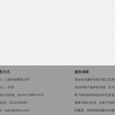
系方式
服务保障
址：上海市邯郸路10号
良好的沟通和与客户建立互相
系人：付清
良好的客户服务的关键。在与
方式/传真：86-021-5668 0125
客户保持热情和友好的态度是
QQ：2312238490
需要与我们交流，当客户找到
：sales@riikoo.com
到重视，得到帮助和解决问题