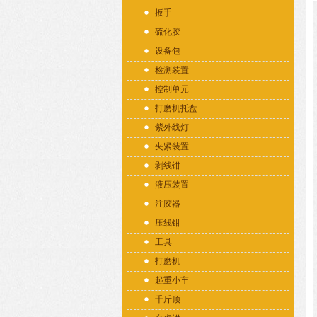
扳手
硫化胶
设备包
检测装置
控制单元
打磨机托盘
紫外线灯
夹紧装置
剥线钳
液压装置
注胶器
压线钳
工具
打磨机
起重小车
千斤顶