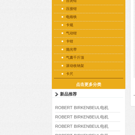
台虎钳
压接钳
电烙铁
卡规
气动钳
卡钳
抛光带
气囊千斤顶
滚动收纳架
卡尺
点击更多分类
新品推荐
ROBERT BIRKENBEUL电机
8APE225M-4-IE3
ROBERT BIRKENBEUL电机
8APE180L-4 IE3
ROBERT BIRKENBEUL电机