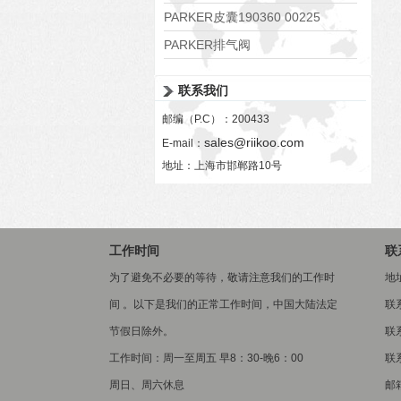
PARKER皮囊190360 00225
PARKER排气阀
VV01311G0QF1026-54507-H
联系我们
邮编（P.C）：200433
sales@riikoo.com
E-mail：
地址：上海市邯郸路10号
工作时间
联
为了避免不必要的等待，敬请注意我们的工作时
地
间 。以下是我们的正常工作时间，中国大陆法定
联
节假日除外。
联系
工作时间：周一至周五 早8：30-晚6：00
联系
周日、周六休息
邮箱