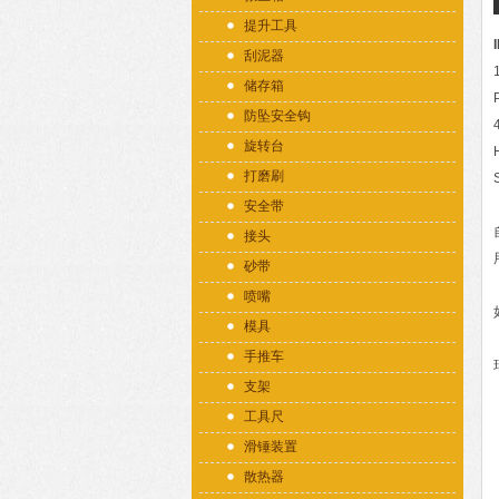
提升工具
刮泥器
储存箱
防坠安全钩
旋转台
打磨刷
安全带
接头
砂带
喷嘴
模具
手推车
支架
工具尺
滑锤装置
散热器