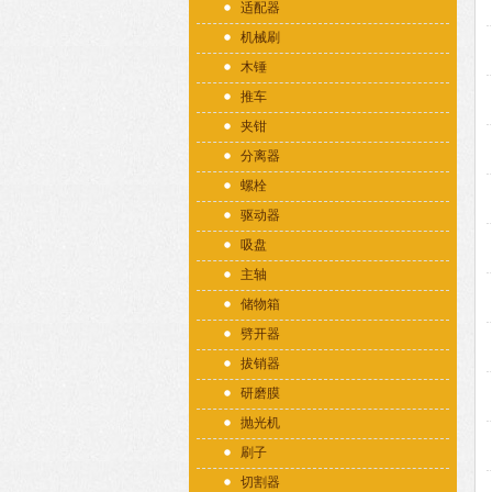
适配器
机械刷
木锤
推车
夹钳
分离器
螺栓
驱动器
吸盘
主轴
储物箱
劈开器
拔销器
研磨膜
抛光机
刷子
切割器