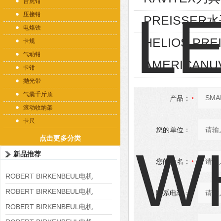
台虎钳
压接钳
PREISSER水
电烙铁
HELIOS PRE
卡规
气动钳
AMERICANU
卡钳
抛光带
气囊千斤顶
产品：
滚动收纳架
卡尺
您的单位：
点击更多分类
新品推荐
您的姓名：
ROBERT BIRKENBEUL电机
8APE225M-4-IE3
ROBERT BIRKENBEUL电机
联系电话：
8APE180L-4 IE3
ROBERT BIRKENBEUL电机