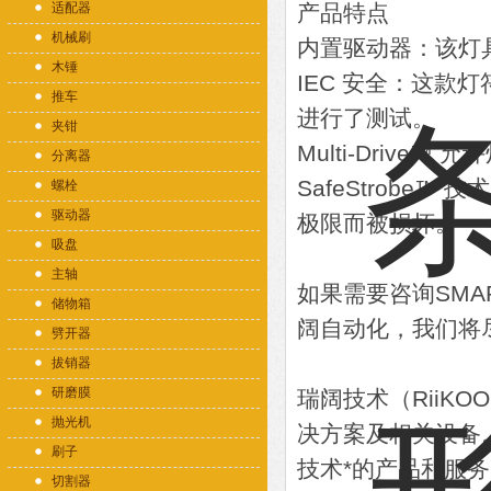
适配器
产品特点
机械刷
内置驱动器：该灯
木锤
IEC 安全：这款灯符
推车
进行了测试。
夹钳
Multi-Drive™
分离器
SafeStrobe
螺栓
驱动器
极限而被损坏。
吸盘
主轴
如果需要咨询SMAR
储物箱
阔自动化，我们将
劈开器
拔销器
研磨膜
瑞阔技术（RiiK
抛光机
决方案及相关设备
刷子
技术*的产品和服务
切割器