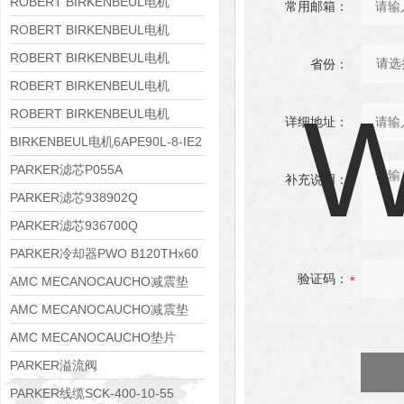
8APE160M-6 IE3
ROBERT BIRKENBEUL电机
常用邮箱：
8APE160L-4-IE3
ROBERT BIRKENBEUL电机
8APE112M-6K-IE3
ROBERT BIRKENBEUL电机
省份：
8APE100L-2 IE3
ROBERT BIRKENBEUL电机
8APE90S-4 IE3
ROBERT BIRKENBEUL电机
详细地址：
8APE80M-2K-IE3
BIRKENBEUL电机6APE90L-8-IE2
PARKER滤芯P055A
补充说明：
PARKER滤芯938902Q
PARKER滤芯936700Q
PARKER冷却器PWO B120THx60
验证码：
AMC MECANOCAUCHO减震垫
138552
AMC MECANOCAUCHO减震垫
138551
AMC MECANOCAUCHO垫片
608074
PARKER溢流阀
RE06M35W2N1KWXG087
PARKER线缆SCK-400-10-55