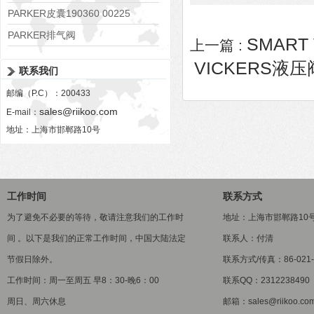
PARKER皮囊190360 00225
PARKER排气阀
SMART 
上一篇 :
VV01311G0QF1026-54507-H
VICKERS液压阀K
联系我们
邮编（P.C）：200433
sales@riikoo.com
E-mail：
地址：上海市邯郸路10号
工作时间
联系方式
为了避免不必要的等待，敬请注意我们的工作时
地址：上海市邯郸路10
间 。以下是我们的正常工作时间，中国大陆法定
联系人：付清
节假日除外。
联系方式/传真：86-021-5
工作时间：周一至周五 早8：30-晚6：00
联系QQ：2312238490
周日、周六休息
邮箱：sales@riikoo.co