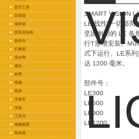
提升工具
SMART VISIO
刮泥器
LE 线性“一切都亮了
储存箱
坚固耐用的 LE 
防坠安全钩
旋转台
行T形槽安装。Mult
打磨刷
式下运行。LE系列
安全带
达 1200 毫米。
接头
砂带
部件号：
喷嘴
模具
LE300
手推车
LE600
支架
LE900
工具尺
LE1200
滑锤装置
散热器