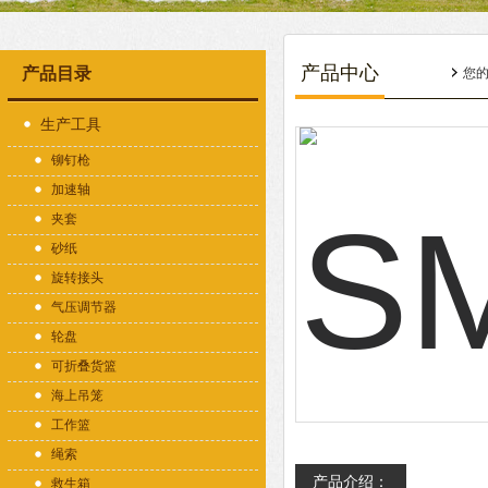
产品中心
产品目录
您
生产工具
铆钉枪
加速轴
夹套
砂纸
旋转接头
气压调节器
轮盘
可折叠货篮
海上吊笼
工作篮
绳索
产品介绍：
救生箱