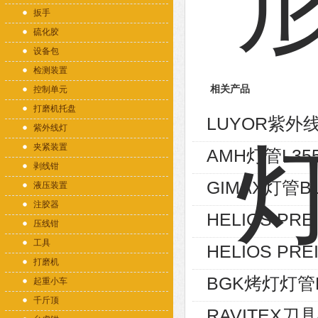
扳手
硫化胶
设备包
检测装置
相关产品
控制单元
打磨机托盘
LUYOR紫外线
紫外线灯
夹紧装置
AMH灯管L355
剥线钳
GIMAX灯管BL
液压装置
注胶器
HELIOS PRE
压线钳
工具
HELIOS PR
打磨机
BGK烤灯灯管B
起重小车
千斤顶
RAVITEX刀具4