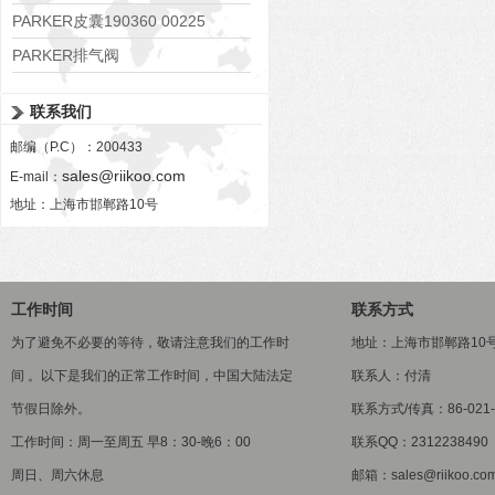
PARKER皮囊190360 00225
PARKER排气阀
VV01311G0QF1026-54507-H
联系我们
邮编（P.C）：200433
sales@riikoo.com
E-mail：
地址：上海市邯郸路10号
工作时间
联系方式
为了避免不必要的等待，敬请注意我们的工作时
地址：上海市邯郸路10
间 。以下是我们的正常工作时间，中国大陆法定
联系人：付清
节假日除外。
联系方式/传真：86-021-5
工作时间：周一至周五 早8：30-晚6：00
联系QQ：2312238490
周日、周六休息
邮箱：sales@riikoo.co