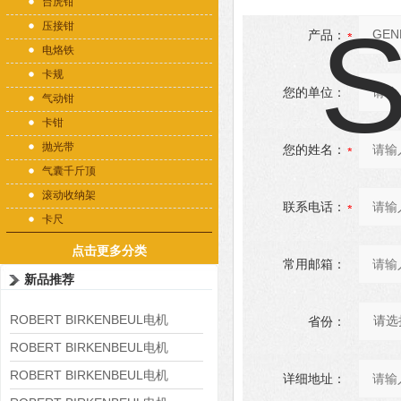
台虎钳
压接钳
产品：
电烙铁
卡规
您的单位：
气动钳
卡钳
抛光带
您的姓名：
气囊千斤顶
滚动收纳架
联系电话：
卡尺
点击更多分类
常用邮箱：
新品推荐
ROBERT BIRKENBEUL电机
省份：
8APE225M-4-IE3
ROBERT BIRKENBEUL电机
8APE180L-4 IE3
ROBERT BIRKENBEUL电机
详细地址：