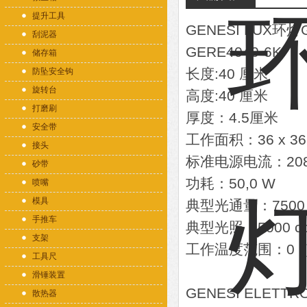
提升工具
GENESI LUX环灯
刮泥器
GERE4040-6K
储存箱
长度:40 厘米
防坠安全钩
旋转台
高度:40 厘米
打磨刷
厚度：4.5厘米
安全带
工作面积：36 x 3
接头
标准电源电流：208
砂带
功耗：50,0 W
喷嘴
模具
典型光通量：7500
手推车
典型光照：5000 cd
支架
工作温度范围：0（
工具尺
滑锤装置
GENESI ELE
散热器