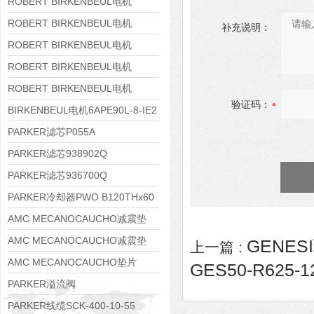
8APE160M-6 IE3
ROBERT BIRKENBEUL电机
8APE160L-4-IE3
ROBERT BIRKENBEUL电机
补充说明：
8APE112M-6K-IE3
ROBERT BIRKENBEUL电机
8APE100L-2 IE3
ROBERT BIRKENBEUL电机
8APE90S-4 IE3
ROBERT BIRKENBEUL电机
验证码：
8APE80M-2K-IE3
BIRKENBEUL电机6APE90L-8-IE2
PARKER滤芯P055A
PARKER滤芯938902Q
PARKER滤芯936700Q
PARKER冷却器PWO B120THx60
AMC MECANOCAUCHO减震垫
138552
AMC MECANOCAUCHO减震垫
GENESI
上一篇 :
138551
AMC MECANOCAUCHO垫片
GES50-R625-1
608074
PARKER溢流阀
RE06M35W2N1KWXG087
PARKER线缆SCK-400-10-55