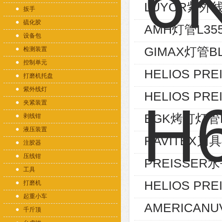
LUYOR紫外线
扳手
硫化胶
AMH灯管L355
设备包
GIMAX灯管BL
检测装置
控制单元
HELIOS PRE
打磨机托盘
紫外线灯
HELIOS PR
夹紧装置
BGK烤灯灯管B
剥线钳
液压装置
RAVITEX刀具4
注胶器
压线钳
PREISSER水
工具
HELIOS PRE
打磨机
起重小车
AMERICANU
千斤顶