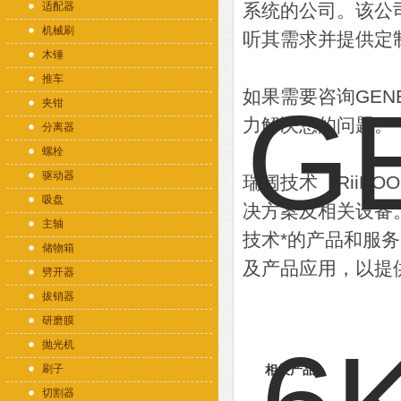
适配器
系统的公司。该公
机械刷
听其需求并提供定
木锤
推车
如果需要咨询GE
夹钳
力解决您的问题。
分离器
螺栓
驱动器
瑞阔技术（RiiK
吸盘
决方案及相关设备
主轴
技术*的产品和服
储物箱
及产品应用，以提
劈开器
拔销器
研磨膜
抛光机
刷子
相关产品
切割器