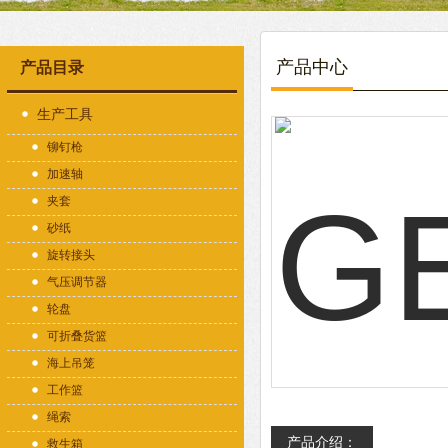
产品中心
产品目录
生产工具
铆钉枪
加速轴
夹套
砂纸
旋转接头
气压调节器
轮盘
可折叠货篮
海上吊笼
工作篮
绳索
产品介绍：
救生箱