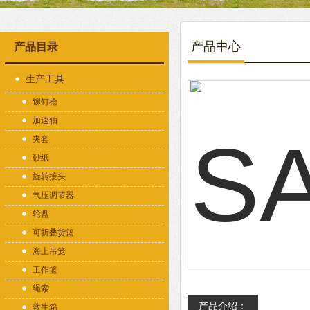
产品中心
产品目录
生产工具
铆钉枪
加速轴
夹套
砂纸
旋转接头
气压调节器
轮盘
可折叠货篮
海上吊笼
工作篮
绳索
产品介绍：
救生箱