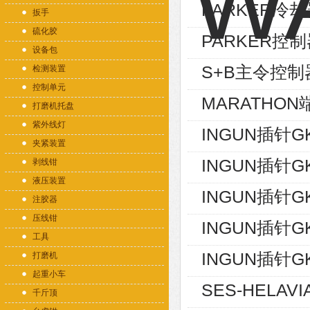
PARKER冷却器
扳手
硫化胶
PARKER控制
设备包
S+B主令控制器V
检测装置
控制单元
MARATHON端
打磨机托盘
紫外线灯
INGUN插针GK
夹紧装置
INGUN插针GK
剥线钳
液压装置
INGUN插针GK
注胶器
压线钳
INGUN插针GK
工具
INGUN插针GK
打磨机
起重小车
SES-HELAVI
千斤顶