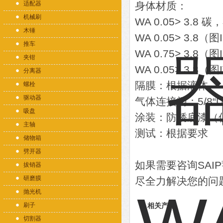
适配器
身体材质：
机械刷
WA 0.05> 3.8 
木锤
WA 0.05> 3.8（
推车
WA 0.75> 3.8（
夹钳
WA 0.05> 3.8
分离器
隔膜：根据液体
螺栓
驱动器
气体连接阀：5/8“
吸盘
涂装：防锈底漆（
主轴
测试：根据要求
储物箱
劈开器
如果需要咨询SA
拔销器
研磨膜
尽全力解决您的问
抛光机
刷子
相关产品
切割器