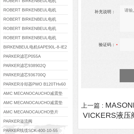
8APE160M-6 IE3
ROBERT BIRKENBEUL电机
8APE160L-4-IE3
ROBERT BIRKENBEUL电机
补充说明：
8APE112M-6K-IE3
ROBERT BIRKENBEUL电机
8APE100L-2 IE3
ROBERT BIRKENBEUL电机
8APE90S-4 IE3
ROBERT BIRKENBEUL电机
验证码：
8APE80M-2K-IE3
BIRKENBEUL电机6APE90L-8-IE2
PARKER滤芯P055A
PARKER滤芯938902Q
PARKER滤芯936700Q
PARKER冷却器PWO B120THx60
AMC MECANOCAUCHO减震垫
138552
AMC MECANOCAUCHO减震垫
MASON
上一篇 :
138551
AMC MECANOCAUCHO垫片
VICKERS液压阀K
608074
PARKER溢流阀
RE06M35W2N1KWXG087
PARKER线缆SCK-400-10-55