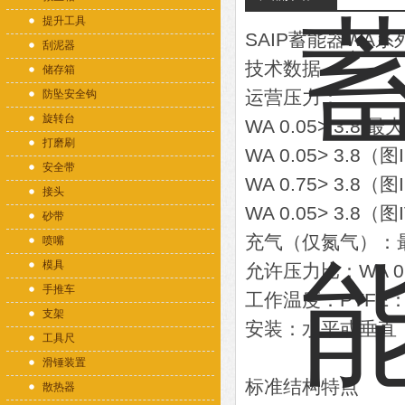
提升工具
SAIP蓄能器WA
刮泥器
技术数据
储存箱
运营压力：
防坠安全钩
旋转台
WA 0.05> 3.8 最大
打磨刷
WA 0.05> 3.8（图
安全带
WA 0.75> 3.8（图I
接头
WA 0.05> 3.8（图
砂带
充气（仅氮气）：
喷嘴
模具
允许压力比：WA 0.05
手推车
工作温度：PTFE：-2
支架
安装：水平或垂直
工具尺
滑锤装置
标准结构特点
散热器