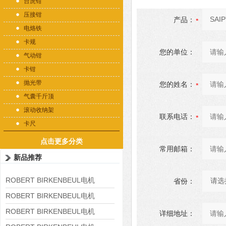
台虎钳
压接钳
产品：
电烙铁
卡规
您的单位：
气动钳
卡钳
抛光带
您的姓名：
气囊千斤顶
滚动收纳架
联系电话：
卡尺
点击更多分类
常用邮箱：
新品推荐
ROBERT BIRKENBEUL电机
省份：
8APE225M-4-IE3
ROBERT BIRKENBEUL电机
8APE180L-4 IE3
ROBERT BIRKENBEUL电机
详细地址：