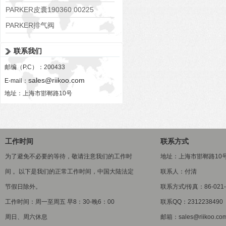
PARKER皮囊190360 00225
PARKER排气阀
VV01311G0QF1026-54507-H
联系我们
邮编（P.C）：200433
sales@riikoo.com
E-mail：
地址：上海市邯郸路10号
工作时间
联系方式
为了避免不必要的等待，敬请注意我们的工作时
地址：上海市邯郸路10
间 。以下是我们的正常工作时间，中国大陆法定
联系人：付清
节假日除外。
联系方式/传真：86-021-5
工作时间：周一至周五 早8：30-晚6：00
联系QQ：2312238490
周日、周六休息
邮箱：sales@riikoo.co