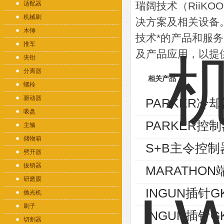
适配器
瑞阔技术（RiiK
机械刷
决方案及相关设备
木锤
技术*的产品和服
推车
及产品应用，以提
夹钳
分离器
相关产品
螺栓
驱动器
PARKER冷却器
吸盘
PARKER控制
主轴
储物箱
S+B主令控制器V
劈开器
拔销器
MARATHON端
研磨膜
INGUN插针GK
抛光机
刷子
INGUN插针GK
切割器