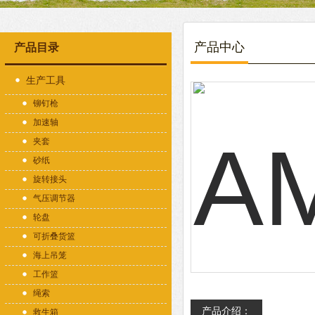
产品中心
产品目录
生产工具
铆钉枪
加速轴
夹套
砂纸
旋转接头
气压调节器
轮盘
可折叠货篮
海上吊笼
工作篮
绳索
产品介绍：
救生箱