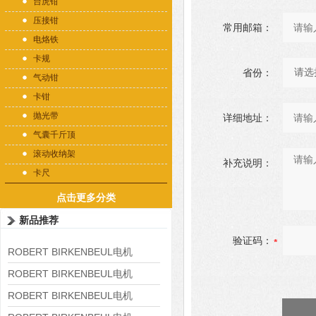
台虎钳
压接钳
常用邮箱：
电烙铁
卡规
省份：
气动钳
卡钳
抛光带
详细地址：
气囊千斤顶
滚动收纳架
补充说明：
卡尺
点击更多分类
新品推荐
验证码：
ROBERT BIRKENBEUL电机
8APE225M-4-IE3
ROBERT BIRKENBEUL电机
8APE180L-4 IE3
ROBERT BIRKENBEUL电机