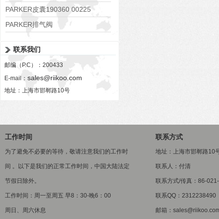
PARKER皮囊190360 00225
PARKER排气阀
VV01311G0QF1026-54507-H
联系我们
邮编（P.C）：200433
sales@riikoo.com
E-mail：
地址：上海市邯郸路10号
工作时间
联系方式
为了避免不必要的等待，敬请注意我们的工作时
地址：上海市邯郸路10
间 。以下是我们的正常工作时间，中国大陆法定
联系人：付清
节假日除外。
联系方式/传真：86-021-5
工作时间：周一至周五 早8：30-晚6：00
联系QQ：2312238490
周日、周六休息
邮箱：sales@riikoo.co