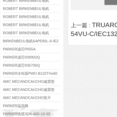
8APE160M-6 IE3
ROBERT BIRKENBEUL电机
8APE160L-4-IE3
ROBERT BIRKENBEUL电机
8APE112M-6K-IE3
ROBERT BIRKENBEUL电机
TRUAR
上一篇 :
8APE100L-2 IE3
ROBERT BIRKENBEUL电机
54VU-C/IEC13
8APE90S-4 IE3
ROBERT BIRKENBEUL电机
8APE80M-2K-IE3
BIRKENBEUL电机6APE90L-8-IE2
PARKER滤芯P055A
PARKER滤芯938902Q
PARKER滤芯936700Q
PARKER冷却器PWO B120THx60
AMC MECANOCAUCHO减震垫
138552
AMC MECANOCAUCHO减震垫
138551
AMC MECANOCAUCHO垫片
608074
PARKER溢流阀
RE06M35W2N1KWXG087
PARKER线缆SCK-400-10-55