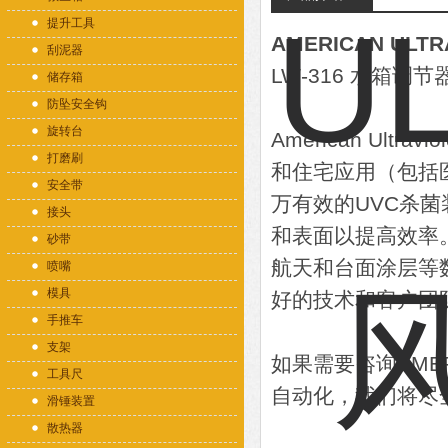
提升工具
AMERICAN ULTR
刮泥器
LW-316 水箱调节
储存箱
防坠安全钩
旋转台
American Ul
打磨刷
和住宅应用（包括
安全带
万有效的UVC杀菌装置
接头
和表面以提高效率
砂带
航天和台面涂层等数百个
喷嘴
模具
好的技术和客户团
手推车
支架
如果需要咨询AMER
工具尺
自动化，我们将尽
滑锤装置
散热器