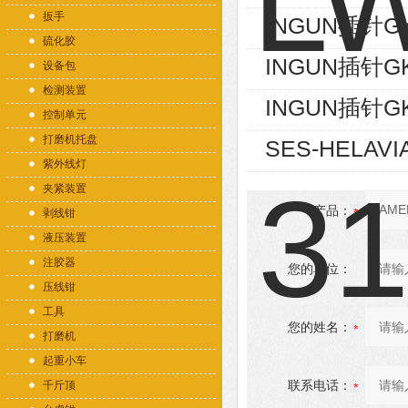
扳手
INGUN插针GK
硫化胶
INGUN插针GK
设备包
检测装置
INGUN插针GK
控制单元
打磨机托盘
SES-HELAVI
紫外线灯
夹紧装置
产品：
剥线钳
液压装置
注胶器
您的单位：
压线钳
工具
您的姓名：
打磨机
起重小车
联系电话：
千斤顶