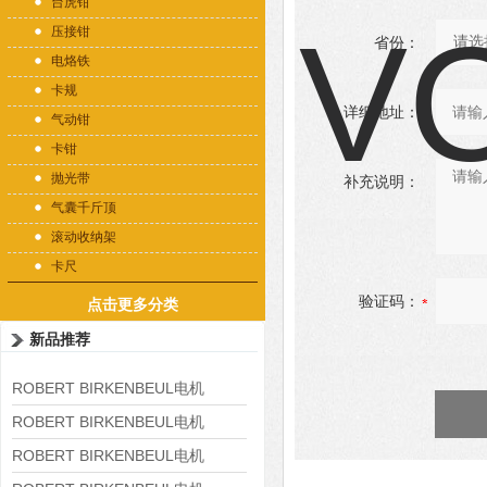
台虎钳
压接钳
省份：
电烙铁
卡规
详细地址：
气动钳
卡钳
抛光带
补充说明：
气囊千斤顶
滚动收纳架
卡尺
验证码：
点击更多分类
新品推荐
ROBERT BIRKENBEUL电机
8APE225M-4-IE3
ROBERT BIRKENBEUL电机
8APE180L-4 IE3
ROBERT BIRKENBEUL电机