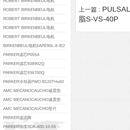
8APE160M-6 IE3
ROBERT BIRKENBEUL电机
PULSA
上一篇 :
8APE160L-4-IE3
ROBERT BIRKENBEUL电机
脂S-VS-40P
8APE112M-6K-IE3
ROBERT BIRKENBEUL电机
8APE100L-2 IE3
ROBERT BIRKENBEUL电机
8APE90S-4 IE3
ROBERT BIRKENBEUL电机
8APE80M-2K-IE3
BIRKENBEUL电机6APE90L-8-IE2
PARKER滤芯P055A
PARKER滤芯938902Q
PARKER滤芯936700Q
PARKER冷却器PWO B120THx60
AMC MECANOCAUCHO减震垫
138552
AMC MECANOCAUCHO减震垫
138551
AMC MECANOCAUCHO垫片
608074
PARKER溢流阀
RE06M35W2N1KWXG087
PARKER线缆SCK-400-10-55