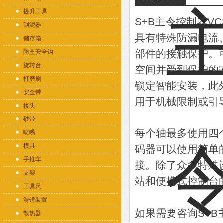
提升工具
S+B主令控制器V
刮泥器
具有特殊防漏电流
储存箱
部件的接触保护。
防坠安全钩
旋转台
空间并受到保护的安装
打磨刷
锁定智能安装，此
安全带
用于机械限制或引
接头
砂带
每个轴最多使用四
喷嘴
模具
码器可以使用简单
手推车
接。除了众多特殊
支架
站和便携式控制台
工具尺
滑锤装置
如果需要咨询S+B
散热器