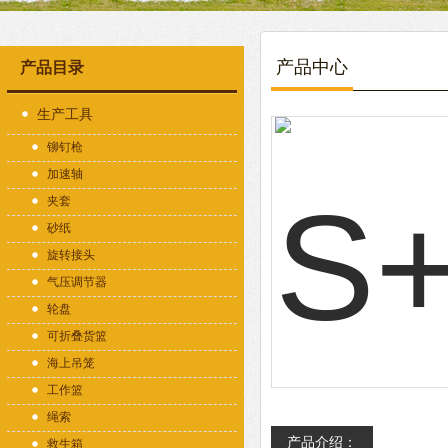
产品中心
产品目录
生产工具
铆钉枪
加速轴
夹套
砂纸
旋转接头
气压调节器
轮盘
可折叠货篮
海上吊笼
工作篮
绳索
产品介绍：
救生箱