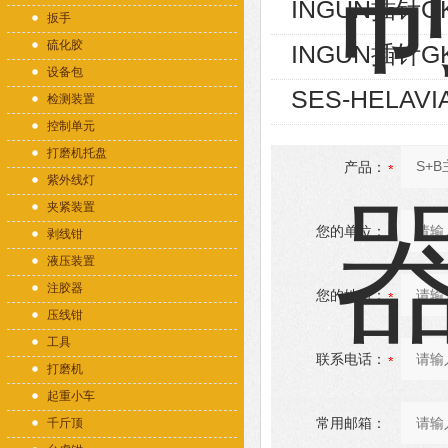
INGUN插针GK
扳手
硫化胶
INGUN插针GK
设备包
SES-HELAVI
检测装置
控制单元
打磨机托盘
产品：
紫外线灯
夹紧装置
您的单位：
剥线钳
液压装置
注胶器
您的姓名：
压线钳
工具
联系电话：
打磨机
起重小车
常用邮箱：
千斤顶