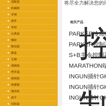
适配器
将尽全力解决您的
机械刷
木锤
推车
相关产品
夹钳
PARKER冷却器
分离器
螺栓
PARKER控制
驱动器
吸盘
S+B主令控制器V
主轴
MARATHON端
储物箱
劈开器
INGUN插针GK
拔销器
研磨膜
INGUN插针GK
抛光机
INGUN插针GK
刷子
切割器