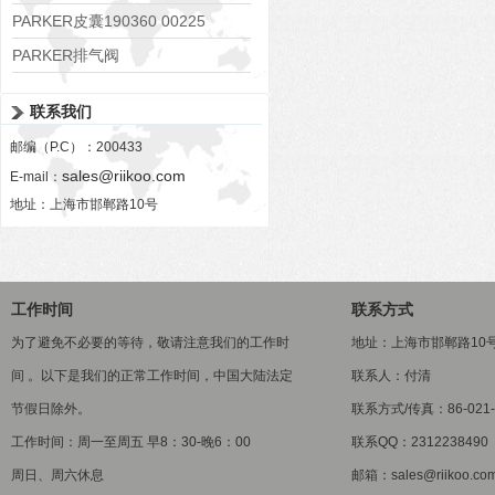
PARKER皮囊190360 00225
PARKER排气阀
VV01311G0QF1026-54507-H
联系我们
邮编（P.C）：200433
sales@riikoo.com
E-mail：
地址：上海市邯郸路10号
工作时间
联系方式
为了避免不必要的等待，敬请注意我们的工作时
地址：上海市邯郸路10
间 。以下是我们的正常工作时间，中国大陆法定
联系人：付清
节假日除外。
联系方式/传真：86-021-5
工作时间：周一至周五 早8：30-晚6：00
联系QQ：2312238490
周日、周六休息
邮箱：sales@riikoo.co