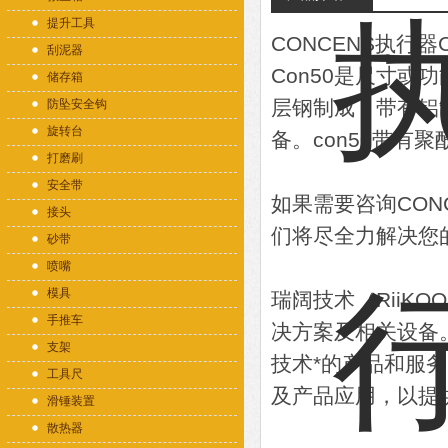
提升工具
CONCENS执行器
刮泥器
Con50是尺寸或
储存箱
层钢制成，带有铝
防坠安全钩
旋转台
备。con50带有
打磨刷
安全带
如果需要咨询CO
接头
们将尽全力解决您
砂带
喷嘴
模具
瑞阔技术（RiiK
手推车
决方案及相关设备
支架
技术*的产品和服
工具尺
及产品应用，以提
滑锤装置
散热器