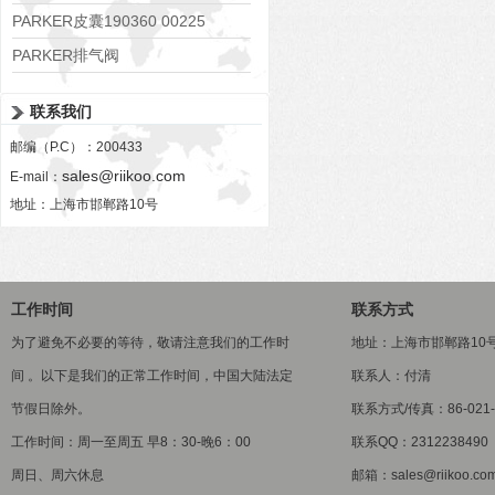
PARKER皮囊190360 00225
PARKER排气阀
VV01311G0QF1026-54507-H
联系我们
邮编（P.C）：200433
sales@riikoo.com
E-mail：
地址：上海市邯郸路10号
工作时间
联系方式
为了避免不必要的等待，敬请注意我们的工作时
地址：上海市邯郸路10
间 。以下是我们的正常工作时间，中国大陆法定
联系人：付清
节假日除外。
联系方式/传真：86-021-5
工作时间：周一至周五 早8：30-晚6：00
联系QQ：2312238490
周日、周六休息
邮箱：sales@riikoo.co