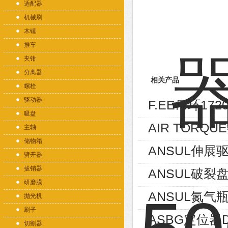
适配器
机械刷
木锤
推车
夹钳
分离器
相关产品
螺栓
驱动器
F.EE吊环1720
吸盘
AIR TORQU
主轴
储物箱
ANSUL伸展驱
劈开器
拔销器
ANSUL破裂盘
研磨膜
ANSUL氮气瓶
抛光机
刷子
ASBG定位器D1
切割器