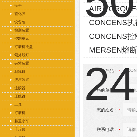
扳手
AIR TORQUE
硫化胶
CONCENS执行器
设备包
检测装置
CONCENS控制器
控制单元
打磨机托盘
MERSEN熔断
紫外线灯
夹紧装置
产品：
剥线钳
液压装置
注胶器
您的单位：
压线钳
工具
您的姓名：
打磨机
起重小车
联系电话：
千斤顶