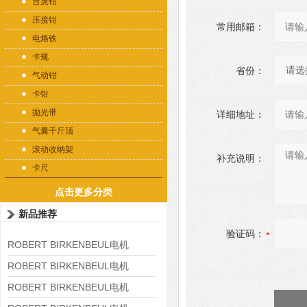
台虎钳
压接钳
常用邮箱：
电烙铁
卡规
省份：
气动钳
卡钳
抛光带
详细地址：
气囊千斤顶
滚动收纳架
补充说明：
卡尺
点击更多分类
新品推荐
验证码：
ROBERT BIRKENBEUL电机
8APE225M-4-IE3
ROBERT BIRKENBEUL电机
8APE180L-4 IE3
ROBERT BIRKENBEUL电机