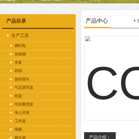
产品中心
产品目录
生产工具
铆钉枪
加速轴
夹套
砂纸
旋转接头
气压调节器
轮盘
可折叠货篮
海上吊笼
工作篮
绳索
产品介绍：
救生箱