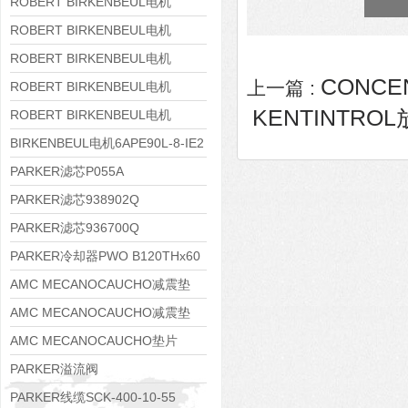
8APE160M-6 IE3
ROBERT BIRKENBEUL电机
8APE160L-4-IE3
ROBERT BIRKENBEUL电机
8APE112M-6K-IE3
ROBERT BIRKENBEUL电机
CONCEN
上一篇 :
8APE100L-2 IE3
ROBERT BIRKENBEUL电机
KENTINTROL放
8APE90S-4 IE3
ROBERT BIRKENBEUL电机
8APE80M-2K-IE3
BIRKENBEUL电机6APE90L-8-IE2
PARKER滤芯P055A
PARKER滤芯938902Q
PARKER滤芯936700Q
PARKER冷却器PWO B120THx60
AMC MECANOCAUCHO减震垫
138552
AMC MECANOCAUCHO减震垫
138551
AMC MECANOCAUCHO垫片
608074
PARKER溢流阀
RE06M35W2N1KWXG087
PARKER线缆SCK-400-10-55