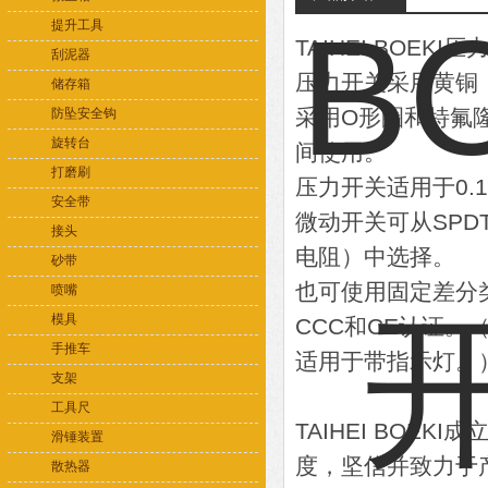
提升工具
TAIHEI BOEK
刮泥器
压力开关采用黄铜（
储存箱
采用O形圈和特氟
防坠安全钩
旋转台
间使用。
打磨刷
压力开关适用于0.1
安全带
微动开关可从SPD
接头
电阻）中选择。
砂带
也可使用固定差分类
喷嘴
模具
CCC和CE认证。
手推车
适用于带指示灯。
支架
工具尺
TAIHEI BOE
滑锤装置
度，坚信并致力于
散热器