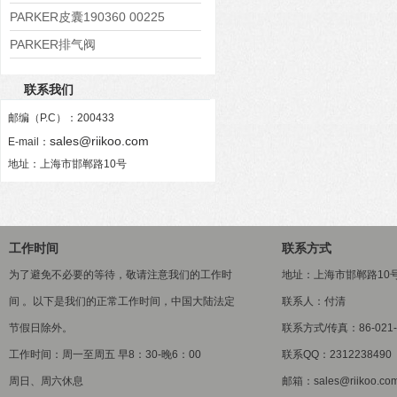
PARKER皮囊190360 00225
PARKER排气阀
VV01311G0QF1026-54507-H
联系我们
邮编（P.C）：200433
sales@riikoo.com
E-mail：
地址：上海市邯郸路10号
工作时间
联系方式
为了避免不必要的等待，敬请注意我们的工作时
地址：上海市邯郸路10
间 。以下是我们的正常工作时间，中国大陆法定
联系人：付清
节假日除外。
联系方式/传真：86-021-5
工作时间：周一至周五 早8：30-晚6：00
联系QQ：2312238490
周日、周六休息
邮箱：sales@riikoo.co