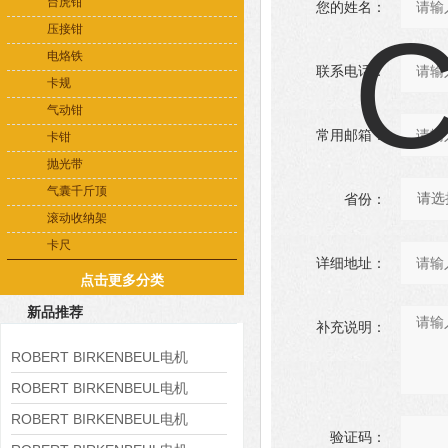
台虎钳
您的姓名：
压接钳
电烙铁
联系电话：
卡规
气动钳
常用邮箱：
卡钳
抛光带
气囊千斤顶
省份：
滚动收纳架
卡尺
详细地址：
点击更多分类
新品推荐
补充说明：
ROBERT BIRKENBEUL电机
8APE225M-4-IE3
ROBERT BIRKENBEUL电机
8APE180L-4 IE3
ROBERT BIRKENBEUL电机
验证码：