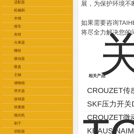
适配器
展，为保护环境不
机械刷
木锤
如果需要咨询TAI
推车
将尽全力解决您的
夹钳
分离器
螺栓
驱动器
吸盘
主轴
相关产品
储物箱
CROUZET传感
劈开器
拔销器
SKF压力开关DS
研磨膜
抛光机
CROUZET微
刷子
KRAUS NAIM
切割器