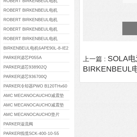
8APE160M-6 IE3
ROBERT BIRKENBEUL电机
8APE160L-4-IE3
ROBERT BIRKENBEUL电机
8APE112M-6K-IE3
ROBERT BIRKENBEUL电机
8APE100L-2 IE3
ROBERT BIRKENBEUL电机
8APE90S-4 IE3
ROBERT BIRKENBEUL电机
8APE80M-2K-IE3
BIRKENBEUL电机6APE90L-8-IE2
SOLA电
PARKER滤芯P055A
上一篇 :
PARKER滤芯938902Q
BIRKENBEUL电
PARKER滤芯936700Q
PARKER冷却器PWO B120THx60
AMC MECANOCAUCHO减震垫
138552
AMC MECANOCAUCHO减震垫
138551
AMC MECANOCAUCHO垫片
608074
PARKER溢流阀
RE06M35W2N1KWXG087
PARKER线缆SCK-400-10-55