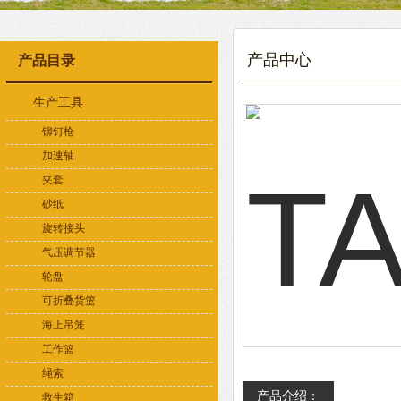
产品中心
产品目录
生产工具
铆钉枪
加速轴
夹套
砂纸
旋转接头
气压调节器
轮盘
可折叠货篮
海上吊笼
工作篮
绳索
产品介绍：
救生箱