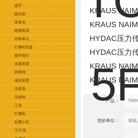
扳手
KRAUS NAIM
硫化胶
设备包
KRAUS NAIM
检测装置
HYDAC压力传感
控制单元
打磨机托盘
HYDAC压力传感
紫外线灯
夹紧装置
KRAUS NAIM
剥线钳
KRAUS NAIM
液压装置
注胶器
压线钳
产品：
工具
打磨机
您的单位：
起重小车
千斤顶