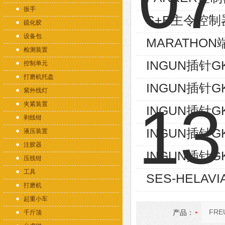
扳手
S+B主令控制器V
硫化胶
设备包
MARATHON端
检测装置
INGUN插针GK
控制单元
打磨机托盘
INGUN插针GK
紫外线灯
夹紧装置
INGUN插针GK
剥线钳
INGUN插针GK
液压装置
注胶器
INGUN插针GK
压线钳
工具
SES-HELAVI
打磨机
起重小车
产品：
千斤顶