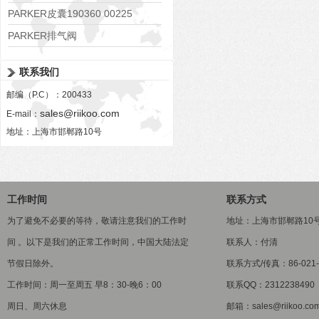
PARKER皮囊190360 00225
PARKER排气阀
VV01311G0QF1026-54507-H
联系我们
邮编（P.C）：200433
sales@riikoo.com
E-mail：
地址：上海市邯郸路10号
工作时间
联系方式
为了避免不必要的等待，敬请注意我们的工作时
地址：上海市邯郸路10
间 。以下是我们的正常工作时间，中国大陆法定
联系人：付清
节假日除外。
联系方式/传真：86-021-5
工作时间：周一至周五 早8：30-晚6：00
联系QQ：2312238490
周日、周六休息
邮箱：sales@riikoo.co