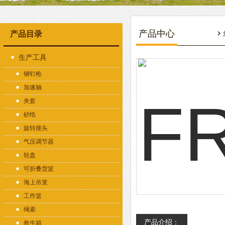
产品中心
产品目录
生产工具
铆钉枪
加速轴
夹套
砂纸
旋转接头
气压调节器
轮盘
可折叠货篮
海上吊笼
工作篮
绳索
产品介绍：
救生箱