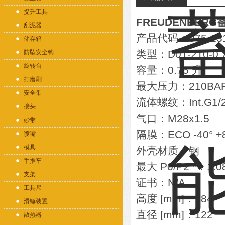
提升工具
FREUDENBERG蓄能
刮泥器
产品代码：075-1315
储存箱
类型：D01-210-0.7
防坠安全钩
旋转台
容量：0.75 升
打磨刷
最大压力：210BA
安全带
流体螺纹：Int.G1/2 
接头
气口：M28x1.5
砂带
隔膜：ECO -40° +
喷嘴
模具
外壳材质：钢
手推车
最大 P0/P2 *：1:0
支架
证书：N/A
工具尺
高度 [mm]：184
滑锤装置
直径 [mm]：122
散热器