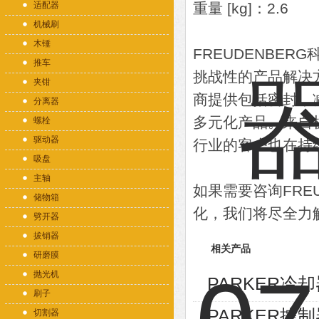
适配器
重量 [kg]：2.6
机械刷
木锤
FREUDENBE
推车
挑战性的产品解决方
夹钳
商提供包括密封，
分离器
多元化产品。来自
螺栓
驱动器
行业的客户也在持
吸盘
主轴
如果需要咨询FRE
储物箱
化，我们将尽全力
劈开器
拔销器
相关产品
研磨膜
抛光机
PARKER冷却器
刷子
PARKER控制
切割器