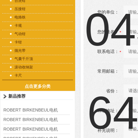
台虎钳
压接钳
您的单位：
电烙铁
卡规
您的姓名：
气动钳
卡钳
抛光带
联系电话：
气囊千斤顶
滚动收纳架
常用邮箱：
卡尺
点击更多分类
省份：
新品推荐
ROBERT BIRKENBEUL电机
详细地址：
8APE225M-4-IE3
ROBERT BIRKENBEUL电机
8APE180L-4 IE3
ROBERT BIRKENBEUL电机
补充说明：