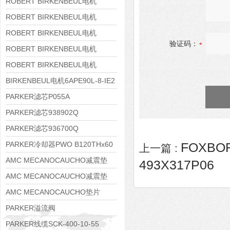
8APE160M-6 IE3
ROBERT BIRKENBEUL电机
8APE160L-4-IE3
ROBERT BIRKENBEUL电机
8APE112M-6K-IE3
ROBERT BIRKENBEUL电机
验证码：
8APE100L-2 IE3
ROBERT BIRKENBEUL电机
8APE90S-4 IE3
ROBERT BIRKENBEUL电机
8APE80M-2K-IE3
BIRKENBEUL电机6APE90L-8-IE2
PARKER滤芯P055A
PARKER滤芯938902Q
PARKER滤芯936700Q
PARKER冷却器PWO B120THx60
FOXBO
上一篇 :
AMC MECANOCAUCHO减震垫
493X317P06
138552
AMC MECANOCAUCHO减震垫
138551
AMC MECANOCAUCHO垫片
608074
PARKER溢流阀
RE06M35W2N1KWXG087
PARKER线缆SCK-400-10-55