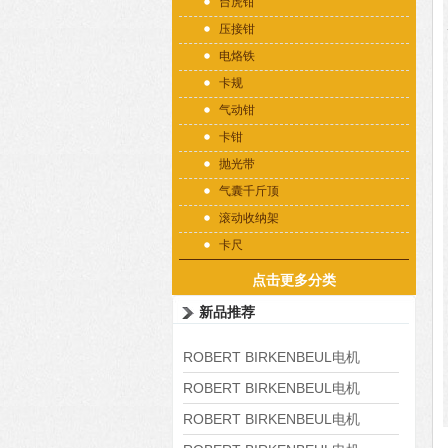
台虎钳
压接钳
电烙铁
卡规
气动钳
卡钳
抛光带
气囊千斤顶
滚动收纳架
卡尺
点击更多分类
新品推荐
ROBERT BIRKENBEUL电机
8APE225M-4-IE3
ROBERT BIRKENBEUL电机
8APE180L-4 IE3
ROBERT BIRKENBEUL电机