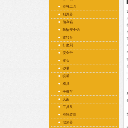
提升工具
刮泥器
储存箱
防坠安全钩
旋转台
打磨刷
安全带
接头
砂带
喷嘴
模具
手推车
支架
工具尺
滑锤装置
散热器