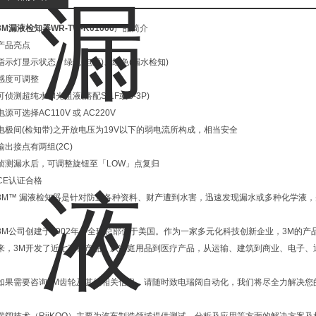
3M漏液检知器WR-TW-K01000
产品简介
产品亮点
指示灯显示状态，绿色(电源)、红色(漏水检知)
感度可调整
可侦测超纯水和光阻液(搭配S-1F或B-3P)
电源可选择AC110V 或 AC220V
电极间(检知带)之开放电压为19V以下的弱电流所构成，相当安全
输出接点有两组(2C)
侦测漏水后，可调整旋钮至「LOW」点复归
CE认证合格
3M™ 漏液检知器是针对防止各种资料、财产遭到水害，迅速发现漏水或多种化学液
3M公司创建于1902年，全球总部位于美国。作为一家多元化科技创新企业，3M的产
来，3M开发了近七万种产品，从家庭用品到医疗产品，从运输、建筑到商业、电子、
如果需要咨询3M齿轮及其他相关信息，请随时致电瑞阔自动化，我们将尽全力解决您