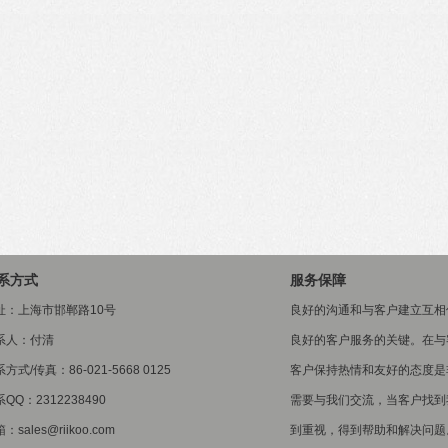
系方式
服务保障
址：上海市邯郸路10号
良好的沟通和与客户建立互相
系人：付清
良好的客户服务的关键。在与
方式/传真：86-021-5668 0125
客户保持热情和友好的态度是
QQ：2312238490
需要与我们交流，当客户找到
：sales@riikoo.com
到重视，得到帮助和解决问题