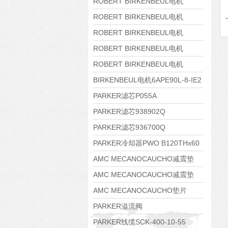
8APE160M-6 IE3
ROBERT BIRKENBEUL电机
8APE160L-4-IE3
ROBERT BIRKENBEUL电机
8APE112M-6K-IE3
ROBERT BIRKENBEUL电机
8APE100L-2 IE3
ROBERT BIRKENBEUL电机
8APE90S-4 IE3
ROBERT BIRKENBEUL电机
8APE80M-2K-IE3
BIRKENBEUL电机6APE90L-8-IE2
PARKER滤芯P055A
PARKER滤芯938902Q
PARKER滤芯936700Q
PARKER冷却器PWO B120THx60
AMC MECANOCAUCHO减震垫
138552
AMC MECANOCAUCHO减震垫
138551
AMC MECANOCAUCHO垫片
608074
PARKER溢流阀
RE06M35W2N1KWXG087
PARKER线缆SCK-400-10-55