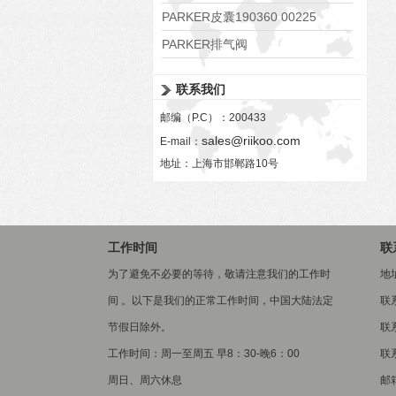
PARKER皮囊190360 00225
PARKER排气阀
VV01311G0QF1026-54507-H
联系我们
邮编（P.C）：200433
sales@riikoo.com
E-mail：
地址：上海市邯郸路10号
工作时间
联
为了避免不必要的等待，敬请注意我们的工作时
地
间 。以下是我们的正常工作时间，中国大陆法定
联
节假日除外。
联系
工作时间：周一至周五 早8：30-晚6：00
联系
周日、周六休息
邮箱