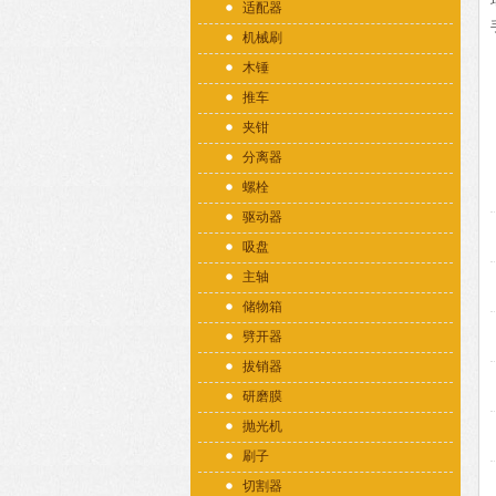
适配器
机械刷
木锤
推车
夹钳
分离器
螺栓
驱动器
吸盘
主轴
储物箱
劈开器
拔销器
研磨膜
抛光机
刷子
切割器