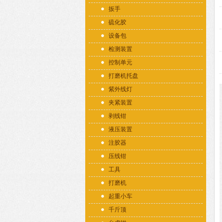
扳手
硫化胶
设备包
检测装置
控制单元
打磨机托盘
紫外线灯
夹紧装置
剥线钳
液压装置
注胶器
压线钳
工具
打磨机
起重小车
千斤顶