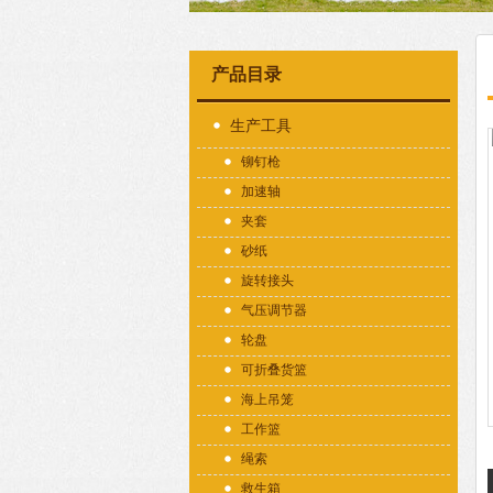
产品目录
生产工具
铆钉枪
加速轴
夹套
砂纸
旋转接头
气压调节器
轮盘
可折叠货篮
海上吊笼
工作篮
绳索
救生箱