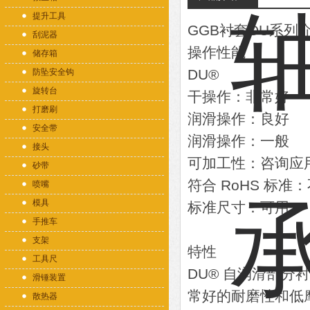
提升工具
GGB衬套DU系列
刮泥器
操作性能
储存箱
DU®
防坠安全钩
旋转台
干操作：非常好
打磨刷
润滑操作：良好
安全带
润滑操作：一般
接头
可加工性：咨询应
砂带
符合 RoHS 标准
喷嘴
模具
标准尺寸：可用
手推车
支架
特性
工具尺
DU® 自润滑剖
滑锤装置
常好的耐磨性和低
散热器