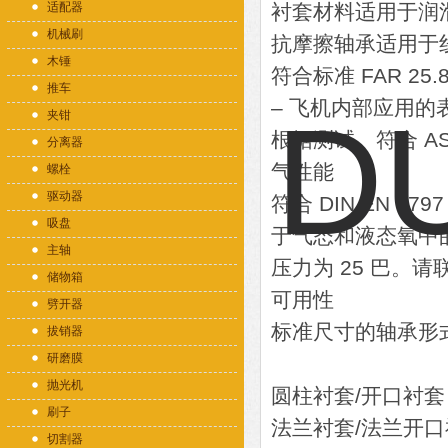
适配器
衬套材料适用于润
机械刷
抗摩擦轴承适用于
木锤
符合标准 FAR 25.
推车
– 飞机内部应用的
夹钳
根据测试。符合 AST
分离器
气性能
螺栓
驱动器
符合 DIN EN 1
吸盘
于气态和液态氧中的
主轴
压力为 25 巴。请
储物箱
可用性
劈开器
标准尺寸的轴承形
拔销器
研磨膜
抛光机
圆柱衬套/开口衬套
刷子
法兰衬套/法兰开口
切割器