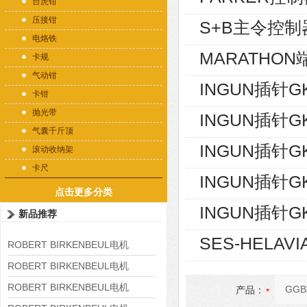
台虎钳
压接钳
S+B主令控制器V
电烙铁
MARATHON端
卡规
气动钳
INGUN插针GK
卡钳
抛光带
INGUN插针GK
气囊千斤顶
INGUN插针GK
滚动收纳架
卡尺
INGUN插针GK
点击更多分类
INGUN插针GK
新品推荐
SES-HELAVI
ROBERT BIRKENBEUL电机
8APE225M-4-IE3
ROBERT BIRKENBEUL电机
8APE180L-4 IE3
ROBERT BIRKENBEUL电机
产品：