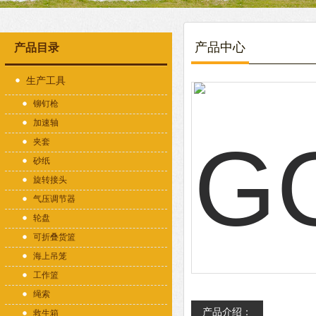
产品中心
产品目录
生产工具
铆钉枪
加速轴
夹套
砂纸
旋转接头
气压调节器
轮盘
可折叠货篮
海上吊笼
工作篮
绳索
产品介绍：
救生箱