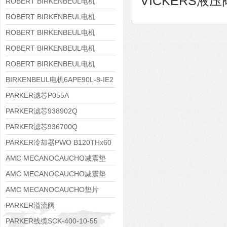
VICKERS液压阀K
8APE160M-6 IE3
ROBERT BIRKENBEUL电机
8APE160L-4-IE3
ROBERT BIRKENBEUL电机
8APE112M-6K-IE3
ROBERT BIRKENBEUL电机
8APE100L-2 IE3
ROBERT BIRKENBEUL电机
8APE90S-4 IE3
ROBERT BIRKENBEUL电机
8APE80M-2K-IE3
BIRKENBEUL电机6APE90L-8-IE2
PARKER滤芯P055A
PARKER滤芯938902Q
PARKER滤芯936700Q
PARKER冷却器PWO B120THx60
AMC MECANOCAUCHO减震垫
138552
AMC MECANOCAUCHO减震垫
138551
AMC MECANOCAUCHO垫片
608074
PARKER溢流阀
RE06M35W2N1KWXG087
PARKER线缆SCK-400-10-55