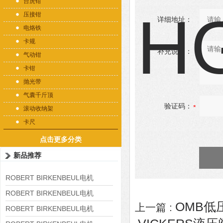
台虎钳
压接钳
详细地址：
电烙铁
卡规
补充说明：
气动钳
卡钳
抛光带
气囊千斤顶
验证码：
滚动收纳架
卡尺
点击更多分类
新品推荐
ROBERT BIRKENBEUL电机
8APE225M-4-IE3
ROBERT BIRKENBEUL电机
OMB低压
上一篇 :
8APE180L-4 IE3
ROBERT BIRKENBEUL电机