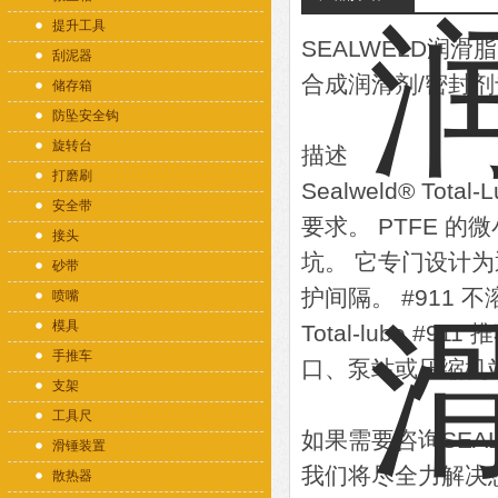
提升工具
SEALWELD润滑脂S
刮泥器
合成润滑剂/密封
储存箱
防坠安全钩
旋转台
描述
打磨刷
Sealweld® T
安全带
要求。 PTFE 的
接头
坑。 它专门设计
砂带
护间隔。 #911
喷嘴
模具
Total-lube
手推车
口、泵站或压缩机
支架
工具尺
如果需要咨询SEA
滑锤装置
我们将尽全力解决
散热器