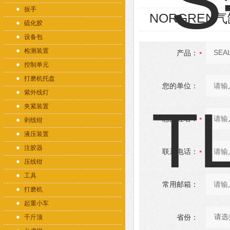
扳手
NORGREN气缸
硫化胶
设备包
检测装置
产品：
控制单元
打磨机托盘
您的单位：
紫外线灯
夹紧装置
您的姓名：
剥线钳
液压装置
注胶器
联系电话：
压线钳
工具
常用邮箱：
打磨机
起重小车
省份：
千斤顶