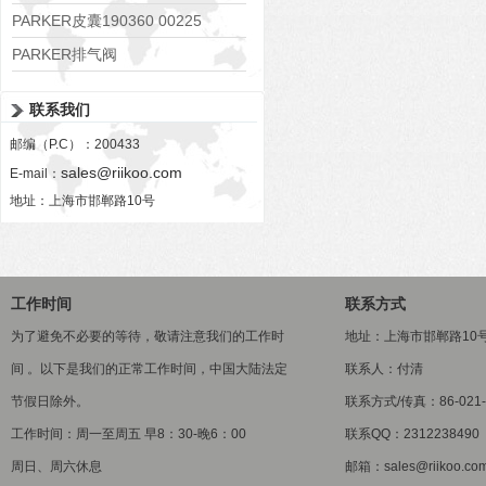
PARKER皮囊190360 00225
PARKER排气阀
VV01311G0QF1026-54507-H
联系我们
邮编（P.C）：200433
sales@riikoo.com
E-mail：
地址：上海市邯郸路10号
工作时间
联系方式
为了避免不必要的等待，敬请注意我们的工作时
地址：上海市邯郸路10
间 。以下是我们的正常工作时间，中国大陆法定
联系人：付清
节假日除外。
联系方式/传真：86-021-5
工作时间：周一至周五 早8：30-晚6：00
联系QQ：2312238490
周日、周六休息
邮箱：sales@riikoo.co