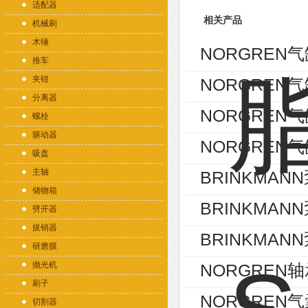
适配器
相关产品
机械刷
木锤
NORGREN气缸
推车
夹钳
NORGREN气缸
分离器
NORGREN气缸
螺栓
驱动器
NORGREN气缸P
吸盘
主轴
BRINKMANN泵
储物箱
BRINKMANN泵
劈开器
拔销器
BRINKMANN泵
研磨膜
抛光机
NORGREN轴承
刷子
NORGREN气囊
切割器