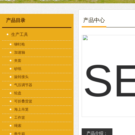
产品中心
产品目录
生产工具
铆钉枪
加速轴
夹套
砂纸
旋转接头
气压调节器
轮盘
可折叠货篮
海上吊笼
工作篮
绳索
产品介绍：
救生箱