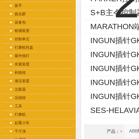
扳手
S+B主令控制器V
硫化胶
设备包
MARATHON端
检测装置
INGUN插针GK
控制单元
打磨机托盘
INGUN插针GK
紫外线灯
夹紧装置
INGUN插针GK
剥线钳
INGUN插针GK
液压装置
注胶器
INGUN插针GK
压线钳
工具
SES-HELAVI
打磨机
起重小车
产品：
千斤顶