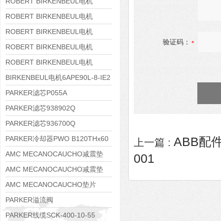
8APE160M-6 IE3
ROBERT BIRKENBEUL电机
8APE160L-4-IE3
ROBERT BIRKENBEUL电机
8APE112M-6K-IE3
ROBERT BIRKENBEUL电机
验证码：
8APE100L-2 IE3
ROBERT BIRKENBEUL电机
8APE90S-4 IE3
ROBERT BIRKENBEUL电机
8APE80M-2K-IE3
BIRKENBEUL电机6APE90L-8-IE2
PARKER滤芯P055A
PARKER滤芯938902Q
PARKER滤芯936700Q
PARKER冷却器PWO B120THx60
ABB配件
上一篇 :
AMC MECANOCAUCHO减震垫
001
138552
AMC MECANOCAUCHO减震垫
138551
AMC MECANOCAUCHO垫片
608074
PARKER溢流阀
RE06M35W2N1KWXG087
PARKER线缆SCK-400-10-55