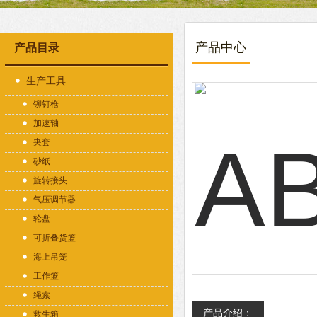
产品中心
产品目录
生产工具
铆钉枪
加速轴
夹套
砂纸
旋转接头
气压调节器
轮盘
可折叠货篮
海上吊笼
工作篮
绳索
产品介绍：
救生箱