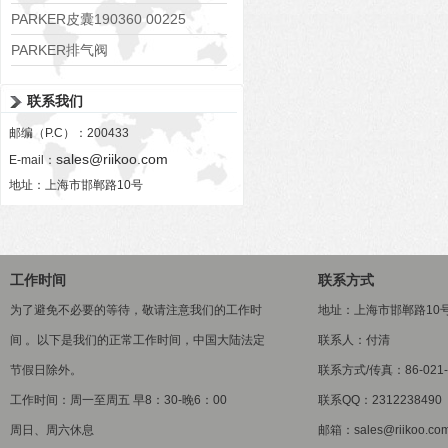
PARKER皮囊190360 00225
PARKER排气阀
VV01311G0QF1026-54507-H
联系我们
邮编（P.C）：200433
sales@riikoo.com
E-mail：
地址：上海市邯郸路10号
工作时间
联系方式
为了避免不必要的等待，敬请注意我们的工作时
地址：上海市邯郸路10
间 。以下是我们的正常工作时间，中国大陆法定
联系人：付清
节假日除外。
联系方式/传真：86-021-5
工作时间：周一至周五 早8：30-晚6：00
联系QQ：2312238490
周日、周六休息
邮箱：sales@riikoo.co