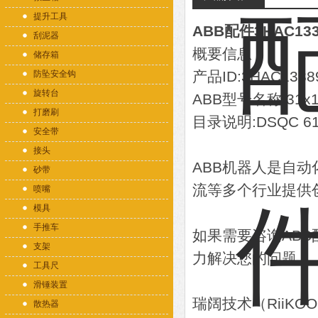
提升工具
ABB配件3HAC133
刮泥器
概要信息
储存箱
产品ID:3HAC1338
防坠安全钩
旋转台
ABB型号名称:31x1
打磨刷
目录说明:DSQC 611 
安全带
接头
ABB机器人是自
砂带
流等多个行业提供
喷嘴
模具
手推车
如果需要咨询AB
支架
力解决您的问题。
工具尺
滑锤装置
瑞阔技术（RiiK
散热器