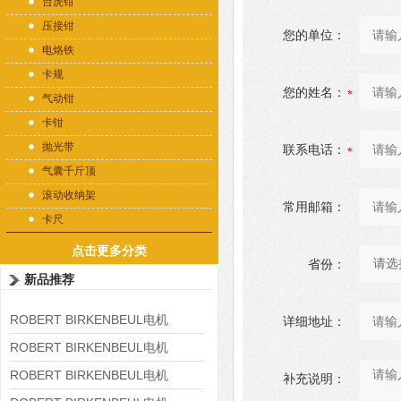
台虎钳
压接钳
您的单位：
电烙铁
卡规
您的姓名：
气动钳
卡钳
抛光带
联系电话：
气囊千斤顶
滚动收纳架
常用邮箱：
卡尺
点击更多分类
省份：
新品推荐
ROBERT BIRKENBEUL电机
详细地址：
8APE225M-4-IE3
ROBERT BIRKENBEUL电机
8APE180L-4 IE3
ROBERT BIRKENBEUL电机
补充说明：