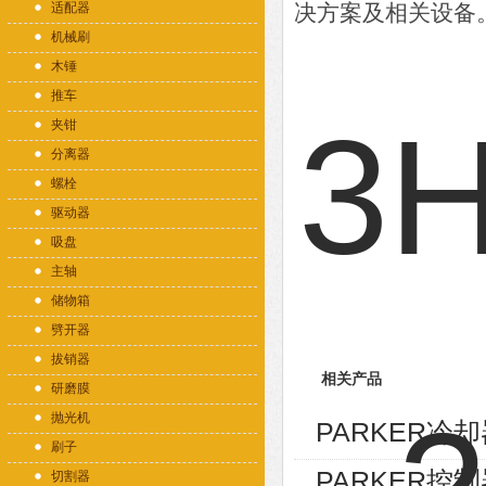
适配器
决方案及相关设备
机械刷
木锤
推车
夹钳
分离器
螺栓
驱动器
吸盘
主轴
储物箱
劈开器
拔销器
相关产品
研磨膜
抛光机
PARKER冷却器
刷子
PARKER控制
切割器