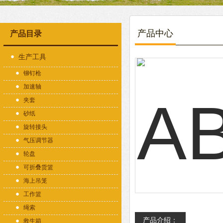
产品中心
产品目录
生产工具
铆钉枪
加速轴
夹套
砂纸
旋转接头
气压调节器
轮盘
可折叠货篮
海上吊笼
工作篮
绳索
产品介绍：
救生箱