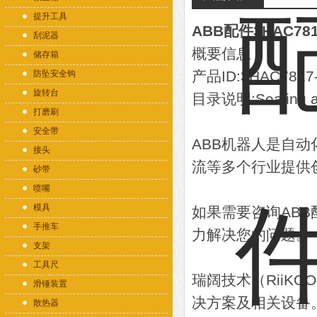
提升工具
ABB配件3HAC781
刮泥器
概要信息
储存箱
产品ID:3HAC7817
防坠安全钩
旋转台
目录说明:Sealing a
打磨刷
安全带
ABB机器人是自
接头
流等多个行业提供
砂带
喷嘴
模具
如果需要咨询AB
手推车
力解决您的问题。
支架
工具尺
瑞阔技术（RiiK
滑锤装置
决方案及相关设备
散热器