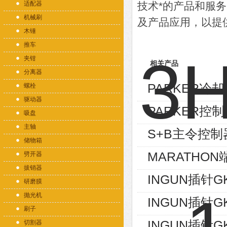
适配器
技术*的产品和服
机械刷
及产品应用，以提
木锤
推车
夹钳
相关产品
分离器
PARKER冷却器
螺栓
驱动器
PARKER控制
吸盘
主轴
S+B主令控制器V
储物箱
MARATHON端
劈开器
拔销器
INGUN插针GK
研磨膜
抛光机
INGUN插针GK
刷子
INGUN插针GK
切割器