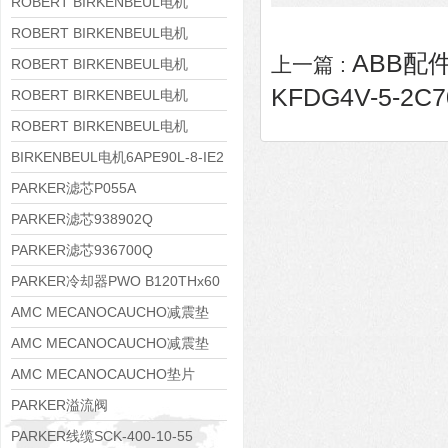
8APE160M-6 IE3
ROBERT BIRKENBEUL电机
8APE160L-4-IE3
ROBERT BIRKENBEUL电机
ABB配件
上一篇 :
8APE112M-6K-IE3
ROBERT BIRKENBEUL电机
KFDG4V-5-2C7
8APE100L-2 IE3
ROBERT BIRKENBEUL电机
8APE90S-4 IE3
ROBERT BIRKENBEUL电机
8APE80M-2K-IE3
BIRKENBEUL电机6APE90L-8-IE2
PARKER滤芯P055A
PARKER滤芯938902Q
PARKER滤芯936700Q
PARKER冷却器PWO B120THx60
AMC MECANOCAUCHO减震垫
138552
AMC MECANOCAUCHO减震垫
138551
AMC MECANOCAUCHO垫片
608074
PARKER溢流阀
RE06M35W2N1KWXG087
PARKER线缆SCK-400-10-55