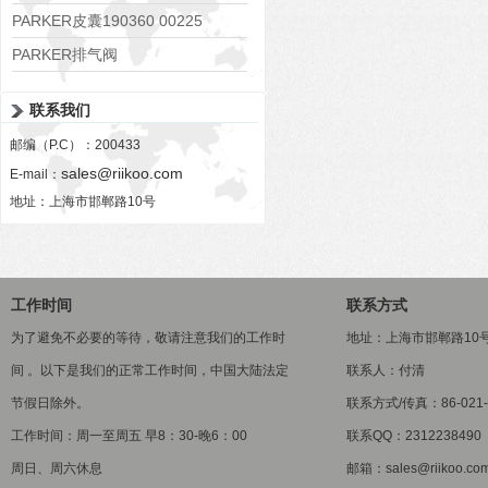
PARKER皮囊190360 00225
PARKER排气阀
VV01311G0QF1026-54507-H
联系我们
邮编（P.C）：200433
sales@riikoo.com
E-mail：
地址：上海市邯郸路10号
工作时间
联系方式
为了避免不必要的等待，敬请注意我们的工作时
地址：上海市邯郸路10
间 。以下是我们的正常工作时间，中国大陆法定
联系人：付清
节假日除外。
联系方式/传真：86-021-5
工作时间：周一至周五 早8：30-晚6：00
联系QQ：2312238490
周日、周六休息
邮箱：sales@riikoo.co