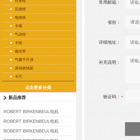
台虎钳
常用邮箱：
压接钳
电烙铁
省份：
卡规
气动钳
详细地址：
卡钳
抛光带
气囊千斤顶
补充说明：
滚动收纳架
卡尺
点击更多分类
验证码：
新品推荐
ROBERT BIRKENBEUL电机
8APE225M-4-IE3
ROBERT BIRKENBEUL电机
8APE180L-4 IE3
ROBERT BIRKENBEUL电机