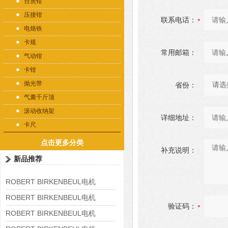
台虎钳
压接钳
联系电话：
电烙铁
卡规
常用邮箱：
气动钳
卡钳
抛光带
省份：
气囊千斤顶
滚动收纳架
详细地址：
卡尺
点击更多分类
补充说明：
新品推荐
ROBERT BIRKENBEUL电机
8APE225M-4-IE3
ROBERT BIRKENBEUL电机
验证码：
8APE180L-4 IE3
ROBERT BIRKENBEUL电机