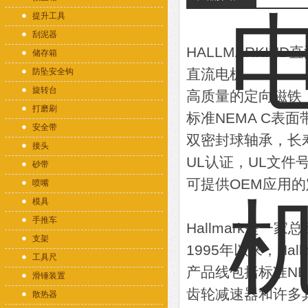
提升工具
刮泥器
HALLMARKIN
储存箱
直流电机
防坠安全钩
旋转台
高质量的定向磁铁
打磨刷
标准NEMA C表
安全带
双密封球轴承，长
接头
UL认证，UL文件号：
砂带
可提供OEM应用
喷嘴
模具
手推车
Hallmark是
支架
1995年以来，Ha
工具尺
产品线包括标准NE
滑锤装置
齿轮减速器和许多
散热器