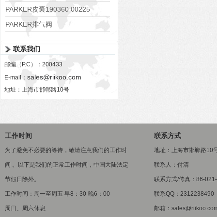
PARKER皮囊190360 00225
PARKER排气阀
VV01311G0QF1026-54507-H
联系我们
邮编（P.C）：200433
sales@riikoo.com
E-mail：
地址：上海市邯郸路10号
工作时间
联系方式
为了避免不必要的等待，敬请注意我们的工作时
地址：上海市邯郸路10
间 。以下是我们的正常工作时间，中国大陆法定
联系人：付清
节假日除外。
联系方式/传真：86-021-5
工作时间：周一至周五 早8：30-晚6：00
联系QQ：2312238490
周日、周六休息
邮箱：sales@riikoo.co