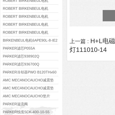
8APE160M-6 IE3
ROBERT BIRKENBEUL电机
8APE160L-4-IE3
ROBERT BIRKENBEUL电机
8APE112M-6K-IE3
ROBERT BIRKENBEUL电机
8APE100L-2 IE3
ROBERT BIRKENBEUL电机
8APE90S-4 IE3
ROBERT BIRKENBEUL电机
H+L电磁
8APE80M-2K-IE3
BIRKENBEUL电机6APE90L-8-IE2
上一篇 :
灯111010-14
PARKER滤芯P055A
PARKER滤芯938902Q
PARKER滤芯936700Q
PARKER冷却器PWO B120THx60
AMC MECANOCAUCHO减震垫
138552
AMC MECANOCAUCHO减震垫
138551
AMC MECANOCAUCHO垫片
608074
PARKER溢流阀
RE06M35W2N1KWXG087
PARKER线缆SCK-400-10-55