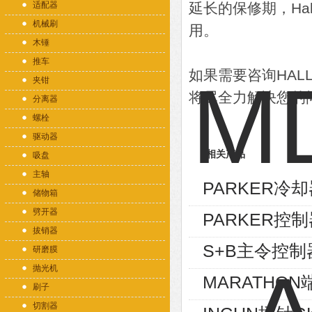
适配器
延长的保修期，Ha
机械刷
用。
木锤
推车
如果需要咨询HAL
夹钳
将尽全力解决您的
分离器
螺栓
驱动器
相关产品
吸盘
主轴
PARKER冷却器
储物箱
劈开器
PARKER控制
拔销器
S+B主令控制器V
研磨膜
抛光机
MARATHON端
刷子
切割器