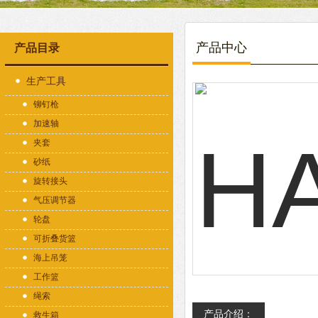
产品中心
产品目录
生产工具
铆钉枪
加速轴
夹套
砂纸
旋转接头
气压调节器
轮盘
可折叠货篮
海上吊笼
工作篮
绳索
产品介绍：
救生箱