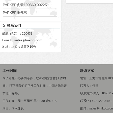
PARKER皮囊190360 00225
PARKER排气阀
VV01311G0QF1026-54507-H
联系我们
邮编（P.C）：200433
sales@riikoo.com
E-mail：
地址：上海市邯郸路10号
工作时间
联系方式
为了避免不必要的等待，敬请注意我们的工作时
地址：上海市邯郸路10
间 。以下是我们的正常工作时间，中国大陆法定
联系人：付清
节假日除外。
联系方式/传真：86-021-5
工作时间：周一至周五 早8：30-晚6：00
联系QQ：2312238490
周日、周六休息
邮箱：sales@riikoo.co