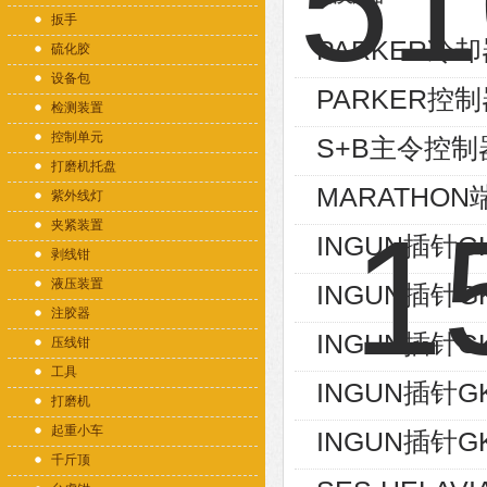
扳手
PARKER冷却器
硫化胶
设备包
PARKER控制
检测装置
控制单元
S+B主令控制器V
打磨机托盘
MARATHON端
紫外线灯
夹紧装置
INGUN插针GK
剥线钳
液压装置
INGUN插针GK
注胶器
INGUN插针GK
压线钳
工具
INGUN插针GK
打磨机
起重小车
INGUN插针GK
千斤顶