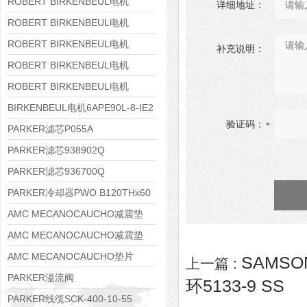
8APE160M-6 IE3
ROBERT BIRKENBEUL电机
详细地址：
8APE160L-4-IE3
ROBERT BIRKENBEUL电机
8APE112M-6K-IE3
ROBERT BIRKENBEUL电机
补充说明：
8APE100L-2 IE3
ROBERT BIRKENBEUL电机
8APE90S-4 IE3
ROBERT BIRKENBEUL电机
8APE80M-2K-IE3
BIRKENBEUL电机6APE90L-8-IE2
验证码：
PARKER滤芯P055A
PARKER滤芯938902Q
PARKER滤芯936700Q
PARKER冷却器PWO B120THx60
AMC MECANOCAUCHO减震垫
138552
AMC MECANOCAUCHO减震垫
138551
AMC MECANOCAUCHO垫片
SAMSO
上一篇 :
608074
PARKER溢流阀
环5133-9 SS
RE06M35W2N1KWXG087
PARKER线缆SCK-400-10-55