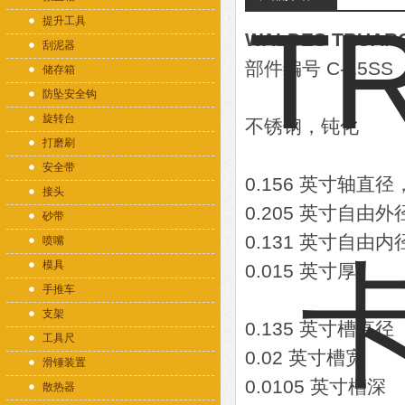
提升工具
WALDES TRUARC
刮泥器
部件编号 C-15SS
储存箱
防坠安全钩
旋转台
不锈钢，钝化
打磨刷
安全带
0.156 英寸轴直
接头
0.205 英寸自由外
砂带
0.131 英寸自由内
喷嘴
模具
0.015 英寸厚
手推车
支架
0.135 英寸槽直径
工具尺
0.02 英寸槽宽
滑锤装置
0.0105 英寸槽深
散热器