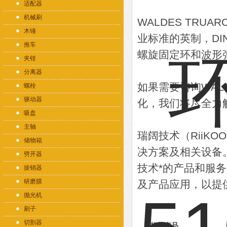
适配器
机械刷
WALDES TRU
木锤
业标准的英制，DI
推车
螺旋固定环和波形
夹钳
分离器
如果需要咨询WAL
螺栓
驱动器
化，我们将尽全力
吸盘
主轴
瑞阔技术（RiiK
储物箱
决方案及相关设备
劈开器
技术*的产品和服
拔销器
研磨膜
及产品应用，以提
抛光机
刷子
切割器
相关产品