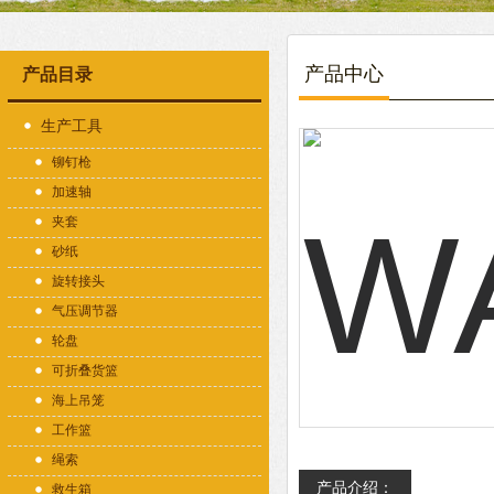
产品中心
产品目录
生产工具
铆钉枪
加速轴
夹套
砂纸
旋转接头
气压调节器
轮盘
可折叠货篮
海上吊笼
工作篮
绳索
产品介绍：
救生箱