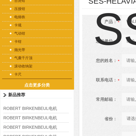
SES-HELAVI
台虎钳
压接钳
电烙铁
产品：
卡规
气动钳
您的单位：
卡钳
抛光带
气囊千斤顶
您的姓名：
滚动收纳架
卡尺
联系电话：
点击更多分类
新品推荐
常用邮箱：
ROBERT BIRKENBEUL电机
8APE225M-4-IE3
ROBERT BIRKENBEUL电机
省份：
8APE180L-4 IE3
ROBERT BIRKENBEUL电机