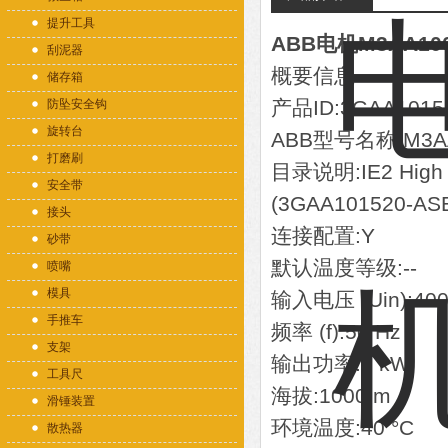
提升工具
ABB电机M3AA10
刮泥器
概要信息
储存箱
产品ID:3GAA1015
防坠安全钩
旋转台
ABB型号名称:M3AA
打磨刷
目录说明:IE2 High Ef
安全带
(3GAA101520-AS
接头
连接配置:Y
砂带
默认温度等级:--
喷嘴
模具
输入电压 (Uin):400
手推车
频率 (f):50 Hz
支架
输出功率:3 kW
工具尺
海拔:1000 m
滑锤装置
环境温度:40 °C
散热器