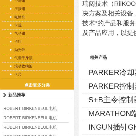
台虎钳
瑞阔技术（RiiK
压接钳
决方案及相关设备
电烙铁
技术*的产品和服
卡规
及产品应用，以提
气动钳
卡钳
抛光带
相关产品
气囊千斤顶
滚动收纳架
PARKER冷却器
卡尺
PARKER控制
点击更多分类
新品推荐
S+B主令控制器V
ROBERT BIRKENBEUL电机
MARATHON端
8APE225M-4-IE3
ROBERT BIRKENBEUL电机
INGUN插针GK
8APE180L-4 IE3
ROBERT BIRKENBEUL电机