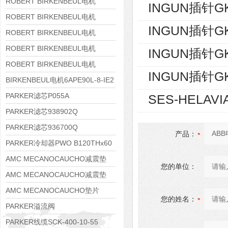
8APE160M-6 IE3
ROBERT BIRKENBEUL电机
INGUN插针GK
8APE160L-4-IE3
ROBERT BIRKENBEUL电机
INGUN插针GK
8APE112M-6K-IE3
ROBERT BIRKENBEUL电机
8APE100L-2 IE3
ROBERT BIRKENBEUL电机
INGUN插针GK
8APE90S-4 IE3
ROBERT BIRKENBEUL电机
INGUN插针GK
8APE80M-2K-IE3
BIRKENBEUL电机6APE90L-8-IE2
PARKER滤芯P055A
SES-HELAVI
PARKER滤芯938902Q
PARKER滤芯936700Q
产品：
PARKER冷却器PWO B120THx60
AMC MECANOCAUCHO减震垫
您的单位：
138552
AMC MECANOCAUCHO减震垫
138551
AMC MECANOCAUCHO垫片
您的姓名：
608074
PARKER溢流阀
RE06M35W2N1KWXG087
PARKER线缆SCK-400-10-55