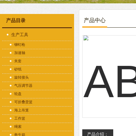
产品中心
产品目录
生产工具
铆钉枪
加速轴
夹套
砂纸
旋转接头
气压调节器
轮盘
可折叠货篮
海上吊笼
工作篮
绳索
产品介绍：
救生箱