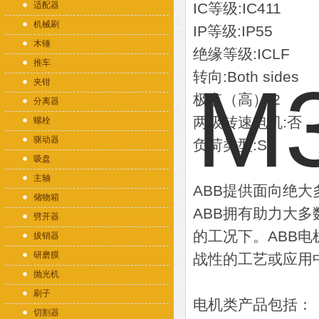
适配器
IC等级:IC411
机械刷
IP等级:IP55
木锤
绝缘等级:ICLF
推车
转向:Both sides
夹钳
极点（高）:2
分离器
两级转速电机:否
螺栓
驱动器
负荷类型:S1
吸盘
主轴
ABB提供面向绝
储物箱
ABB拥有助力大
劈开器
的工况下。ABB
拔销器
研磨膜
战性的工艺或应用
抛光机
刷子
电机类产品包括：
切割器