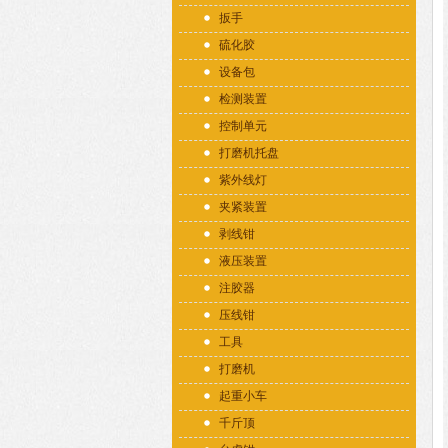
扳手
硫化胶
设备包
检测装置
控制单元
打磨机托盘
紫外线灯
夹紧装置
剥线钳
液压装置
注胶器
压线钳
工具
打磨机
起重小车
千斤顶