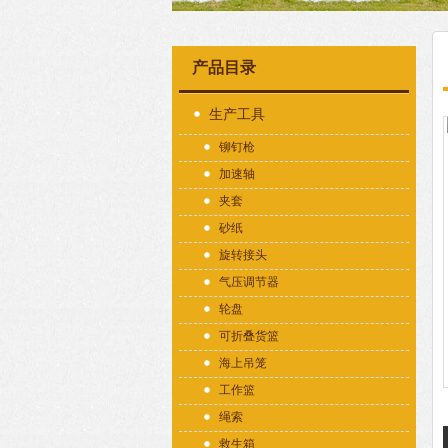
产品目录
生产工具
铆钉枪
加速轴
夹套
砂纸
旋转接头
气压调节器
轮盘
可折叠货篮
海上吊笼
工作篮
绳索
救生箱