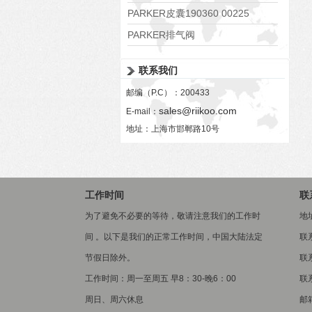
PARKER皮囊190360 00225
PARKER排气阀
VV01311G0QF1026-54507-H
联系我们
邮编（P.C）：200433
sales@riikoo.com
E-mail：
地址：上海市邯郸路10号
工作时间
联
为了避免不必要的等待，敬请注意我们的工作时
地
间 。以下是我们的正常工作时间，中国大陆法定
联
节假日除外。
联系
工作时间：周一至周五 早8：30-晚6：00
联系
周日、周六休息
邮箱