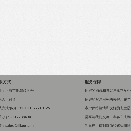
系方式
服务保障
址：上海市邯郸路10号
良好的沟通和与客户建立互相
系人：付清
良好的客户服务的关键。在与
方式/传真：86-021-5668 0125
客户保持热情和友好的态度是
QQ：2312238490
需要与我们交流，当客户找到
：sales@riikoo.com
到重视，得到帮助和解决问题