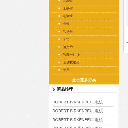
台虎钳
压接钳
电烙铁
卡规
气动钳
卡钳
抛光带
气囊千斤顶
滚动收纳架
卡尺
点击更多分类
新品推荐
ROBERT BIRKENBEUL电机
8APE225M-4-IE3
ROBERT BIRKENBEUL电机
8APE180L-4 IE3
ROBERT BIRKENBEUL电机