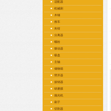
适配器
机械刷
木锤
推车
夹钳
分离器
螺栓
驱动器
吸盘
主轴
储物箱
劈开器
拔销器
研磨膜
抛光机
刷子
切割器