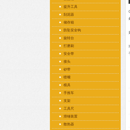
提升工具
刮泥器
储存箱
防坠安全钩
旋转台
打磨刷
安全带
接头
砂带
喷嘴
模具
手推车
支架
工具尺
滑锤装置
散热器