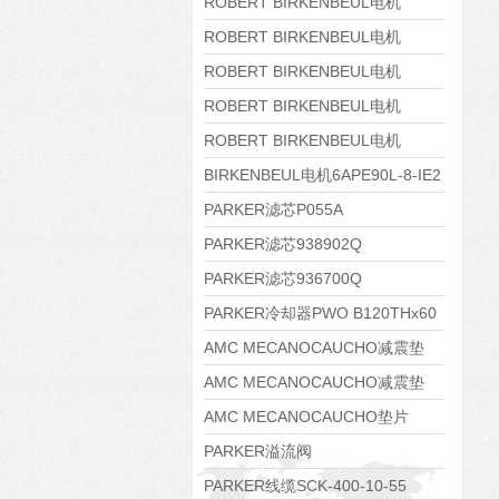
8APE160M-6 IE3
ROBERT BIRKENBEUL电机
8APE160L-4-IE3
ROBERT BIRKENBEUL电机
8APE112M-6K-IE3
ROBERT BIRKENBEUL电机
8APE100L-2 IE3
ROBERT BIRKENBEUL电机
8APE90S-4 IE3
ROBERT BIRKENBEUL电机
8APE80M-2K-IE3
BIRKENBEUL电机6APE90L-8-IE2
PARKER滤芯P055A
PARKER滤芯938902Q
PARKER滤芯936700Q
PARKER冷却器PWO B120THx60
AMC MECANOCAUCHO减震垫
138552
AMC MECANOCAUCHO减震垫
138551
AMC MECANOCAUCHO垫片
608074
PARKER溢流阀
RE06M35W2N1KWXG087
PARKER线缆SCK-400-10-55