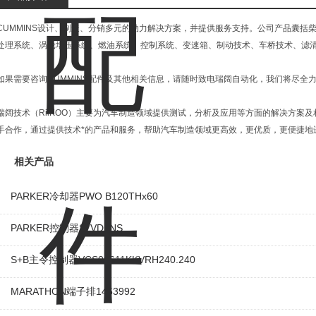
CUMMINS设计、制造、分销多元的动力解决方案，并提供服务支持。公司产品囊括
处理系统、涡轮增压系统、燃油系统、控制系统、变速箱、制动技术、车桥技术、滤
如果需要咨询CUMMINS配件及其他相关信息，请随时致电瑞阔自动化，我们将尽全
瑞阔技术（RiiKOO）主要为汽车制造领域提供测试，分析及应用等方面的解决方案
手合作，通过提供技术*的产品和服务，帮助汽车制造领域更高效，更优质，更便捷地
相关产品
PARKER冷却器PWO B120THx60
PARKER控制器SLVD5NS
S+B主令控制器VCS09611KKVRH240.240
MARATHON端子排1453992