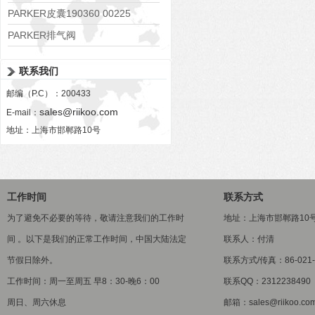
PARKER皮囊190360 00225
PARKER排气阀
VV01311G0QF1026-54507-H
联系我们
邮编（P.C）：200433
sales@riikoo.com
E-mail：
地址：上海市邯郸路10号
工作时间
联系方式
为了避免不必要的等待，敬请注意我们的工作时
地址：上海市邯郸路10
间 。以下是我们的正常工作时间，中国大陆法定
联系人：付清
节假日除外。
联系方式/传真：86-021-5
工作时间：周一至周五 早8：30-晚6：00
联系QQ：2312238490
周日、周六休息
邮箱：sales@riikoo.co