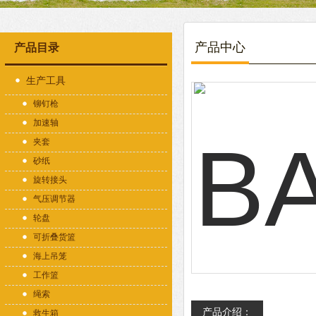
产品中心
产品目录
生产工具
铆钉枪
加速轴
夹套
砂纸
旋转接头
气压调节器
轮盘
可折叠货篮
海上吊笼
工作篮
绳索
产品介绍：
救生箱