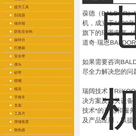
提升工具
葆德（BALDOR
刮泥器
机，成立于1920
储存箱
旗下的瑞恩电气（Rel
防坠安全钩
旋转台
道奇·瑞恩BALDO
打磨刷
安全带
如果需要咨询BA
接头
尽全力解决您的问
砂带
喷嘴
模具
瑞阔技术（RiiK
手推车
决方案及相关设备
支架
技术*的产品和服
工具尺
及产品应用，以提
滑锤装置
散热器