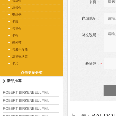
台虎钳
省份：
压接钳
电烙铁
详细地址：
卡规
气动钳
补充说明：
卡钳
抛光带
气囊千斤顶
滚动收纳架
验证码：
卡尺
点击更多分类
新品推荐
ROBERT BIRKENBEUL电机
8APE225M-4-IE3
ROBERT BIRKENBEUL电机
8APE180L-4 IE3
ROBERT BIRKENBEUL电机
BALDO