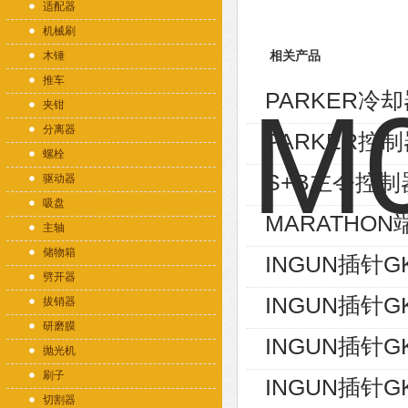
适配器
机械刷
木锤
相关产品
推车
PARKER冷却器
夹钳
分离器
PARKER控制
螺栓
S+B主令控制器V
驱动器
吸盘
MARATHON端
主轴
储物箱
INGUN插针GK
劈开器
INGUN插针GK
拔销器
研磨膜
INGUN插针GK
抛光机
刷子
INGUN插针GK
切割器