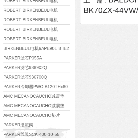
上一篇 :
8APE160M-6 IE3
ROBERT BIRKENBEUL电机
BK70ZX-44VW/
8APE160L-4-IE3
ROBERT BIRKENBEUL电机
8APE112M-6K-IE3
ROBERT BIRKENBEUL电机
8APE100L-2 IE3
ROBERT BIRKENBEUL电机
8APE90S-4 IE3
ROBERT BIRKENBEUL电机
8APE80M-2K-IE3
BIRKENBEUL电机6APE90L-8-IE2
PARKER滤芯P055A
PARKER滤芯938902Q
PARKER滤芯936700Q
PARKER冷却器PWO B120THx60
AMC MECANOCAUCHO减震垫
138552
AMC MECANOCAUCHO减震垫
138551
AMC MECANOCAUCHO垫片
608074
PARKER溢流阀
RE06M35W2N1KWXG087
PARKER线缆SCK-400-10-55