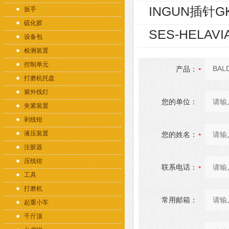
INGUN插针GK
扳手
硫化胶
SES-HELAVI
设备包
检测装置
控制单元
产品：
打磨机托盘
紫外线灯
您的单位：
夹紧装置
剥线钳
液压装置
您的姓名：
注胶器
压线钳
联系电话：
工具
打磨机
常用邮箱：
起重小车
千斤顶