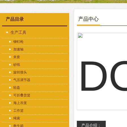
产品中心
产品目录
生产工具
铆钉枪
加速轴
夹套
砂纸
旋转接头
气压调节器
轮盘
可折叠货篮
海上吊笼
工作篮
绳索
产品介绍：
救生箱