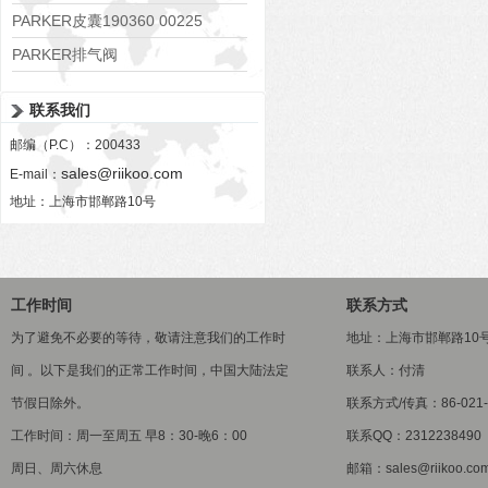
PARKER皮囊190360 00225
PARKER排气阀
VV01311G0QF1026-54507-H
联系我们
邮编（P.C）：200433
sales@riikoo.com
E-mail：
地址：上海市邯郸路10号
工作时间
联系方式
为了避免不必要的等待，敬请注意我们的工作时
地址：上海市邯郸路10
间 。以下是我们的正常工作时间，中国大陆法定
联系人：付清
节假日除外。
联系方式/传真：86-021-5
工作时间：周一至周五 早8：30-晚6：00
联系QQ：2312238490
周日、周六休息
邮箱：sales@riikoo.co