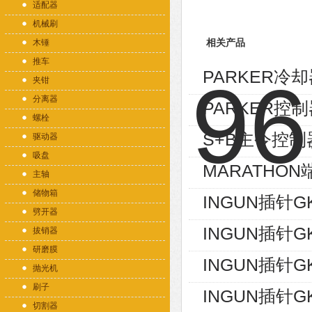
适配器
机械刷
木锤
相关产品
推车
PARKER冷却器
夹钳
分离器
PARKER控制
螺栓
S+B主令控制器V
驱动器
吸盘
MARATHON端
主轴
储物箱
INGUN插针GK
劈开器
INGUN插针GK
拔销器
研磨膜
INGUN插针GK
抛光机
刷子
INGUN插针GK
切割器