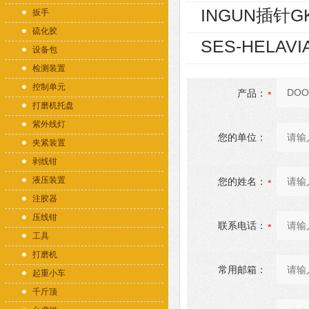
INGUN插针GK
扳手
硫化胶
SES-HELAVI
设备包
检测装置
控制单元
产品：
打磨机托盘
紫外线灯
您的单位：
夹紧装置
剥线钳
液压装置
您的姓名：
注胶器
压线钳
联系电话：
工具
打磨机
常用邮箱：
起重小车
千斤顶