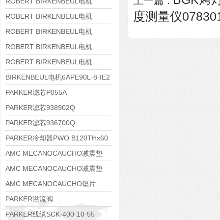
上一篇 :
8APE160M-6 IE3
ROBERT BIRKENBEUL电机
度测量仪07830
8APE160L-4-IE3
ROBERT BIRKENBEUL电机
8APE112M-6K-IE3
ROBERT BIRKENBEUL电机
8APE100L-2 IE3
ROBERT BIRKENBEUL电机
8APE90S-4 IE3
ROBERT BIRKENBEUL电机
8APE80M-2K-IE3
BIRKENBEUL电机6APE90L-8-IE2
PARKER滤芯P055A
PARKER滤芯938902Q
PARKER滤芯936700Q
PARKER冷却器PWO B120THx60
AMC MECANOCAUCHO减震垫
138552
AMC MECANOCAUCHO减震垫
138551
AMC MECANOCAUCHO垫片
608074
PARKER溢流阀
RE06M35W2N1KWXG087
PARKER线缆SCK-400-10-55