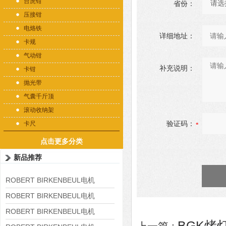
台虎钳
省份：
压接钳
电烙铁
详细地址：
卡规
气动钳
补充说明：
卡钳
抛光带
气囊千斤顶
滚动收纳架
验证码：
卡尺
点击更多分类
新品推荐
ROBERT BIRKENBEUL电机
8APE225M-4-IE3
ROBERT BIRKENBEUL电机
8APE180L-4 IE3
ROBERT BIRKENBEUL电机
BGK烤灯