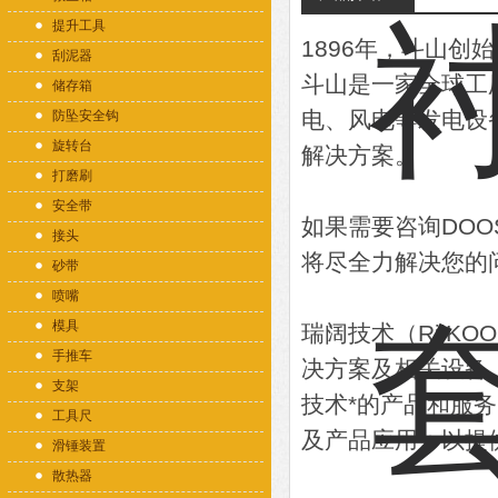
提升工具
1896年，斗山
刮泥器
斗山是一家全球工
储存箱
电、风电等发电设备
防坠安全钩
旋转台
解决方案。
打磨刷
安全带
如果需要咨询DO
接头
将尽全力解决您的
砂带
喷嘴
模具
瑞阔技术（RiiK
手推车
决方案及相关设备
支架
技术*的产品和服
工具尺
及产品应用，以提
滑锤装置
散热器