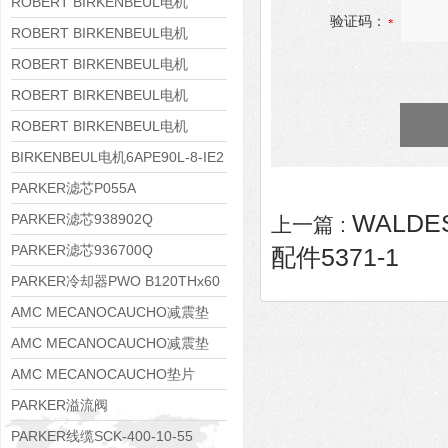
8APE160M-6 IE3
ROBERT BIRKENBEUL电机
验证码：
8APE160L-4-IE3
ROBERT BIRKENBEUL电机
8APE112M-6K-IE3
ROBERT BIRKENBEUL电机
8APE100L-2 IE3
ROBERT BIRKENBEUL电机
8APE90S-4 IE3
ROBERT BIRKENBEUL电机
8APE80M-2K-IE3
BIRKENBEUL电机6APE90L-8-IE2
PARKER滤芯P055A
WALDE
PARKER滤芯938902Q
上一篇 :
PARKER滤芯936700Q
配件5371-1
PARKER冷却器PWO B120THx60
AMC MECANOCAUCHO减震垫
138552
AMC MECANOCAUCHO减震垫
138551
AMC MECANOCAUCHO垫片
608074
PARKER溢流阀
RE06M35W2N1KWXG087
PARKER线缆SCK-400-10-55