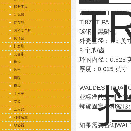
提升工具
WALDES TRUAR
刮泥器
TI87ST PA
储存箱
碳钢，黑磷化
防坠安全钩
旋转台
外壳直径：7/8 
打磨刷
8 个爪/齿
安全带
环的内径：0.625 
接头
厚度：0.015 英寸
砂带
喷嘴
模具
WALDES TRU
手推车
业标准的英制，DI
支架
螺旋固定环和波形
工具尺
滑锤装置
如果需要咨询WAL
散热器